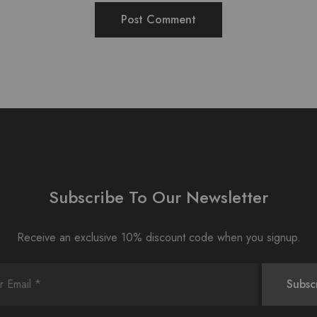
Subscribe To Our Newsletter
Receive an exclusive 10% discount code when you signup.