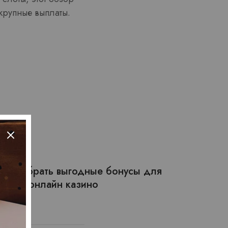
крупные выплаты.
Как выбрать выгодные бонусы для
игры в онлайн казино