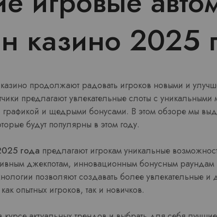
е игровые авто
н казино 2025 
-казино продолжают радовать игроков новыми и улуч
отчики предлагают увлекательные слоты с уникальными
графикой и щедрыми бонусами. В этом обзоре мы вы
оторые будут популярны в этом году.
2025 года
предлагают игрокам уникальные возможнос
сивным джекпотам, инновационным бонусным раундам
ехнологии позволяют создавать более увлекательные и
как опытных игроков, так и новичков.
 в курсе актуальных трендов и выбрать для себя лучшие