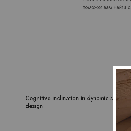
поможет вам найти 
Cognitive inclination in dynamic system
design