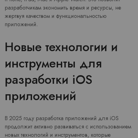
разработчикам экономить время и ресурсы, не
жертвуя качеством и функциональностью
приложений.
Новые технологии и
инструменты для
разработки iOS
приложений
В 2025 году разработка приложений для iOS
продолжит активно развиваться с использованием
новых технологий и инструментов, которые