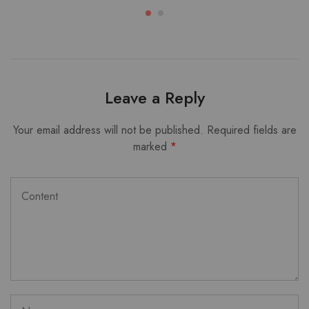
Leave a Reply
Your email address will not be published.
Required fields are
marked
*