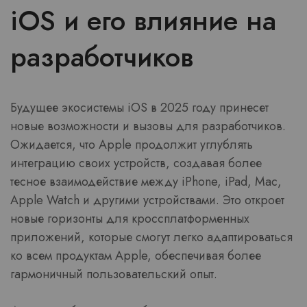
iOS и его влияние на
разработчиков
Будущее экосистемы iOS в 2025 году принесет
новые возможности и вызовы для разработчиков.
Ожидается, что Apple продолжит углублять
интеграцию своих устройств, создавая более
тесное взаимодействие между iPhone, iPad, Mac,
Apple Watch и другими устройствами. Это откроет
новые горизонты для кроссплатформенных
приложений, которые смогут легко адаптироваться
ко всем продуктам Apple, обеспечивая более
гармоничный пользовательский опыт.