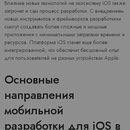
Влияние новых технологий на экосистему iOS также
затронет и сам процесс разработки. С внедрением
новых инструментов и фреймворков разработчики
смогут создавать более сложные и мощные
приложения с минимальными затратами времени и
ресурсов. Платформа iOS станет еще более
интегрированной, что обеспечит бесшовный опыт
для пользователей на разных устройствах Apple.
Основные
направления
мобильной
разработки для iOS в