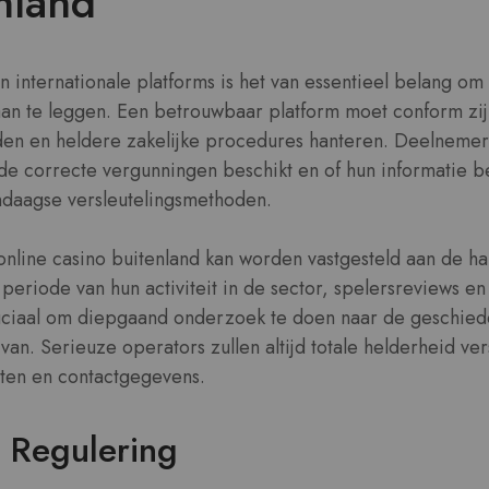
nland
n internationale platforms is het van essentieel belang om
an te leggen. Een betrouwbaar platform moet conform zijn
den en heldere zakelijke procedures hanteren. Deelnemers
de correcte vergunningen beschikt en of hun informatie b
daagse versleutelingsmethoden.
online casino buitenland kan worden vastgesteld aan de ha
e periode van hun activiteit in de sector, spelersreviews en
cruciaal om diepgaand onderzoek te doen naar de geschiede
van. Serieuze operators zullen altijd totale helderheid ve
iten en contactgegevens.
n Regulering