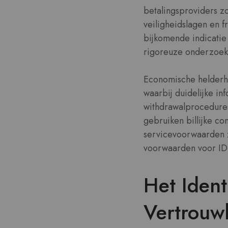
betalingsproviders zo
veiligheidslagen en 
bijkomende indicatie
rigoreuze onderzoek
Economische helderhe
waarbij duidelijke in
withdrawalprocedures
gebruiken billijke co
servicevoorwaarden z
voorwaarden voor ID-
Het Ident
Vertrouw