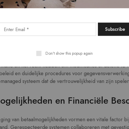
idstechniek vormt een essentieel element van elk betrouw
 van minstens 128-bit graad moet standaard zijn voor alle 
d systemen veelal 256-bit codering implementeren voor max
werkstelligen dat privé- en financiële informatie totaal ve
 transmissie.
betrouwbaar online casino buitenland conform zijn met gl
Don't show this popup again
ls zoals de GDPR. Dit betekent dat spelers volledige co
rmatie en het recht hebben om modificaties of deletie te
beleid en duidelijke procedures voor gegevensverwerking 
managed systeem dat de vertrouwelijkheid van zijn spelers
ogelijkheden en Financiële Be
iging van betaalmogelijkheden vormen een vitale factor b
enland. Gerespecteerde systemen collaboreren met gevesti