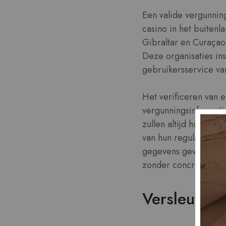
Een valide vergunning
casino in het buitenl
Gibraltar en Curaçao 
Deze organisaties ins
gebruikersservice va
Het verificeren van e
vergunningsinformati
zullen altijd hun lice
van hun regulators. G
gegevens geven over 
zonder concrete bij
Versleuteli