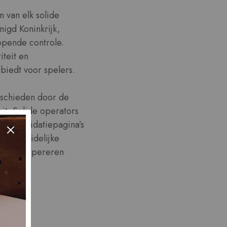
 van elk solide
nigd Koninkrijk,
lopende controle.
iteit en
biedt voor spelers.
geschieden door de
it. Solide operators
ar de validatiepagina’s
ie onduidelijke
ken’ te opereren