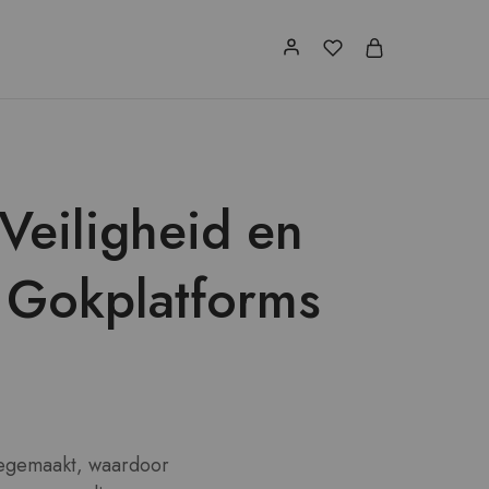
Veiligheid en
 Gokplatforms
meegemaakt, waardoor