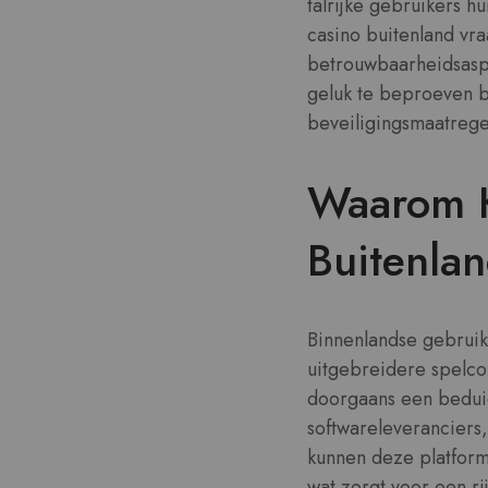
talrijke gebruikers h
casino buitenland vr
betrouwbaarheidsasp
geluk te beproeven b
beveiligingsmaatrege
Waarom K
Buitenla
Binnenlandse gebruik
uitgebreidere spelcol
doorgaans een beduid
softwareleveranciers,
kunnen deze platform
wat zorgt voor een ri