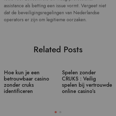
assistance als betting een issue vormt. Vergeet niet
dat de beveiligingsregelingen van Nederlandse
operators er zijn om legitieme oorzaken.
Related Posts
Hoe kun je een
Spelen zonder
betrouwbaar casino
CRUKS : Veilig
zonder cruks
spelen bij vertrouwde
identificeren
online casino’s