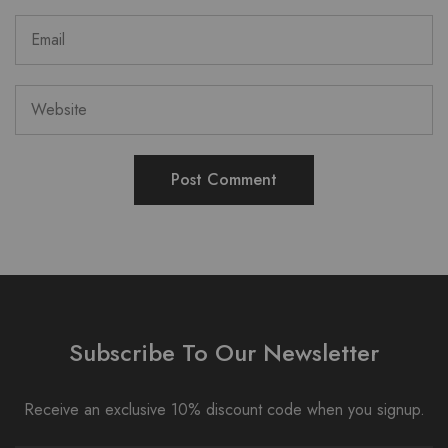
Subscribe To Our Newsletter
Receive an exclusive 10% discount code when you signup.