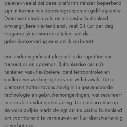
beleven veelal dat deze platforms minder beperkend
zijn in termen van depositogrenzen en gokfrequentie.
Daarnaast bieden vele online casino buitenland
omvangrijkere klantendienst, vaak 24 uur per dag
toegankelijk in meerdere talen, wat de
gebruikerservaring aanzienlijk verbetert.
Een ander significant pluspunt is de rapiditeit van
transacties en opnames. Buitenlandse casino’s
hanteren vaak flexibelere identiteitscontroles en
snellere verwerkingstijden voor withdrawals. Deze
platforms zetten tevens stevig in in geavanceerde
technologie en gebruikersomgevingen, wat resulteert
in een vloeiender spelervaring. De concurrentie op
de wereldwijde markt dwingt online casino buitenland
om voortdurend te vernieuwen en hun dienstverlening
te verbeteren.