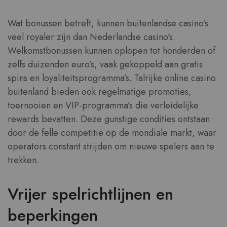
Wat bonussen betreft, kunnen buitenlandse casino’s
veel royaler zijn dan Nederlandse casino’s.
Welkomstbonussen kunnen oplopen tot honderden of
zelfs duizenden euro’s, vaak gekoppeld aan gratis
spins en loyaliteitsprogramma’s. Talrijke online casino
buitenland bieden ook regelmatige promoties,
toernooien en VIP-programma’s die verleidelijke
rewards bevatten. Deze gunstige condities ontstaan
door de felle competitie op de mondiale markt, waar
operators constant strijden om nieuwe spelers aan te
trekken.
Vrijer spelrichtlijnen en
beperkingen