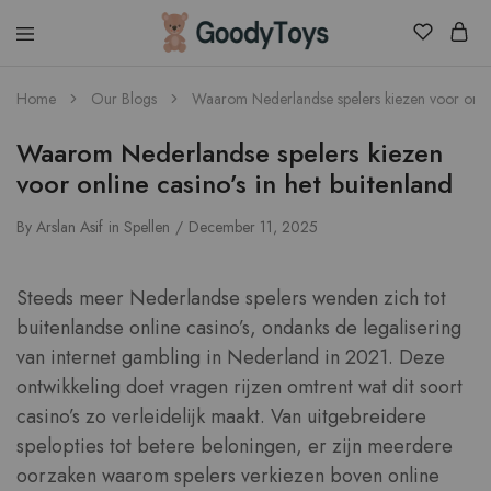
Children
Home
Our Blogs
Waarom Nederlandse spelers kiezen voor online
Toys
Shop
Waarom Nederlandse spelers kiezen
voor online casino’s in het buitenland
By
Arslan Asif
in
Spellen
December 11, 2025
Steeds meer Nederlandse spelers wenden zich tot
buitenlandse online casino’s, ondanks de legalisering
van internet gambling in Nederland in 2021. Deze
ontwikkeling doet vragen rijzen omtrent wat dit soort
casino’s zo verleidelijk maakt. Van uitgebreidere
spelopties tot betere beloningen, er zijn meerdere
oorzaken waarom spelers verkiezen boven online