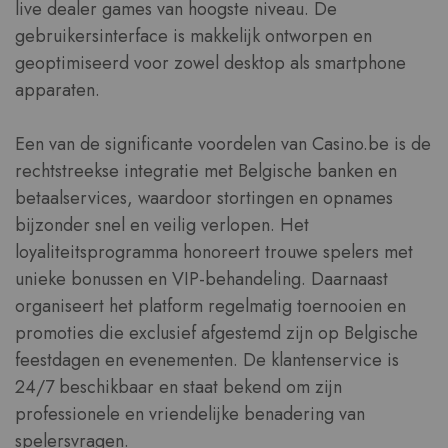
live dealer games van hoogste niveau. De
gebruikersinterface is makkelijk ontworpen en
geoptimiseerd voor zowel desktop als smartphone
apparaten.
Een van de significante voordelen van Casino.be is de
rechtstreekse integratie met Belgische banken en
betaalservices, waardoor stortingen en opnames
bijzonder snel en veilig verlopen. Het
loyaliteitsprogramma honoreert trouwe spelers met
unieke bonussen en VIP-behandeling. Daarnaast
organiseert het platform regelmatig toernooien en
promoties die exclusief afgestemd zijn op Belgische
feestdagen en evenementen. De klantenservice is
24/7 beschikbaar en staat bekend om zijn
professionele en vriendelijke benadering van
spelersvragen.