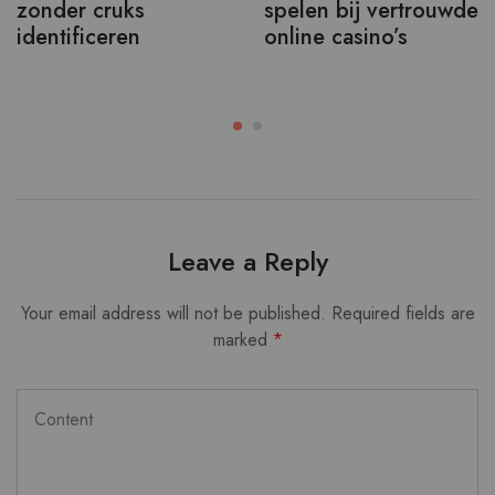
zonder cruks
spelen bij vertrouwde
identificeren
online casino’s
Leave a Reply
Your email address will not be published.
Required fields are
marked
*