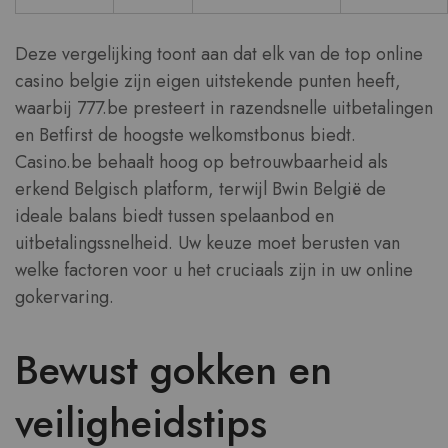
Deze vergelijking toont aan dat elk van de top online
casino belgie zijn eigen uitstekende punten heeft,
waarbij 777.be presteert in razendsnelle uitbetalingen
en Betfirst de hoogste welkomstbonus biedt.
Casino.be behaalt hoog op betrouwbaarheid als
erkend Belgisch platform, terwijl Bwin België de
ideale balans biedt tussen spelaanbod en
uitbetalingssnelheid. Uw keuze moet berusten van
welke factoren voor u het cruciaals zijn in uw online
gokervaring.
Bewust gokken en
veiligheidstips