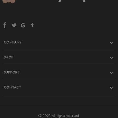
COMPANY
SHOP
SUPPORT
CONTACT
© 2021 All rights reserved.