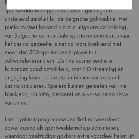
Betfirst Casino biedt een bijzondere combinatie van
sportweddenschappen en casino gaming die
uitstekend aansluit bij de Belgische goktraditie. Het
platform staat bekend om zijn uitgebreide dekking
van Belgische en mondiale sportevenementen, maar
het casino gedeelte is net zo indrukwekkend met
meer dan 500 spellen van topkwaliteit
softwareleveranciers. De live casino sectie is
bijzonder goed ontwikkeld, met HD streaming en
engaging features die de ambiance van een echt
casino simuleren. Spelers kunnen genieten van live
blackjack, roulette, baccarat en diverse game show
varianten.
Het loyaliteitsprogramma van Betfirst waardeert
zowel casino als sportweddenschap activiteiten,
waardoor veelzijdige gokkers extra voordeel halen uit