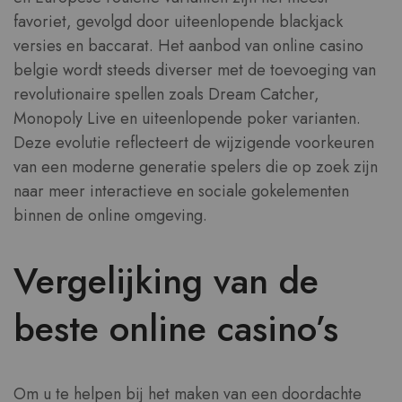
favoriet, gevolgd door uiteenlopende blackjack
versies en baccarat. Het aanbod van online casino
belgie wordt steeds diverser met de toevoeging van
revolutionaire spellen zoals Dream Catcher,
Monopoly Live en uiteenlopende poker varianten.
Deze evolutie reflecteert de wijzigende voorkeuren
van een moderne generatie spelers die op zoek zijn
naar meer interactieve en sociale gokelementen
binnen de online omgeving.
Vergelijking van de
beste online casino’s
Om u te helpen bij het maken van een doordachte