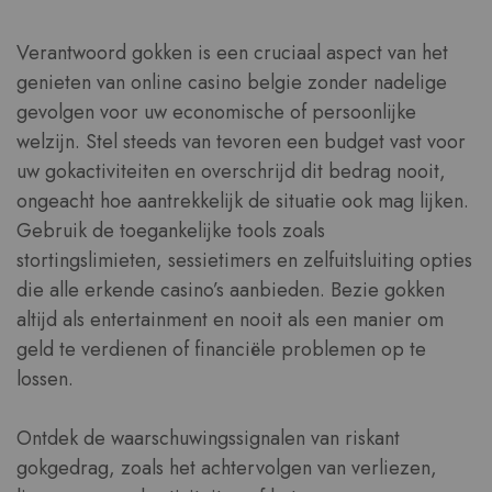
Verantwoord gokken is een cruciaal aspect van het
genieten van online casino belgie zonder nadelige
gevolgen voor uw economische of persoonlijke
welzijn. Stel steeds van tevoren een budget vast voor
uw gokactiviteiten en overschrijd dit bedrag nooit,
ongeacht hoe aantrekkelijk de situatie ook mag lijken.
Gebruik de toegankelijke tools zoals
stortingslimieten, sessietimers en zelfuitsluiting opties
die alle erkende casino’s aanbieden. Bezie gokken
altijd als entertainment en nooit als een manier om
geld te verdienen of financiële problemen op te
lossen.
Ontdek de waarschuwingssignalen van riskant
gokgedrag, zoals het achtervolgen van verliezen,