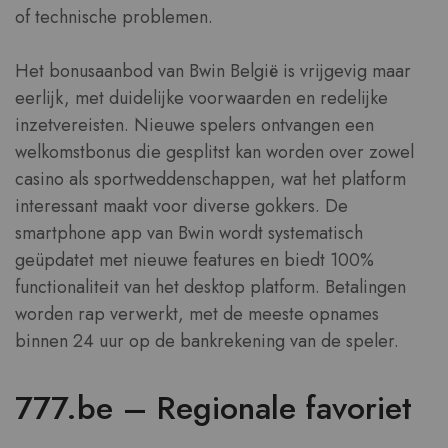
of technische problemen.
Het bonusaanbod van Bwin België is vrijgevig maar
eerlijk, met duidelijke voorwaarden en redelijke
inzetvereisten. Nieuwe spelers ontvangen een
welkomstbonus die gesplitst kan worden over zowel
casino als sportweddenschappen, wat het platform
interessant maakt voor diverse gokkers. De
smartphone app van Bwin wordt systematisch
geüpdatet met nieuwe features en biedt 100%
functionaliteit van het desktop platform. Betalingen
worden rap verwerkt, met de meeste opnames
binnen 24 uur op de bankrekening van de speler.
777.be – Regionale favoriet