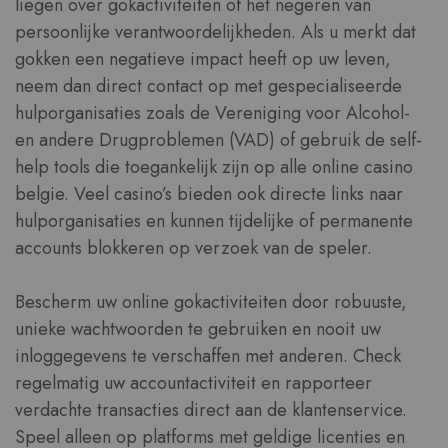
liegen over gokactiviteiten of het negeren van
persoonlijke verantwoordelijkheden. Als u merkt dat
gokken een negatieve impact heeft op uw leven,
neem dan direct contact op met gespecialiseerde
hulporganisaties zoals de Vereniging voor Alcohol-
en andere Drugproblemen (VAD) of gebruik de self-
help tools die toegankelijk zijn op alle online casino
belgie. Veel casino’s bieden ook directe links naar
hulporganisaties en kunnen tijdelijke of permanente
accounts blokkeren op verzoek van de speler.
Bescherm uw online gokactiviteiten door robuuste,
unieke wachtwoorden te gebruiken en nooit uw
inloggegevens te verschaffen met anderen. Check
regelmatig uw accountactiviteit en rapporteer
verdachte transacties direct aan de klantenservice.
Speel alleen op platforms met geldige licenties en