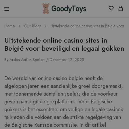
Children
Home
Our Blogs
Uitstekende online casino sites in België voor 
Toys
Shop
Uitstekende online casino sites in
België voor beveiligd en legaal gokken
By
Arslan Asif
in
Spellen
December 12, 2025
De wereld van online casino belgie heeft de
afgelopen jaren een aanzienlijke groei doorgemaakt,
met toenemende aantallen spelers die de voorkeur
geven aan digitale gokplatforms. Voor Belgische
gokkers is het essentieel om veilige en legale casino’s
te kiezen die voldoen aan de strikte regelgeving van
de Belgische Kansspelcommissie. In dit artikel