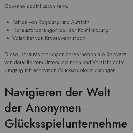
Gewinne beeinflussen kann.
Fehlen von Regelung und Aufsicht
Herausforderungen bei der Konfliktlösung
Volatilität von Kryptowährungen
Diese Herausforderungen hervorheben die Relevanz
von detailliertem Untersuchungen und Vorsicht beim
Umgang mit anonymen Glücksspieleinrichtungen.
Navigieren der Welt
der Anonymen
Glücksspielunternehme