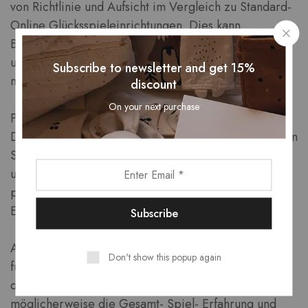
von Richtlinie und Aufsicht im Vergleich zu Standard-
Online Glücksspieleinrichtungen. Dies kann
Bedrohungen darstellen, da Gamer möglicherweise
unethische Fahrer, die das Fehlen von Haftung
Subscribe to newsletter and get 15%
manipulieren.
discount
On your next purchase
Privatsphäre, während vorteilhaft für persönlicher
Datenschutz, kann auch Behinderung Konfliktlösung. In
Situationen von Streitigkeiten zwischen dem Gamer
und dem Glücksspielstätte, kann das Fehlen
persönlicher Informationen den Prozess der
Erreichung von Lösungen komplizieren.
Außerdem, dass die Volatilität von Kryptowährungen
Don't show this popup again
für Spieler ein Risiko darstellen kann. Der Wert von
digitalen Währungen kann erheblich schwanken, was
möglicherweise die Gesamt- Spiel- Erfahrung und