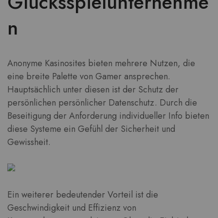
Glücksspielunternehme
n
Anonyme Kasinosites bieten mehrere Nutzen, die
eine breite Palette von Gamer ansprechen.
Hauptsächlich unter diesen ist der Schutz der
persönlichen persönlicher Datenschutz. Durch die
Beseitigung der Anforderung individueller Info bieten
diese Systeme ein Gefühl der Sicherheit und
Gewissheit.
Ein weiterer bedeutender Vorteil ist die
Geschwindigkeit und Effizienz von