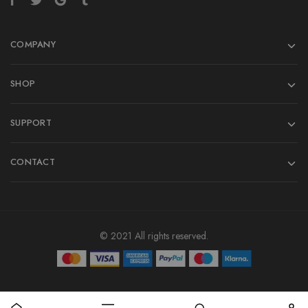
COMPANY
SHOP
SUPPORT
CONTACT
© 2021 All rights reserved.