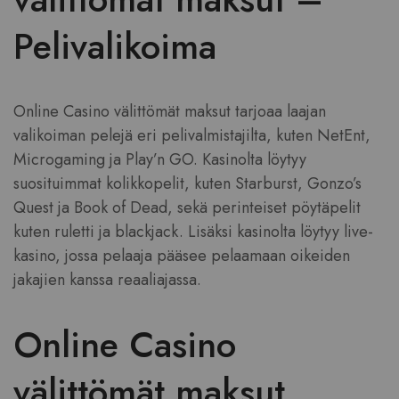
Pelivalikoima
Online Casino välittömät maksut tarjoaa laajan
valikoiman pelejä eri pelivalmistajilta, kuten NetEnt,
Microgaming ja Play’n GO. Kasinolta löytyy
suosituimmat kolikkopelit, kuten Starburst, Gonzo’s
Quest ja Book of Dead, sekä perinteiset pöytäpelit
kuten ruletti ja blackjack. Lisäksi kasinolta löytyy live-
kasino, jossa pelaaja pääsee pelaamaan oikeiden
jakajien kanssa reaaliajassa.
Online Casino
välittömät maksut