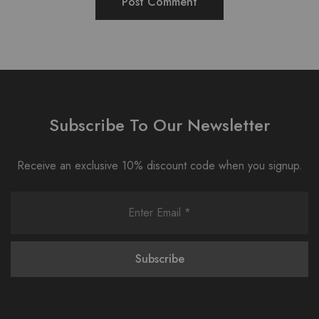
Subscribe To Our Newsletter
Receive an exclusive 10% discount code when you signup.