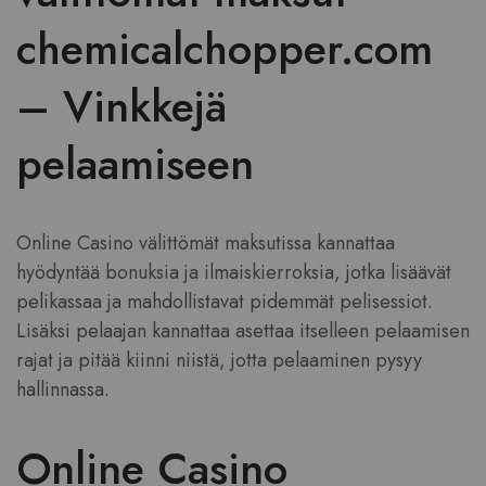
chemicalchopper.com
– Vinkkejä
pelaamiseen
Online Casino välittömät maksutissa kannattaa
hyödyntää bonuksia ja ilmaiskierroksia, jotka lisäävät
pelikassaa ja mahdollistavat pidemmät pelisessiot.
Lisäksi pelaajan kannattaa asettaa itselleen pelaamisen
rajat ja pitää kiinni niistä, jotta pelaaminen pysyy
hallinnassa.
Online Casino