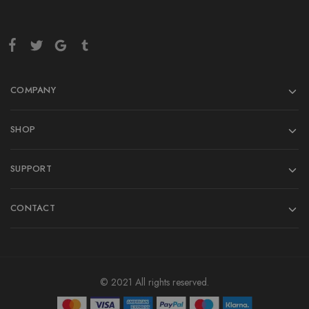
COMPANY
SHOP
SUPPORT
CONTACT
© 2021 All rights reserved.