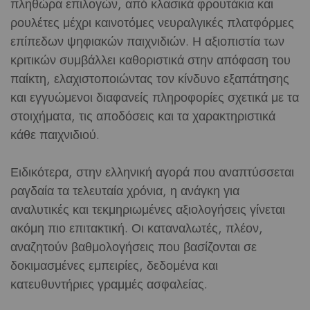
πληθώρα επιλογών, από κλασικά φρουτάκια και
ρουλέτες μέχρι καινοτόμες νευραλγικές πλατφόρμες
επίπεδων ψηφιακών παιχνιδιών. Η αξιοπιστία των
κριτικών συμβάλλει καθοριστικά στην απόφαση του
παίκτη, ελαχιστοποιώντας τον κίνδυνο εξαπάτησης
και εγγυώμενοι διαφανείς πληροφορίες σχετικά με τα
στοιχήματα, τις αποδόσεις και τα χαρακτηριστικά
κάθε παιχνιδιού.
Ειδικότερα, στην ελληνική αγορά που αναπτύσσεται
ραγδαία τα τελευταία χρόνια, η ανάγκη για
αναλυτικές και τεκμηριωμένες αξιολογήσεις γίνεται
ακόμη πιο επιτακτική. Οι καταναλωτές, πλέον,
αναζητούν βαθμολογήσεις που βασίζονται σε
δοκιμασμένες εμπειρίες, δεδομένα και
κατευθυντήριες γραμμές ασφαλείας.