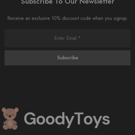
Subscribe To Our Newsletter
Receive an exclusive 10% discount code when you signup.