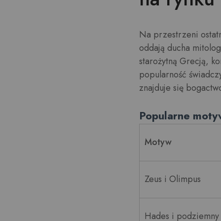
Na przestrzeni ostatn
oddają ducha mitologi
starożytną Grecją, ko
popularność świadcz
znajduje się bogactwo
Popularne motyw
Motyw
Zeus i Olimpus
Hades i podziemny 