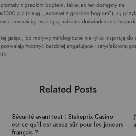
Automaty z greckim bogiem, takie jak ten dostępny na
us1000.pl/ (z ang. „automat z greckim bogiem”), są przy
nowoczesnością, tworzącą unikalne doświadczenia hazard
tej gałęzi, bo motywy mitologiczne nie tylko inspirują do 
e pozwalają tworzyć bardziej angażujące i satysfakcjonując
cie.
Related Posts
Sécurité avant tout : Stakeprix Casino
J
est-ce qu’il est assez sûr pour les joueurs
français ?