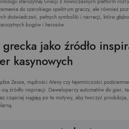
itologii starożytnej Grecji z nowoczesnych platform roz
przemawia do szerokiego spektrum graczy, ale również p
ych doświadczeń, pełnych symboliki i narracji, które głęb
starożytnych bogów i herosów.
 grecka jako źródło inspir
ier kasynowych
otędze Zeusa, mądrości Ateny czy tajemniczości podziemn
 się źródło inspiracji. Deweloperzy automatów do gier, ta
raz częściej sięgają po te motywy, aby tworzyć produkcje,
larną.