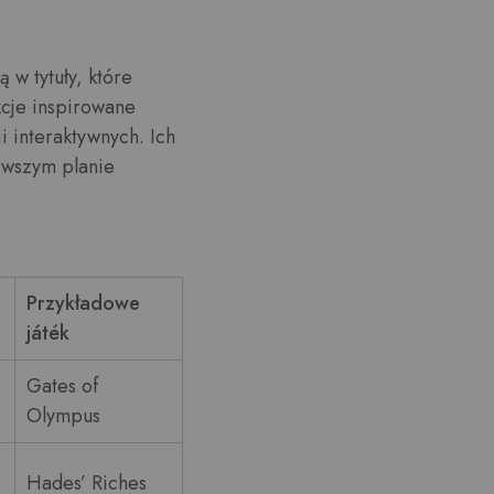
 w tytuły, które
kcje inspirowane
i interaktywnych. Ich
rwszym planie
Przykładowe
játék
Gates of
Olympus
Hades’ Riches