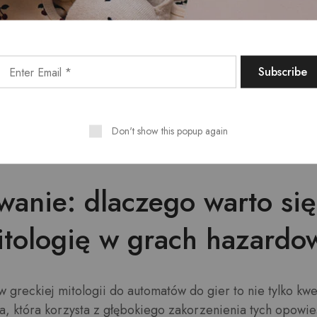
 technologiczne w branży kasynowej przełamują gran
h formatów, a motywy mitologiczne stanowią naturaln
ontekst dla tych rozwiązań.”
owy ds. rozrywki cyfrowej
Don't show this popup again
anie: dlaczego warto si
itologię w grach hazard
greckiej mitologii do automatów do gier to nie tylko kwes
a, która korzysta z głębokiego zakorzenienia tych opowieś