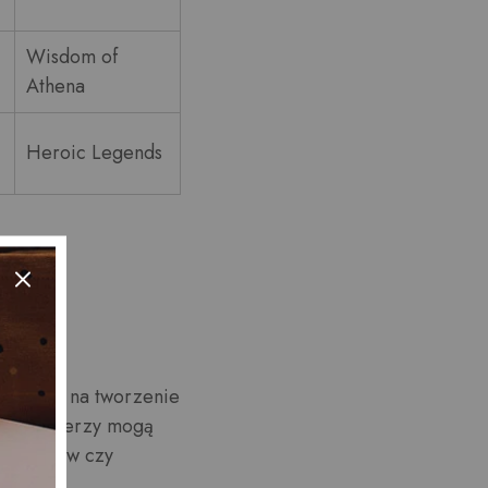
Wisdom of
Athena
Heroic Legends
woju
ozwalają na tworzenie
, deweloperzy mogą
bohaterów czy