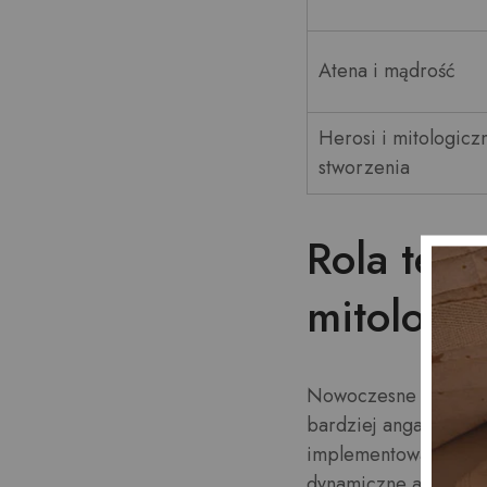
Atena i mądrość
Herosi i mitologicz
stworzenia
Rola tech
mitologi
Nowoczesne technolo
bardziej angażującyc
implementować funkcj
dynamiczne animacje, 