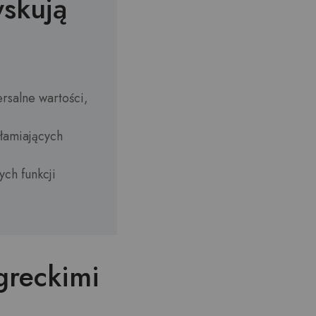
skują
rsalne wartości,
łamiających
ch funkcji
greckimi