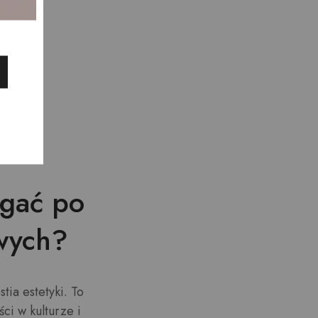
ice
y,
ęgać po
owych?
tia estetyki. To
ci w kulturze i