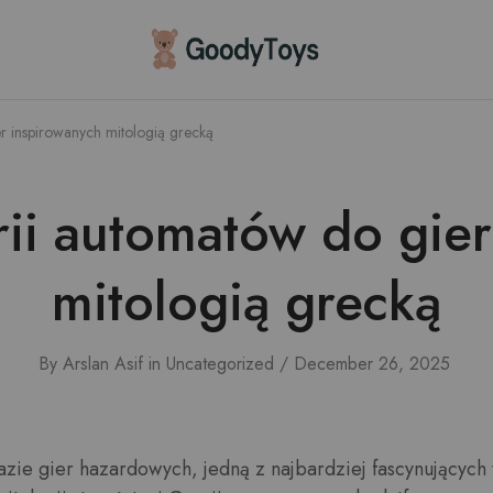
Children
Toys
Shop
er inspirowanych mitologią grecką
rii automatów do gie
mitologią grecką
By
Arslan Asif
in
Uncategorized
December 26, 2025
zie gier hazardowych, jedną z najbardziej fascynujących t