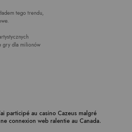
kładem tego trendu,
owe.
artystycznych
e gry dla milionów
’ai participé au casino Cazeus malgré
une connexion web ralentie au Canada.