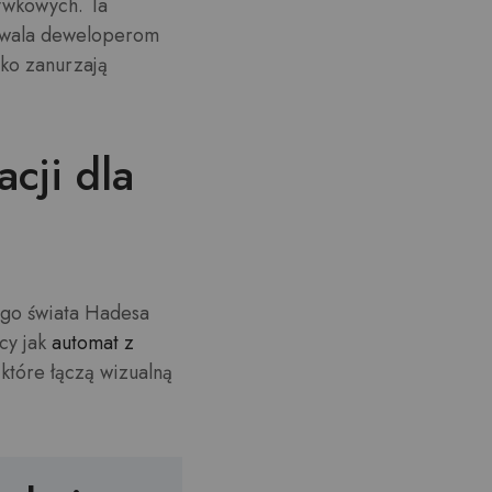
rywkowych. Ta
ozwala deweloperom
oko zanurzają
acji dla
ego świata Hadesa
cy jak
automat z
 które łączą wizualną