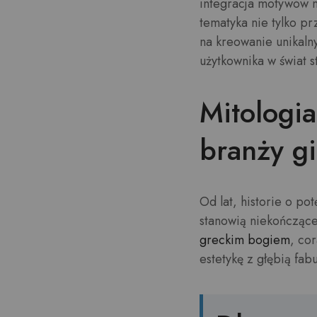
integracja motywów m
tematyka nie tylko 
na kreowanie unikaln
użytkownika w świat 
Mitologia
branży g
Od lat, historie o p
stanowią niekończące
greckim bogiem
, co
estetykę z głębią fabu