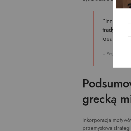
“Innowacje
tradycyjnyc
kreatywny k
– Ekspert branż
Podsumow
grecką m
Inkorporacja motywów 
przemysłowa strategi