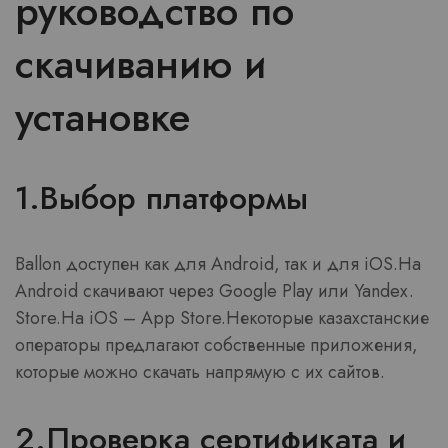
руководство по
скачиванию и
установке
1.Выбор платформы
Ballon доступен как для Android, так и для iOS.На
Android скачивают через Google Play или Yandex.
Store.На iOS – App Store.Некоторые казахстанские
операторы предлагают собственные приложения,
которые можно скачать напрямую с их сайтов.
2.Проверка сертификата и