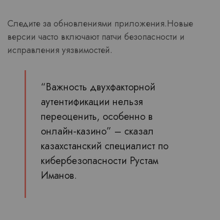
Следите за обновлениями приложения.Новые
версии часто включают патчи безопасности и
исправления уязвимостей.
“Важность двухфакторной
аутентификации нельзя
переоценить, особенно в
онлайн‑казино” – сказал
казахстанский специалист по
кибербезопасности Рустам
Иманов.