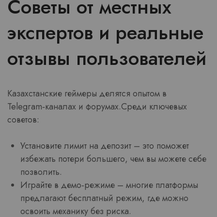
Советы от местных
экспертов и реальные
отзывы пользователей
Казахстанские геймеры делятся опытом в
Telegram‑каналах и форумах.Среди ключевых
советов:
Установите лимит на депозит – это поможет
избежать потери большего, чем вы можете себе
позволить.
Играйте в демо‑режиме – многие платформы
предлагают бесплатный режим, где можно
освоить механику без риска.