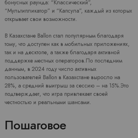
бонусных раунда: “Классический”,
“Мультипликатор” и “Капсула”, каждый из которых
открывает свои возможности.
В Казахстане Ballon стал популярным благодаря
тому, что доступен как в мобильных приложениях,
так и на десктопе, а также благодаря активной
поддержке местных операторов.По последним
данным, в 2024 году число активных
пользователей Ballon в Казахстане выросло на
28%, а средний выигрыш за сессию – на 15%.Это
подтверждает, что игра привлекает своей
честностью и реальными шансами.
Пошаговое