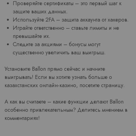
Проверяйте сертификаты – это первый шаг к
защите ваших данных.
Используйте 2FA – защита аккаунта от хакеров.
Играйте ответственно – ставьте лимиты и не
превышайте их.
Следите за акциями – бонусы могут
существенно увеличить ваш выигрыш.
Установите Ballon прямо сейчас и начните
выигрывать! Если вы хотите узнать больше о
казахстанских онлайн‑казино, посетите страницу.
А как вы считаете – какие функции делают Ballon
особенно привлекательным? Делитесь мнением в
комментариях!