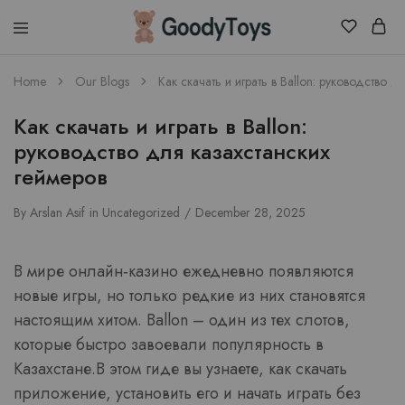
Children
Home
Our Blogs
Как скачать и играть в Ballon: руководство 
Toys
Shop
Как скачать и играть в Ballon:
руководство для казахстанских
геймеров
By
Arslan Asif
in
Uncategorized
December 28, 2025
В мире онлайн‑казино ежедневно появляются
новые игры, но только редкие из них становятся
настоящим хитом. Ballon – один из тех слотов,
которые быстро завоевали популярность в
Казахстане.В этом гиде вы узнаете, как скачать
приложение, установить его и начать играть без