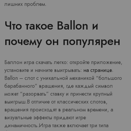
лишних проблем.
Что такое Ballon и
почему он популярен
Баллон игра скачать легко: откройте приложение,
установите и начните выигрывать:
на странице
.
Ballon – слот с уникальной механикой “большого
барабанного” вращения, где каждый символ
может “разорвать” ставку и принести крупный
выигрыш.В отличие от классических слотов,
вращения происходят в реальном времени, а
визуальные эффекты придают игре
динамичность.Игра также включает три типа