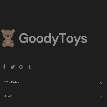
COMPANY
SHOP