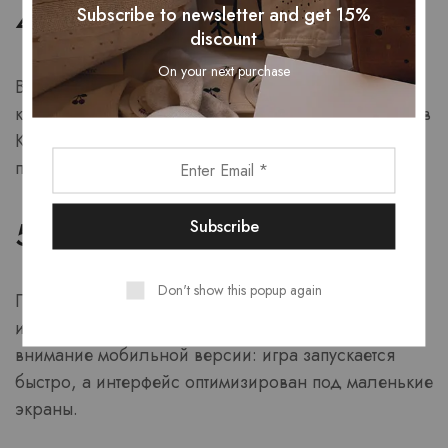
4.Прогрессивный джекпот
Subscribe to newsletter and get 15%
discount
On your next purchase
В игре реализован прогрессивный джекпот,
который растёт с каждым вращением.В 2024 году в
Казахстане он достиг рекордных 12 млн тг,
привлекая множество игроков.
5.Мобильная адаптация
Don't show this popup again
Поскольку большинство казахстанских игроков
используют смартфоны, разработчики уделили
внимание мобильной версии: игра запускается
быстро, а интерфейс оптимизирован под маленькие
экраны.