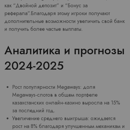
как “Двойной депозит” и “Бонус за
реферала”.Благодаря этому игроки получают
дополнительные возможности увеличить свой банк
и получить более частые выплаты.
Аналитика и прогнозы
2024-2025
Рост популярности Megaways: доля
Megaways‑слотов в общем портфеле
казахстанских онлайн‑казино выросла на 15%
за последний год.
Увеличение среднего выигрыша: ожидается
рост на 8% благодаря улучшенным механикам и