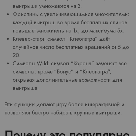
выигрыши умножаются на 3.
Фриспины с увеличивающимися множителями:
каждый выигрыш во время бесплатных спинов
повышает множитель на 1x, до максимума 5x.
Клевер‑старт: символ “Клеопатра” даёт
случайное число бесплатных вращений от 5 до
20.
Символы Wild: символ “Корона” заменяет все
символы, кроме “Бонус” и “Клеопатра”,
открывая дополнительные возможности для
выигрыша.
Эти функции делают игру более интерактивной и
позволяют быстро набирать крупные выигрыши.
Почему это популярно