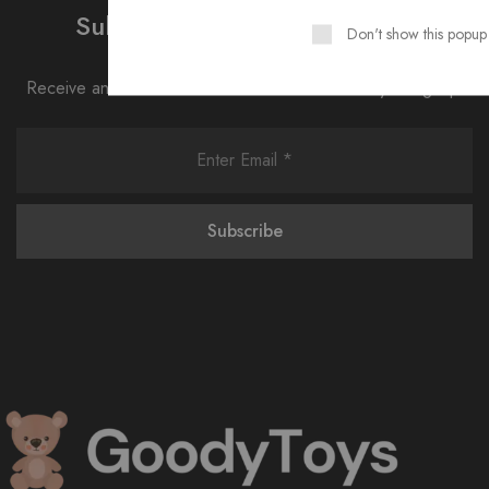
Subscribe To Our Newsletter
Don't show this popup
Receive an exclusive 10% discount code when you signup.