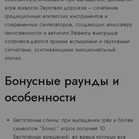
игре живости.Звуковая дорожка – сочетание
традиционных египетских инструментов и
современных синтезаторов, создающих атмосферу
таинственности и величия.Эффекты выигрыша
сопровождаются яркими вспышками и звуковыми
сигналами, усиливающими эмоциональный
отклик.
Бонусные раунды и
особенности
Бесплатные спины: при выпадении трёх и более
символов “Бонус” игрок получает 10
бесплатных вращений, во время которых все