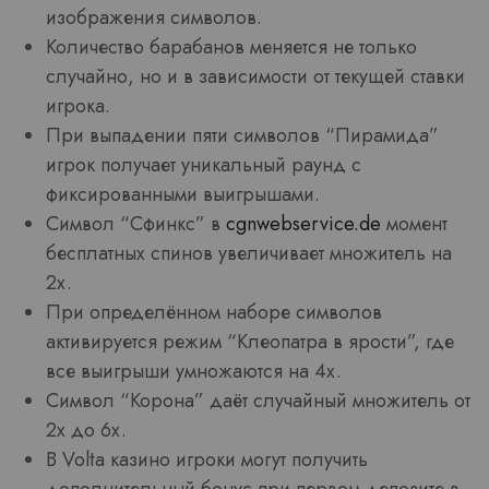
изображения символов.
Количество барабанов меняется не только
случайно, но и в зависимости от текущей ставки
игрока.
При выпадении пяти символов “Пирамида”
игрок получает уникальный раунд с
фиксированными выигрышами.
Символ “Сфинкс” в
cgnwebservice.de
момент
бесплатных спинов увеличивает множитель на
2x.
При определённом наборе символов
активируется режим “Клеопатра в ярости”, где
все выигрыши умножаются на 4x.
Символ “Корона” даёт случайный множитель от
2x до 6x.
В Volta казино игроки могут получить