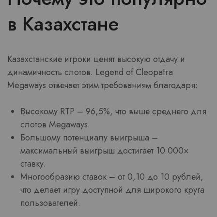
в Казахстане
Казахстанские игроки ценят высокую отдачу и
динамичность слотов. Legend of Cleopatra
Megaways отвечает этим требованиям благодаря:
Высокому RTP – 96,5%, что выше среднего для
слотов Megaways.
Большому потенциалу выигрыша –
максимальный выигрыш достигает 10 000×
ставку.
Многообразию ставок – от 0,10 до 10 рублей,
что делает игру доступной для широкого круга
пользователей.