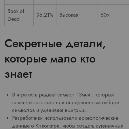
Book of
96,21%
Высокая
50×
Dead
Секретные детали,
которые мало кто
знает
В игре есть редкий символ “Змей”, который
появляется только при определённом наборе
символов и удваивает выигрыш.
Разработчики использовали археологические
данные о Клеопатре, чтобы создать аутентичные