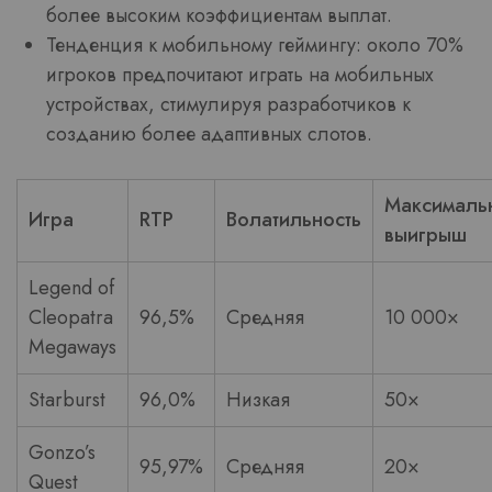
более высоким коэффициентам выплат.
Тенденция к мобильному геймингу: около 70%
игроков предпочитают играть на мобильных
устройствах, стимулируя разработчиков к
созданию более адаптивных слотов.
Максималь
Игра
RTP
Волатильность
выигрыш
Legend of
Cleopatra
96,5%
Средняя
10 000×
Megaways
Starburst
96,0%
Низкая
50×
Gonzo’s
95,97%
Средняя
20×
Quest