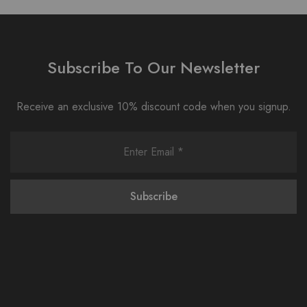
Subscribe To Our Newsletter
Receive an exclusive 10% discount code when you signup.