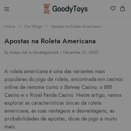
Children
Home
Our Blogs
Apostas na Roleta Americana
Toys
Shop
Apostas na Roleta Americana
By
Arslan Asif
in
Uncategorized
December 31, 2025
A roleta americana é uma das variantes mais
populares do jogo de roleta, encontrada em casinos
online de renome como o Betway Casino, o 888
Casino e o Royal Panda Casino. Neste artigo, vamos
explorar as características únicas da roleta
americana, as suas vantagens e desvantagens, as
probabilidades de apostas, dicas de jogo e muito
mais.