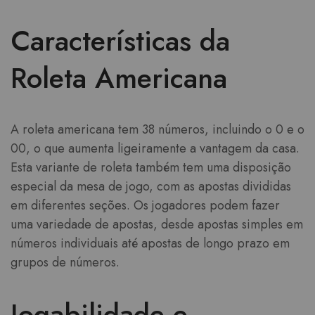
Características da
Roleta Americana
A roleta americana tem 38 números, incluindo o 0 e o
00, o que aumenta ligeiramente a vantagem da casa.
Esta variante de roleta também tem uma disposição
especial da mesa de jogo, com as apostas divididas
em diferentes seções. Os jogadores podem fazer
uma variedade de apostas, desde apostas simples em
números individuais até apostas de longo prazo em
grupos de números.
Jogabilidade e