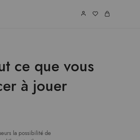
ut ce que vous
er à jouer
eurs la possibilité de