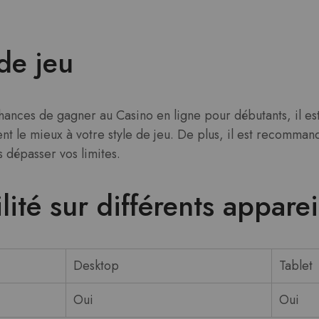
de jeu
ances de gagner au Casino en ligne pour débutants, il est
ent le mieux à votre style de jeu. De plus, il est recomman
s dépasser vos limites.
lité sur différents apparei
Desktop
Tablet
Oui
Oui