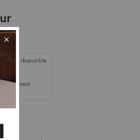
ur
clientèle disponible
 de paiement