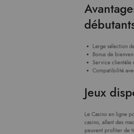
Avantage
débutant
Large sélection d
Bonus de bienvenu
Service clientèle
Compatibilité ave
Jeux disp
Le Casino en ligne p
casino, allant des ma
peuvent profiter de t