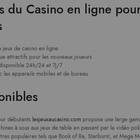
s du Casino en ligne pou
s
e jeux de casino en ligne
e attractifs pour les nouveaux joueurs
 disponible 24h/24 et 7j/7
c les appareils mobiles et de bureau
onibles
our débutants
lesjeuxaucasino.com
propose une large gam
chines à sous aux jeux de table en passant par le vidéo pok
itres populaires tels que Book of Ra, Starburst, et Mega M