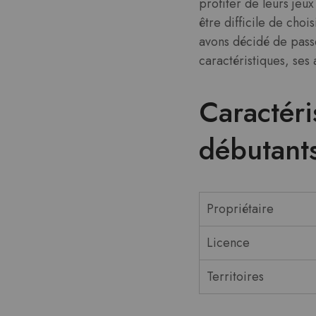
profiter de leurs jeux
être difficile de cho
avons décidé de pass
caractéristiques, ses
Caractéri
débutant
Propriétaire
Licence
Territoires