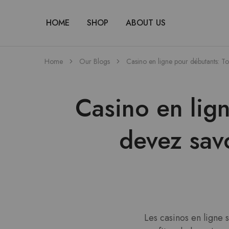
HOME
SHOP
ABOUT US
Home
Our Blogs
Casino en ligne pour débutants: T
Casino en lig
devez sav
Les casinos en ligne s