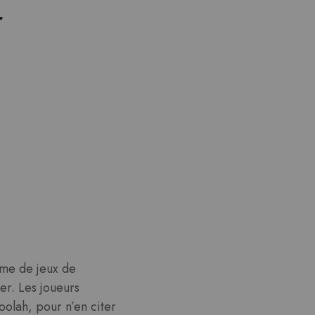
r
me de jeux de
er. Les joueurs
oolah, pour n’en citer