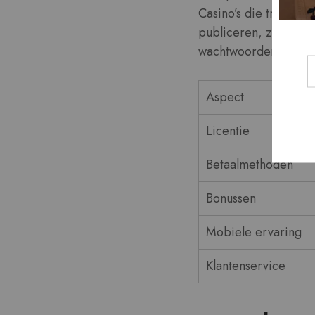
Casino’s die transpar
publiceren, zijn betr
wachtwoorden en unie
Aspect
Licentie
Betaalmethoden
Bonussen
Mobiele ervaring
Klantenservice