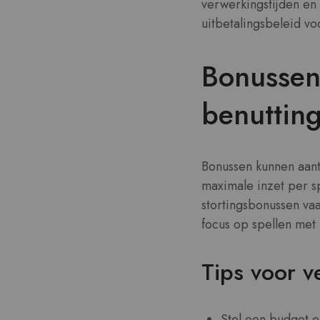
verwerkingstijden en 
uitbetalingsbeleid v
Bonussen,
benuttin
Bonussen kunnen aantr
maximale inzet per sp
stortingsbonussen va
focus op spellen met 
Tips voor v
Stel een budget e