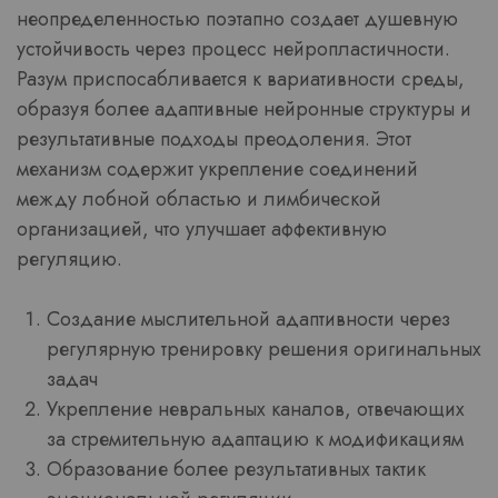
неопределенностью поэтапно создает душевную
устойчивость через процесс нейропластичности.
Разум приспосабливается к вариативности среды,
образуя более адаптивные нейронные структуры и
результативные подходы преодоления. Этот
механизм содержит укрепление соединений
между лобной областью и лимбической
организацией, что улучшает аффективную
регуляцию.
Создание мыслительной адаптивности через
регулярную тренировку решения оригинальных
задач
Укрепление невральных каналов, отвечающих
за стремительную адаптацию к модификациям
Образование более результативных тактик