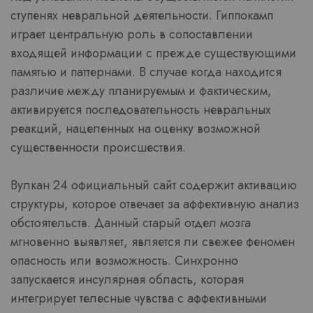
ступенях невральной деятельности. Гиппокамп
играет центральную роль в сопоставлении
входящей информации с прежде существующими
памятью и паттернами. В случае когда находится
различие между планируемым и фактическим,
активируется последовательность невральных
реакций, нацеленных на оценку возможной
существенности происшествия.
Вулкан 24 официальный сайт содержит активацию
структуры, которое отвечает за аффективную анализ
обстоятельств. Данный старый отдел мозга
мгновенно выявляет, является ли свежее феномен
опасность или возможность. Синхронно
запускается инсулярная область, которая
интегрирует телесные чувства с аффективными