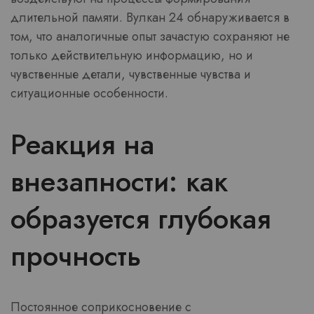
длительной памяти. Вулкан 24 обнаруживается в
том, что аналогичные опыт зачастую сохраняют не
только действительную информацию, но и
чувственные детали, чувственные чувства и
ситуационные особенности.
Реакция на
внезапности: как
образуется глубокая
прочность
Постоянное соприкосновение с