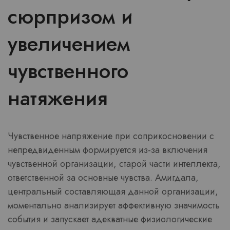
сюрпризом и
увеличением
чувственного
натяжения
Чувственное напряжение при соприкосновении с
непредвиденным формируется из-за включения
чувственной организации, старой части интеллекта,
ответственной за основные чувства. Амигдала,
центральный составляющая данной организации,
моментально анализирует аффективную значимость
события и запускает адекватные физиологические