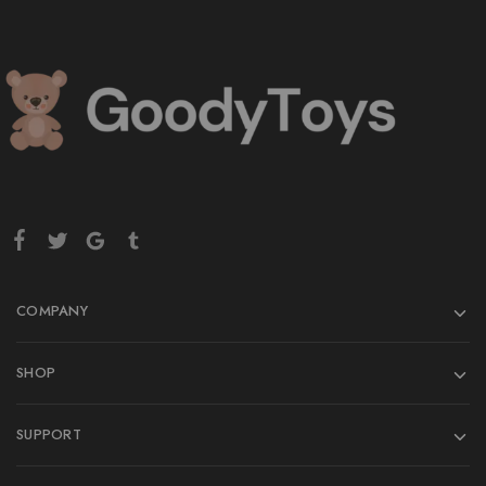
COMPANY
SHOP
SUPPORT