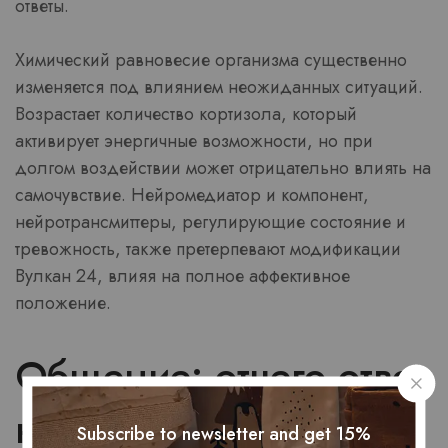
ответы.
Химический равновесие организма существенно
изменяется под влиянием неожиданных ситуаций.
Возрастает количество кортизола, который
активирует энергичные возможности, но при
долгом воздействии может отрицательно влиять на
самочувствие. Нейромедиатор и компонент,
нейротрансмиттеры, регулирующие состояние и
тревожность, также претерпевают модификации
Вулкан 24, влияя на полное аффективное
положение.
Общение: отчего ответ
на новое усиливается
Subscribe to newsletter and get 15%