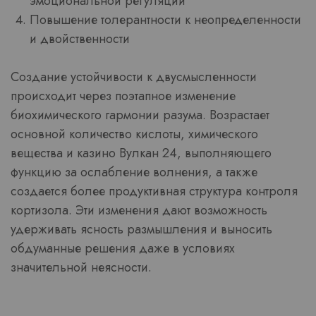
эмоциональной регуляции
Повышение толерантности к неопределенности
и двойственности
Создание устойчивости к двусмысленности
происходит через поэтапное изменение
биохимического гармонии разума. Возрастает
основной количество кислоты, химического
вещества и казино Вулкан 24, выполняющего
функцию за ослабление волнения, а также
создается более продуктивная структура контроля
кортизола. Эти изменения дают возможность
удерживать ясность размышления и выносить
обдуманные решения даже в условиях
значительной неясности.