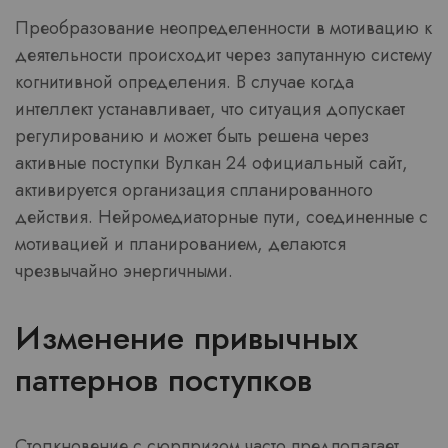
Преобразование неопределенности в мотивацию к
деятельности происходит через запутанную систему
когнитивной определения. В случае когда
интеллект устанавливает, что ситуация допускает
регулированию и может быть решена через
активные поступки Вулкан 24 официальный сайт,
активируется организация спланированного
действия. Нейромедиаторные пути, соединенные с
мотивацией и планированием, делаются
чрезвычайно энергичными.
Изменение привычных
паттернов поступков
Столкновение с сюрпризом часто предполагает