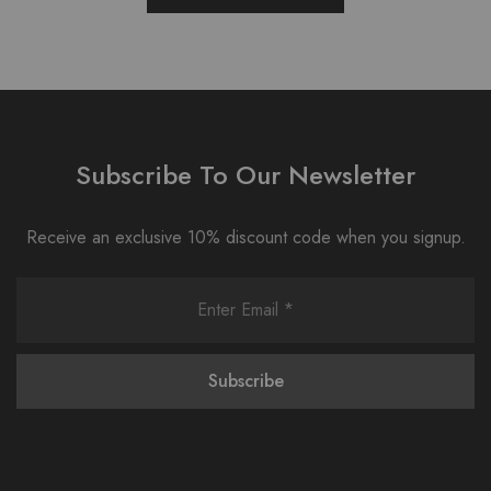
Subscribe To Our Newsletter
Receive an exclusive 10% discount code when you signup.