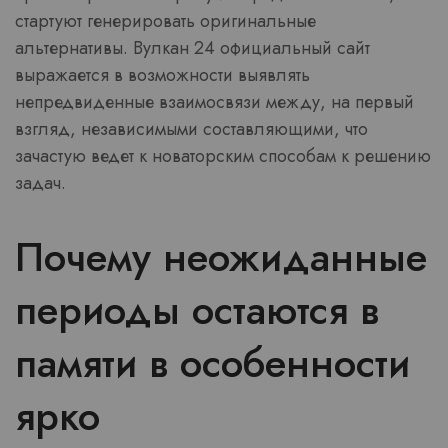
стартуют генерировать оригинальные
альтернативы. Вулкан 24 официальный сайт
выражается в возможности выявлять
непредвиденные взаимосвязи между, на первый
взгляд, независимыми составляющими, что
зачастую ведет к новаторским способам к решению
задач.
Почему неожиданные
периоды остаются в
памяти в особенности
ярко