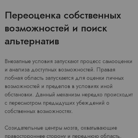
Переоценка собственных
возможностей и поиск
альтернатив
Внезапные условия запускают процесс самооценки
и анализа доступных возможностей. Правая
лобная область запускается для оценки личных
возможностей и пределов в условиях иной
обстановки. Данный механизм нередко происходит
с пересмотром предыдущих убеждений о
собственных возможностях.
Созидательные центры мозга, охватывающие
правостороннее сторону и переднюю область,