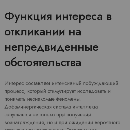
Функция интереса в
откликании на
непредвиденные
обстоятельства
Интерес составляет интенсивный побуждающий
процесс, который стимулирует исследовать и
понимать незнакомые феномены.
Дофаминергическая система интеллекта
запускается не только при получении
вознаграждения, но и при ожидании вероятного