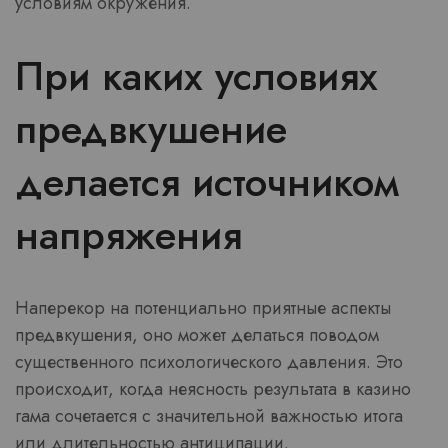
условиям окружения.
При каких условиях
предвкушение
делается источником
напряжения
Наперекор на потенциально приятные аспекты
предвкушения, оно может делаться поводом
существенного психологического давления. Это
происходит, когда неясность результата в казино
гама сочетается с значительной важностью итога
или длительностью антиципации.