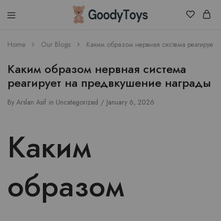
Children
Home
Our Blogs
Каким образом нервная система реагирует 
Toys
Shop
Каким образом нервная система
реагирует на предвкушение награды
By
Arslan Asif
in
Uncategorized
January 6, 2026
Каким
образом