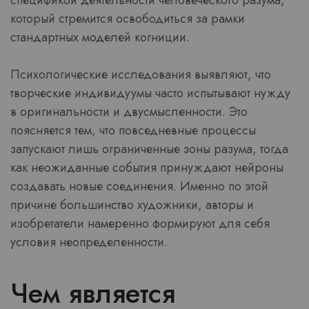
спецификой деятельности человеческого разума,
который стремится освободиться за рамки
стандартных моделей когниции.
Психологические исследования выявляют, что
творческие индивидуумы часто испытывают нужду
в оригинальности и двусмысленности. Это
поясняется тем, что повседневные процессы
запускают лишь ограниченные зоны разума, тогда
как неожиданные события принуждают нейроны
создавать новые соединения. Именно по этой
причине большинство художники, авторы и
изобретатели намеренно формируют для себя
условия неопределенности.
Чем является