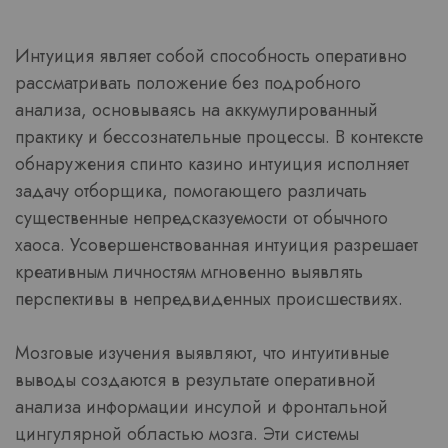
Интуиция являет собой способность оперативно
рассматривать положение без подробного
анализа, основываясь на аккумулированный
практику и бессознательные процессы. В контексте
обнаружения спинто казино интуиция исполняет
задачу отборщика, помогающего различать
существенные непредсказуемости от обычного
хаоса. Усовершенствованная интуиция разрешает
креативным личностям мгновенно выявлять
перспективы в непредвиденных происшествиях.
Мозговые изучения выявляют, что интуитивные
выводы создаются в результате оперативной
анализа информации инсулой и фронтальной
цингулярной областью мозга. Эти системы