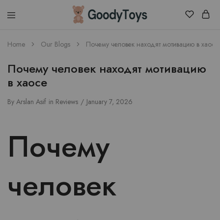
Children
Home
Our Blogs
Почему человек находят мотивацию в хаосе
Toys
Shop
Почему человек находят мотивацию
в хаосе
By
Arslan Asif
in
Reviews
January 7, 2026
Почему
человек