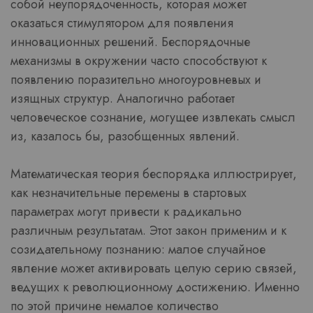
собой неупорядоченность, которая может
оказаться стимулятором для появления
инновационных решений. Беспорядочные
механизмы в окружении часто способствуют к
появлению поразительно многоуровневых и
изящных структур. Аналогично работает
человеческое сознание, могущее извлекать смысл
из, казалось бы, разобщенных явлений.
Математическая теория беспорядка иллюстрирует,
как незначительные перемены в стартовых
параметрах могут привести к радикально
различным результатам. Этот закон применим и к
созидательному познанию: малое случайное
явление может активировать целую серию связей,
ведущих к революционному достижению. Именно
по этой причине немалое количество