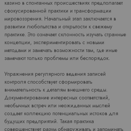
казино в спонтанных происшествиях предполагает
сфокусированной практики и трансформации
мировоззрения. Начальный этап заключается в
развитии любопытства и открытости к свежему
практике. Это означает склонность изучать странные
концепции, экспериментировать с новыми
методами и замечать возможности там, где иные
замечают только проблемы или беспорядок.
Упражнения регулярного ведения записей
контроля способствует сформировать
внимательность к деталям внешнего среды.
Документирование интересных соответствий,
необычных встреч или неожиданных мыслей
создает коллекцию потенциальных истоков для
будущих предприятий. Такая практика
совершенствует разум обнаруживать и запоминать