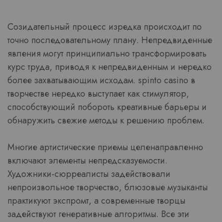
Созидательный процесс изредка происходит по
точно последовательному плану. Непредвиденные
явления могут принципиально трансформировать
курс труда, приводя к непредвиденным и нередко
более захватывающим исходам. spinto casino в
творчестве нередко выступает как стимулятор,
способствующий побороть креативные барьеры и
обнаружить свежие методы к решению проблем.
Многие артистические приемы целенаправленно
включают элементы непредсказуемости.
Художники-сюрреалисты задействовали
непроизвольное творчество, блюзовые музыканты
практикуют экспромт, а современные творцы
задействуют генеративные алгоритмы. Все эти