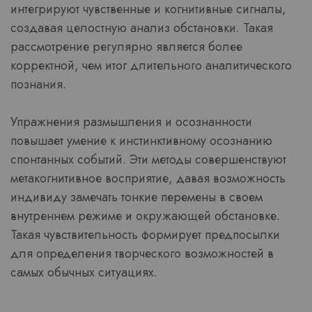
интегрируют чувственные и когнитивные сигналы,
создавая целостную анализ обстановки. Такая
рассмотрение регулярно является более
корректной, чем итог длительного аналитического
познания.
Упражнения размышления и осознанности
повышает умение к инстинктивному осознанию
спонтанных событий. Эти методы совершенствуют
метакогнитивное восприятие, давая возможность
индивиду замечать тонкие перемены в своем
внутреннем режиме и окружающей обстановке.
Такая чувствительность формирует предпосылки
для определения творческого возможностей в
самых обычных ситуациях.