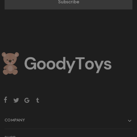
COMPANY