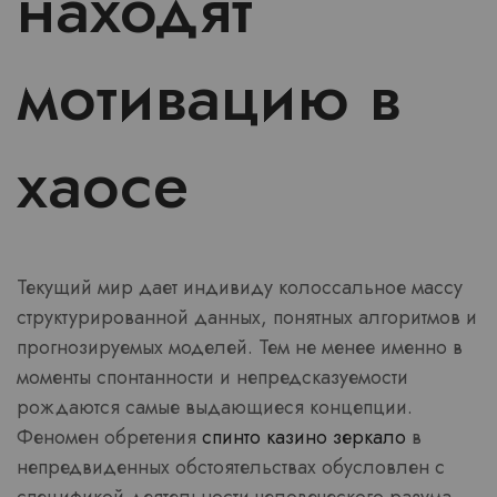
находят
мотивацию в
хаосе
Текущий мир дает индивиду колоссальное массу
структурированной данных, понятных алгоритмов и
прогнозируемых моделей. Тем не менее именно в
моменты спонтанности и непредсказуемости
рождаются самые выдающиеся концепции.
Феномен обретения
спинто казино зеркало
в
непредвиденных обстоятельствах обусловлен с