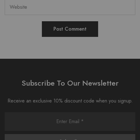
Subscribe To Our Newsletter
Receive an exclusive 10% discount code when you signup.