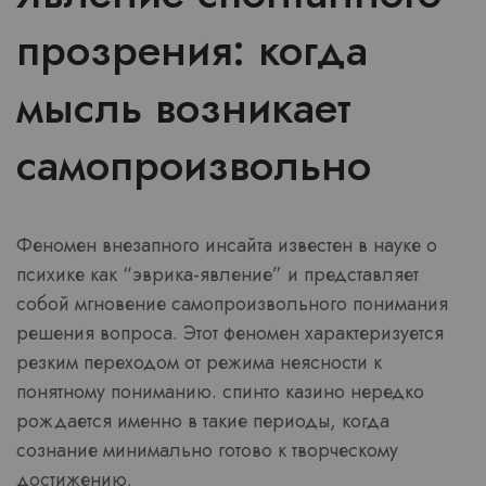
прозрения: когда
мысль возникает
самопроизвольно
Феномен внезапного инсайта известен в науке о
психике как “эврика-явление” и представляет
собой мгновение самопроизвольного понимания
решения вопроса. Этот феномен характеризуется
резким переходом от режима неясности к
понятному пониманию. спинто казино нередко
рождается именно в такие периоды, когда
сознание минимально готово к творческому
достижению.