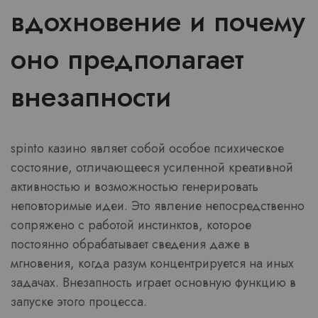
вдохновение и почему
оно предполагает
внезапности
spinto казино являет собой особое психическое
состояние, отличающееся усиленной креативной
активностью и возможностью генерировать
неповторимые идеи. Это явление непосредственно
сопряжено с работой инстинктов, которое
постоянно обрабатывает сведения даже в
мгновения, когда разум концентрируется на иных
задачах. Внезапность играет основную функцию в
запуске этого процесса.