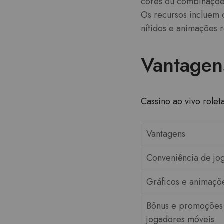
cores ou combinações
Os recursos incluem 
nítidos e animações r
Vantagen
Cassino ao vivo rolet
Vantagens
Conveniência de jo
Gráficos e animaçõe
Bônus e promoções 
jogadores móveis