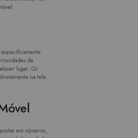
móvel.
a especificamente
ortunidades de
alquer lugar. Os
diretamente na tela
 Móvel
 apostas em números,