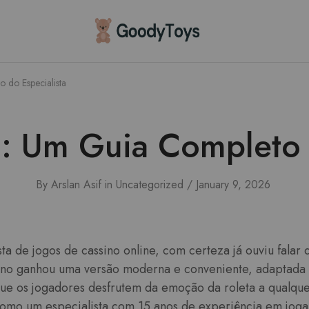
Children
Toys
Shop
 do Especialista
: Um Guia Completo 
By
Arslan Asif
in
Uncategorized
January 9, 2026
ta de jogos de cassino online, com certeza já ouviu falar 
sino ganhou uma versão moderna e conveniente, adaptada 
ue os jogadores desfrutem da emoção da roleta a qualqu
 como um especialista com 15 anos de experiência
em jogar