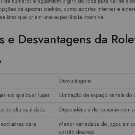
 de números e aguardam o giro da roda para ver se a sor
opções de apostas padrão, como apostas internas e extern
ealistas que criam uma experiência imersiva.
s e Desvantagens da Role
a
Desvantagens
gar em qualquer lugar
Limitação de espaço na tela do d
s de alta qualidade
Dependência de conexão com a 
exclusivas para
Menor variedade de jogos em 
versão desktop