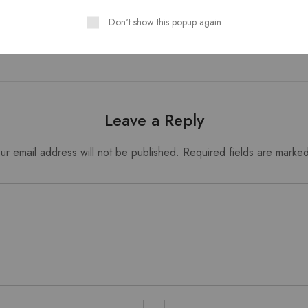
spēlēt Latvijā
C
Don't show this popup again
Leave a Reply
ur email address will not be published.
Required fields are marke