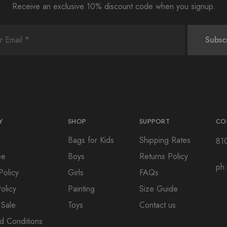
Receive an exclusive 10% discount code when you signup.
Y
SHOP
SUPPORT
CO
s
Bags for Kids
Shipping Rates
81
ee
Boys
Returns Policy
ph
Policy
Girls
FAQs
olicy
Painting
Size Guide
 Sale
Toys
Contact us
d Conditions