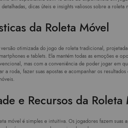
detalhadas, dicas úteis e insights valiosos sobre a roleta 
sticas da Roleta Móvel
 versão otimizada do jogo de roleta tradicional, projetad
martphones e tablets. Ela mantém todas as emoções e op
nvencional, mas com a conveniência de poder jogar em qu
r a roda, fazer suas apostas e acompanhar os resultados 
móveis.
ade e Recursos da Roleta
leta móvel é simples e intuitiva. Os jogadores fazem suas