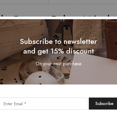
a Casa na Roleta Móvel
roleta móvel varia de acordo com o tipo de aposta feit
Subscribe to newsletter
adamente 2,7% nas apostas da roleta europeia e de 5,26
and get 15% discount
 jogadores devem estar cientes dessas margens para toma
uas apostas.
On your next purchase
Related Posts
Kā pieteikties Billybets Casino un sākt