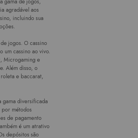
la gama de jogos,
ia agradável aos
sino, incluindo sua
oções.
 de jogos. O cassino
o um cassino ao vivo.
t, Microgaming e
e. Além disso, o
roleta e baccarat,
 gama diversificada
r por métodos
ções de pagamento
 também é um atrativo
Os depósitos são