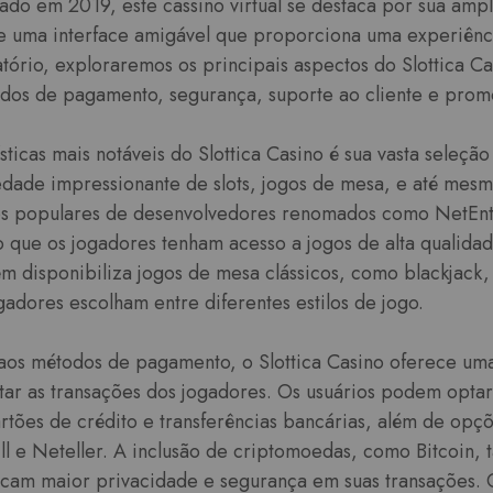
çado em 2019, este cassino virtual se destaca por sua amp
e uma interface amigável que proporciona uma experiênc
tório, exploraremos os principais aspectos do Slottica Ca
odos de pagamento, segurança, suporte ao cliente e prom
ticas mais notáveis do Slottica Casino é sua vasta seleção
dade impressionante de slots, jogos de mesa, e até mesm
ulos populares de desenvolvedores renomados como NetEn
o que os jogadores tenham acesso a jogos de alta qualidad
m disponibiliza jogos de mesa clássicos, como blackjack, 
adores escolham entre diferentes estilos de jogo.
aos métodos de pagamento, o Slottica Casino oferece uma
itar as transações dos jogadores. Os usuários podem opta
artões de crédito e transferências bancárias, além de op
ill e Neteller. A inclusão de criptomoedas, como Bitcoin,
cam maior privacidade e segurança em suas transações. 