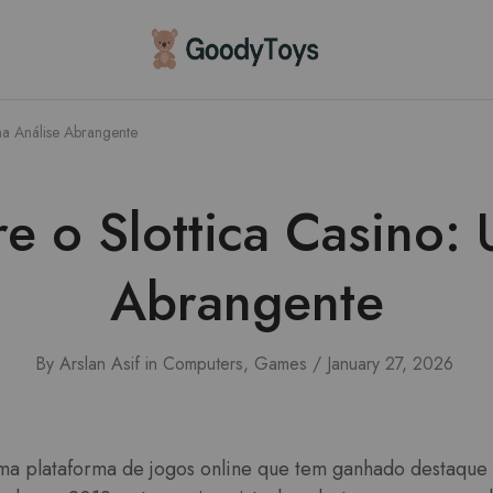
Children
Toys
Shop
ma Análise Abrangente
e o Slottica Casino:
Abrangente
By
Arslan Asif
in
Computers, Games
January 27, 2026
uma plataforma de jogos online que tem ganhado destaqu