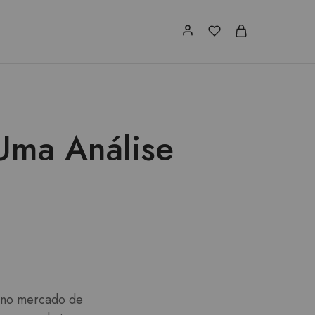
 Uma Análise
e no mercado de