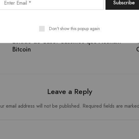
Related Posts
Don't show this popup again
Estudo de Caso: Cassinos que Aceitam
Bitcoin
Leave a Reply
ur email address will not be published.
Required fields are marke