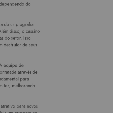
, dependendo do
ia de criptografia
lém disso, o cassino
s do setor. Isso
 desfrutar de seus
 A equipe de
ontatada através de
fundamental para
m ter, melhorando
atrativo para novos