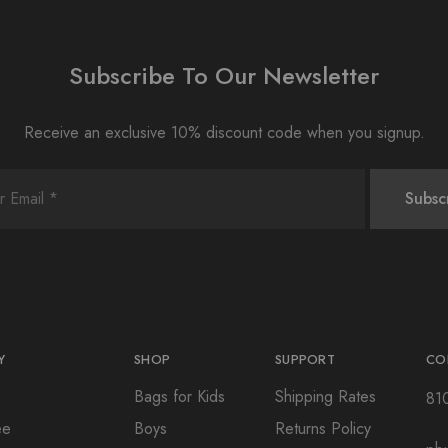
Subscribe To Our Newsletter
Receive an exclusive 10% discount code when you signup.
Y
SHOP
SUPPORT
CO
s
Bags for Kids
Shipping Rates
81
ee
Boys
Returns Policy