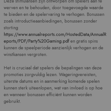
Deze stimulansen zijn ontworpen om spelers aan te
werven en te behouden, door toegevoegde waarde
te bieden en de spelervaring te verhogen. Bonussen
zoals introductieaanbiedingen, bonussen zonder
storting
https://www.annualreports.com/HostedData/AnnualR
eports/PDF/Party%20Gaming.pdf
en gratis spins
kunnen de speelperiode aanzienlijk verhogen en de
winstkansen vergroten.
Het is cruciaal dat spelers de bepalingen van deze
promoties zorgvuldig lezen. Wageringvereisten,
uiterste datums en in aanmerking komende spelen
kunnen sterk uiteenlopen, wat van invloed is op hoe
en wanneer bonussen efficiënt kunnen worden
gebruikt.