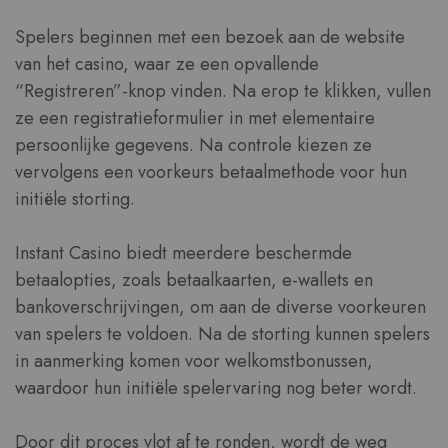
Spelers beginnen met een bezoek aan de website
van het casino, waar ze een opvallende
“Registreren”-knop vinden. Na erop te klikken, vullen
ze een registratieformulier in met elementaire
persoonlijke gegevens. Na controle kiezen ze
vervolgens een voorkeurs betaalmethode voor hun
initiële storting.
Instant Casino biedt meerdere beschermde
betaalopties, zoals betaalkaarten, e-wallets en
bankoverschrijvingen, om aan de diverse voorkeuren
van spelers te voldoen. Na de storting kunnen spelers
in aanmerking komen voor welkomstbonussen,
waardoor hun initiële spelervaring nog beter wordt.
Door dit proces vlot af te ronden, wordt de weg