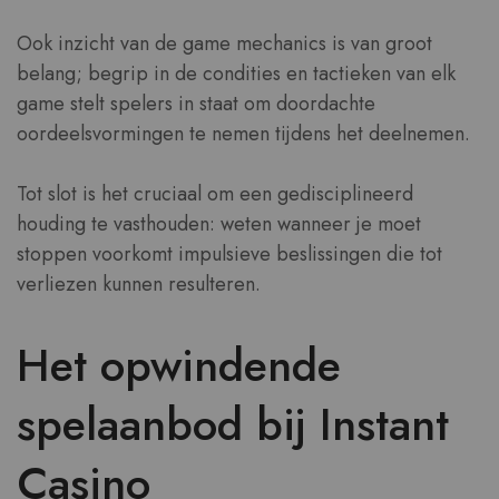
Ook inzicht van de game mechanics is van groot
belang; begrip in de condities en tactieken van elk
game stelt spelers in staat om doordachte
oordeelsvormingen te nemen tijdens het deelnemen.
Tot slot is het cruciaal om een gedisciplineerd
houding te vasthouden: weten wanneer je moet
stoppen voorkomt impulsieve beslissingen die tot
verliezen kunnen resulteren.
Het opwindende
spelaanbod bij Instant
Casino