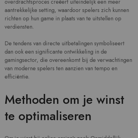
overdrachtsproces creëert uiteindelijk een meer
aantrekkelijke setting, waardoor spelers zich kunnen
richten op hun game in plaats van te uitstellen op
verdiensten.
De tendens van directe uitbetalingen symboliseert
dan ook een significante ontwikkeling in de
gamingsector, die overeenkomt bij de verwachtingen
van moderne spelers ten aanzien van tempo en
efficiëntie.
Methoden om je winst
te optimaliseren