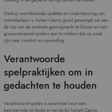
Dankzij voortdurende updates en ondersteuning van
ontwikkelaars is Instant Casino goed gevestigd om aan
de top van de mobiele gamingmarkt te blijven en een
groeiend aantal spelers aan te trekken die op zoek
zijn naar comfort en opwinding.
Verantwoorde
spelpraktijken om in
gedachten te houden
Verantwoord spelen is essentieel voor een
beschermde en leuke ervaring bij Instant Casino.