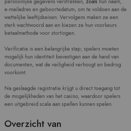
persoonlijke gegevens verstrekken,
zoals
hun naam,
e-mailadres en geboortedatum, om te voldoen aan de
wettelijke leeftijdseisen. Vervolgens maken ze een
sterk wachtwoord aan en kiezen ze hun voorkeurs
betaalmethode voor stortingen.
Verificatie is een belangrijke stap; spelers moeten
mogelijk hun identiteit bevestigen aan de hand van
documenten, wat de veiligheid verhoogt en bedrog
voorkomt.
Na geslaagde registratie krijgt u direct toegang tot
de mogelijkheden van het casino, waardoor spelers
een uitgebreid scala aan spellen kunnen spelen.
Overzicht van