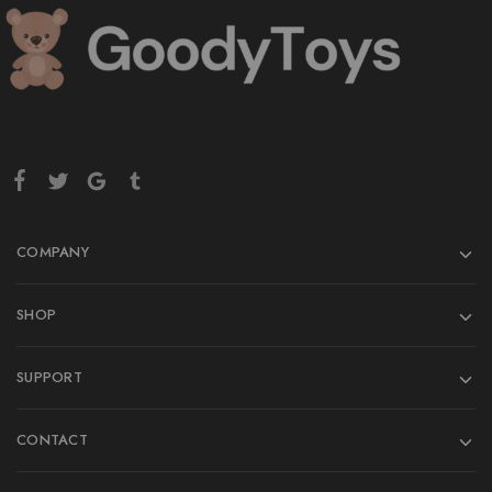
COMPANY
SHOP
SUPPORT
CONTACT