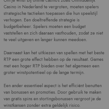
Om je winst bij online casino’s zoals Onmiddellijk
Casino in Nederland te vergroten, moeten spelers
strategische tactieken toepassen die hun speelstijl
verhogen. Een doeltreffende strategie is
budgetbeheer. Spelers moeten een budget
vaststellen en zich daaraan vasthouden, zodat ze niet
te veel uitgeven en langer kunnen meedoen.
Daarnaast kan het uitkiezen van spellen met het beste
RTP een grote effect hebben op de resultaat. Games
met een hoger RTP bieden over het algemeen een
groter winstpotentieel op de lange termijn.
Een ander essentieel aspect is het efficiënt benutten
van bonussen en promoties. Door gebruik te maken
van gratis spins en stortingsbonussen vergroot je de
winstkansen zonder extra geldelijk risico.