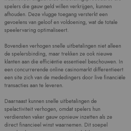
spelers die gauw geld willen verkrijgen, kunnen
afhouden. Deze vlugge toegang versterkt een
gevoelens van geloof en voldoening, wat de totale
speelervaring optimaliseert.
Bovendien verhogen snelle uitbetalingen niet alleen
de spelersbinding, maar trekken ze ook nieuwe
klanten aan die efficiëntie essentieel beschouwen. In
een concurrerende online casinomarkt differentieert
een site zich van de mededingers door live financiële
transacties aan te leveren.
Daarnaast kunnen snelle uitbetalingen de
spelactiviteit verhogen, omdat spelers hun
verdiensten vaker gauw opnieuw inzetten als ze
direct financieel winst waarnemen. Dit soepel