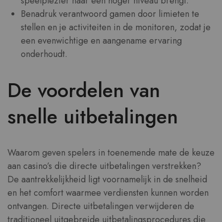
speelplezier naar een hoger niveau brengt.
Benadruk verantwoord gamen door limieten te
stellen en je activiteiten in de monitoren, zodat je
een evenwichtige en aangename ervaring
onderhoudt.
De voordelen van
snelle uitbetalingen
Waarom geven spelers in toenemende mate de keuze
aan casino’s die directe uitbetalingen verstrekken?
De aantrekkelijkheid ligt voornamelijk in de snelheid
en het comfort waarmee verdiensten kunnen worden
ontvangen. Directe uitbetalingen verwijderen de
traditioneel uitgebreide uitbetalingsprocedures die