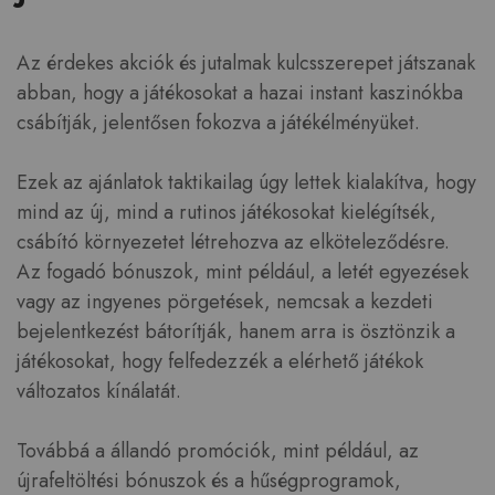
Az érdekes akciók és jutalmak kulcsszerepet játszanak
abban, hogy a játékosokat a hazai instant kaszinókba
csábítják, jelentősen fokozva a játékélményüket.
Ezek az ajánlatok taktikailag úgy lettek kialakítva, hogy
mind az új, mind a rutinos játékosokat kielégítsék,
csábító környezetet létrehozva az elköteleződésre.
Az fogadó bónuszok, mint például, a letét egyezések
vagy az ingyenes pörgetések, nemcsak a kezdeti
bejelentkezést bátorítják, hanem arra is ösztönzik a
játékosokat, hogy felfedezzék a elérhető játékok
változatos kínálatát.
Továbbá a állandó promóciók, mint például, az
újrafeltöltési bónuszok és a hűségprogramok,