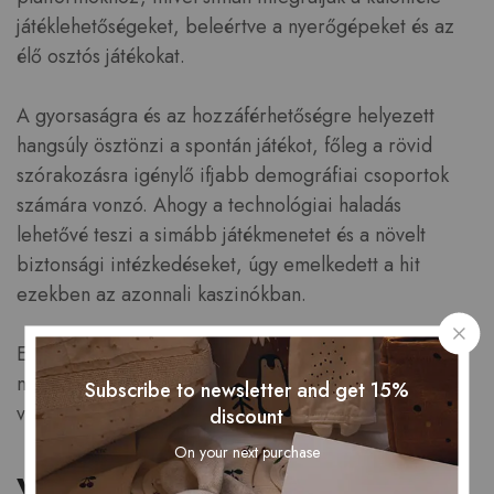
játéklehetőségeket, beleértve a nyerőgépeket és az
élő osztós játékokat.
A gyorsaságra és az hozzáférhetőségre helyezett
hangsúly ösztönzi a spontán játékot, főleg a rövid
szórakozásra igénylő ifjabb demográfiai csoportok
számára vonzó. Ahogy a technológiai haladás
lehetővé teszi a simább játékmenetet és a növelt
biztonsági intézkedéseket, úgy emelkedett a hit
ezekben az azonnali kaszinókban.
Ennek eredményeként komoly vetélytársakká válnak a
magyar játékpiacon, újraértelmezve a játékosok
Subscribe to newsletter and get 15%
várakozásait és előnyben részesítéseit.
discount
On your next purchase
Valódi játékosok