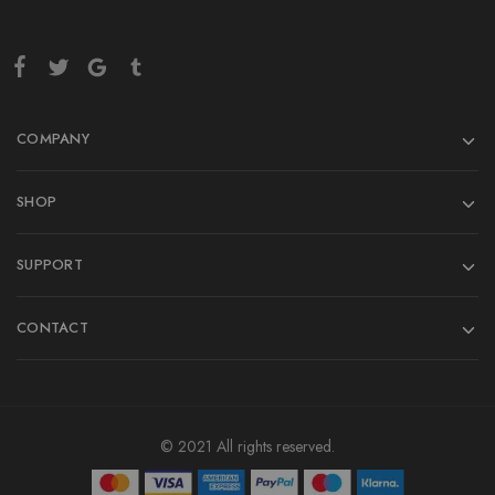
COMPANY
SHOP
SUPPORT
CONTACT
© 2021 All rights reserved.