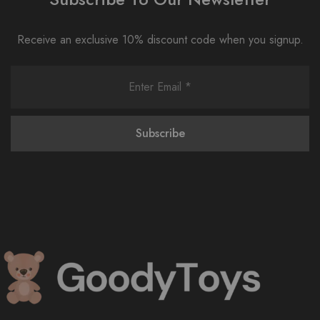
Receive an exclusive 10% discount code when you signup.