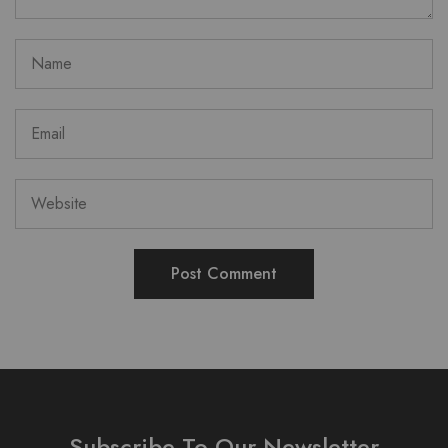
Subscribe To Our Newsletter