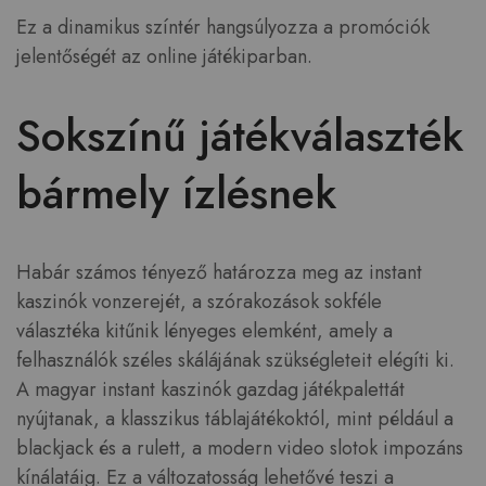
Ez a dinamikus színtér hangsúlyozza a promóciók
jelentőségét az online játékiparban.
Sokszínű játékválaszték
bármely ízlésnek
Habár számos tényező határozza meg az instant
kaszinók vonzerejét, a szórakozások sokféle
választéka kitűnik lényeges elemként, amely a
felhasználók széles skálájának szükségleteit elégíti ki.
A magyar instant kaszinók gazdag játékpalettát
nyújtanak, a klasszikus táblajátékoktól, mint például a
blackjack és a rulett, a modern video slotok impozáns
kínálatáig. Ez a változatosság lehetővé teszi a