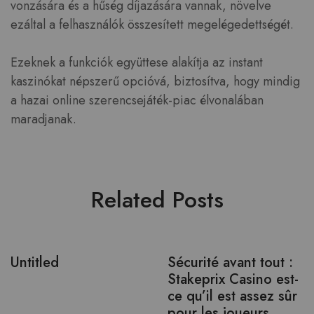
vonzására és a hűség díjazására vannak, növelve
ezáltal a felhasználók összesített megelégedettségét.
Ezeknek a funkciók együttese alakítja az instant
kaszinókat népszerű opcióvá, biztosítva, hogy mindig
a hazai online szerencsejáték-piac élvonalában
maradjanak.
Related Posts
Untitled
Sécurité avant tout :
Stakeprix Casino est-
ce qu’il est assez sûr
pour les joueurs