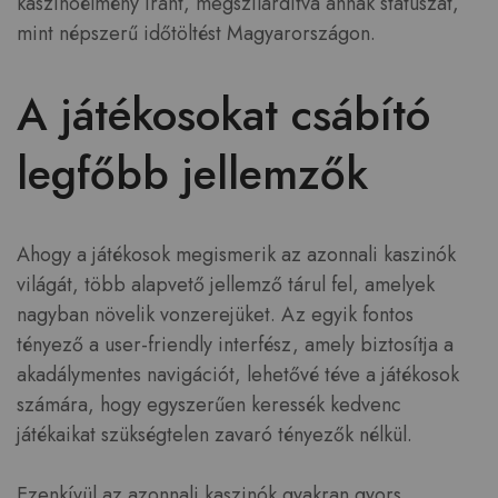
kaszinóélmény iránt, megszilárdítva annak státuszát,
mint népszerű időtöltést Magyarországon.
A játékosokat csábító
legfőbb jellemzők
Ahogy a játékosok megismerik az azonnali kaszinók
világát, több alapvető jellemző tárul fel, amelyek
nagyban növelik vonzerejüket. Az egyik fontos
tényező a user-friendly interfész, amely biztosítja a
akadálymentes navigációt, lehetővé téve a játékosok
számára, hogy egyszerűen keressék kedvenc
játékaikat szükségtelen zavaró tényezők nélkül.
Ezenkívül az azonnali kaszinók gyakran gyors