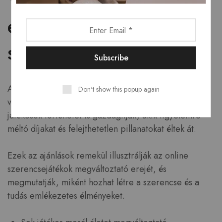
élményei és
sikerélményei
A hazai instant kaszinók pezsgő világát nemcsak a
Don't show this popup again
vonzó akciók és bónuszok formálják, hanem a
játékosok történetei is gazdagítják, akik figyelemre
méltó díjakat és felejthetetlen pillanatokat éltek át.
Ezek az ajánlások remekül illusztrálják az online
szerencsejátékok megváltoztató erejét, és
megmutatják, miként hozhat létre a szerencse és a
tudás emlékezetes élményeket.