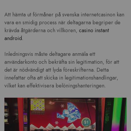
Att hämta ut förmåner på svenska internetcasinon kan
vara en smidig process när deltagarna begriper de
krävda åtgärderna och villkoren,
casino instant
android
.
Inledningsvis måste deltagare anmäla ett
användarkonto och bekräfta sin legitimation, för att
det är nödvändigt att lyda föreskrifterna. Detta
innefattar ofta att skicka in legitimationshandlingar,
vilket kan effektivisera belöningshanteringen.