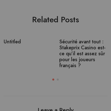
Related Posts
Untitled
Sécurité avant tout :
Stakeprix Casino est-
ce qu’il est assez sûr
pour les joueurs
français ?
Leave a Reply