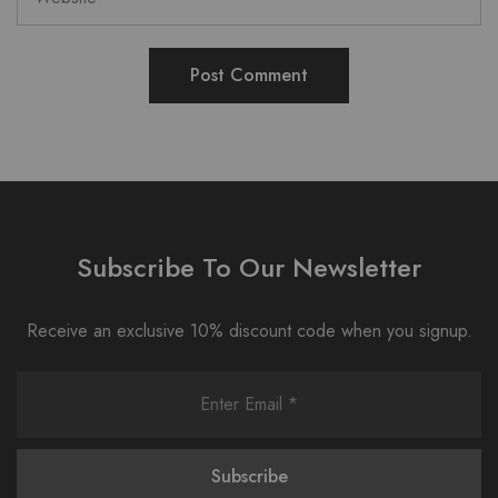
Subscribe To Our Newsletter
Receive an exclusive 10% discount code when you signup.