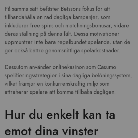
På samma sätt befäster Betssons fokus för att
tillhandahålla en rad dagliga kampanjer, som
inkluderar free spins och matchningsbonusar, vidare
deras ställning på denna fält. Dessa motivationer
uppmuntrar inte bara regelbundet spelande, utan de
ger också bättre genomsnittliga spelarkostnader.
Dessutom använder onlinekasinon som Casumo
spelifieringsstrategier i sina dagliga belöningssystem,
vilket främjar en konkurrenskraftig miljö som
attraherar spelare att komma tillbaka dagligen.
Hur du enkelt kan ta
emot dina vinster