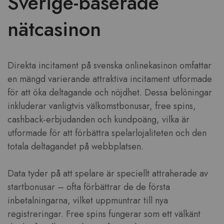
Sverige-baserade
nätcasinon
Direkta incitament på svenska onlinekasinon omfattar
en mängd varierande attraktiva incitament utformade
för att öka deltagande och nöjdhet. Dessa belöningar
inkluderar vanligtvis välkomstbonusar, free spins,
cashback-erbjudanden och kundpoäng, vilka är
utformade för att förbättra spelarlojaliteten och den
totala deltagandet på webbplatsen.
Data tyder på att spelare är speciellt attraherade av
startbonusar – ofta förbättrar de de första
inbetalningarna, vilket uppmuntrar till nya
registreringar. Free spins fungerar som ett välkänt