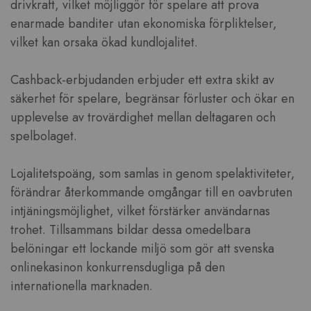
drivkraft, vilket möjliggör för spelare att prova
enarmade banditer utan ekonomiska förpliktelser,
vilket kan orsaka ökad kundlojalitet.
Cashback-erbjudanden erbjuder ett extra skikt av
säkerhet för spelare, begränsar förluster och ökar en
upplevelse av trovärdighet mellan deltagaren och
spelbolaget.
Lojalitetspoäng, som samlas in genom spelaktiviteter,
förändrar återkommande omgångar till en oavbruten
intjäningsmöjlighet, vilket förstärker användarnas
trohet. Tillsammans bildar dessa omedelbara
belöningar ett lockande miljö som gör att svenska
onlinekasinon konkurrensdugliga på den
internationella marknaden.