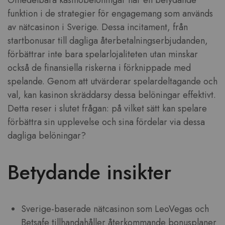
funktion i de strategier för engagemang som används
av nätcasinon i Sverige. Dessa incitament, från
startbonusar till dagliga återbetalningserbjudanden,
förbättrar inte bara spelarlojaliteten utan minskar
också de finansiella riskerna i förknippade med
spelande. Genom att utvärderar spelardeltagande och
val, kan kasinon skräddarsy dessa belöningar effektivt.
Detta reser i slutet frågan: på vilket sätt kan spelare
förbättra sin upplevelse och sina fördelar via dessa
dagliga belöningar?
Betydande insikter
Sverige-baserade nätcasinon som LeoVegas och
Betsafe tillhandahåller återkommande bonusplaner