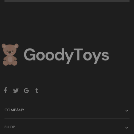
COMPANY
SHOP