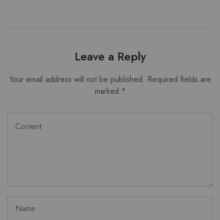
Leave a Reply
Your email address will not be published.
Required fields are
marked
*