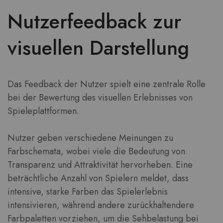
Nutzerfeedback zur
visuellen Darstellung
Das Feedback der Nutzer spielt eine zentrale Rolle
bei der Bewertung des visuellen Erlebnisses von
Spieleplattformen.
Nutzer geben verschiedene Meinungen zu
Farbschemata, wobei viele die Bedeutung von
Transparenz und Attraktivität hervorheben. Eine
beträchtliche Anzahl von Spielern meldet, dass
intensive, starke Farben das Spielerlebnis
intensivieren, während andere zurückhaltendere
Farbpaletten vorziehen, um die Sehbelastung bei