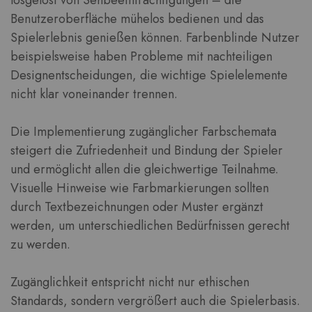
losgelöst von Sehbeeinträchtigungen – die
Benutzeroberfläche mühelos bedienen und das
Spielerlebnis genießen können. Farbenblinde Nutzer
beispielsweise haben Probleme mit nachteiligen
Designentscheidungen, die wichtige Spielelemente
nicht klar voneinander trennen.
Die Implementierung zugänglicher Farbschemata
steigert die Zufriedenheit und Bindung der Spieler
und ermöglicht allen die gleichwertige Teilnahme.
Visuelle Hinweise wie Farbmarkierungen sollten
durch Textbezeichnungen oder Muster ergänzt
werden, um unterschiedlichen Bedürfnissen gerecht
zu werden.
Zugänglichkeit entspricht nicht nur ethischen
Standards, sondern vergrößert auch die Spielerbasis.