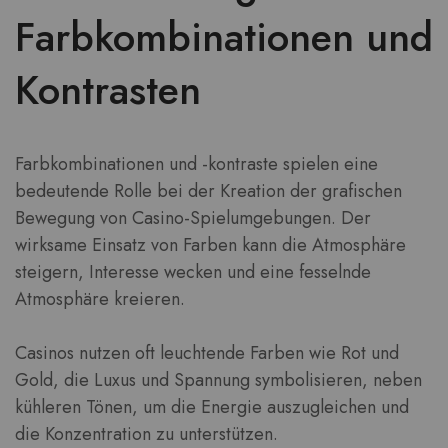
Farbkombinationen und
Kontrasten
Farbkombinationen und -kontraste spielen eine
bedeutende Rolle bei der Kreation der grafischen
Bewegung von Casino-Spielumgebungen. Der
wirksame Einsatz von Farben kann die Atmosphäre
steigern, Interesse wecken und eine fesselnde
Atmosphäre kreieren.
Casinos nutzen oft leuchtende Farben wie Rot und
Gold, die Luxus und Spannung symbolisieren, neben
kühleren Tönen, um die Energie auszugleichen und
die Konzentration zu unterstützen.