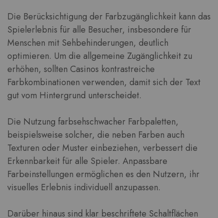
Die Berücksichtigung der Farbzugänglichkeit kann das
Spielerlebnis für alle Besucher, insbesondere für
Menschen mit Sehbehinderungen, deutlich
optimieren. Um die allgemeine Zugänglichkeit zu
erhöhen, sollten Casinos kontrastreiche
Farbkombinationen verwenden, damit sich der Text
gut vom Hintergrund unterscheidet.
Die Nutzung farbsehschwacher Farbpaletten,
beispielsweise solcher, die neben Farben auch
Texturen oder Muster einbeziehen, verbessert die
Erkennbarkeit für alle Spieler. Anpassbare
Farbeinstellungen ermöglichen es den Nutzern, ihr
visuelles Erlebnis individuell anzupassen.
Darüber hinaus sind klar beschriftete Schaltflächen