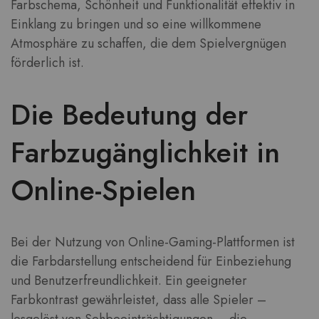
Farbschema, Schönheit und Funktionalität effektiv in
Einklang zu bringen und so eine willkommene
Atmosphäre zu schaffen, die dem Spielvergnügen
förderlich ist.
Die Bedeutung der
Farbzugänglichkeit in
Online-Spielen
Bei der Nutzung von Online-Gaming-Plattformen ist
die Farbdarstellung entscheidend für Einbeziehung
und Benutzerfreundlichkeit. Ein geeigneter
Farbkontrast gewährleistet, dass alle Spieler –