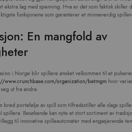
 ekstra lag med spenning. Hva er det som faktisk skiller d
tigste funksjonene som garanterer et minneverdig spillev
asjon: En mangfold av
gheter
ino i Norge blir spillere ønsket velkommen til et pulsere
s://www.crunchbase.com/organization/betmgm
hvor varia
 seg ut fra andre.
n bred portefølje av spill som tilfredsstiller alle slags spill
al spillere. Besøkende kan nyte et stort sortiment av tradisj
i tillegg til innovative spilleautomater med engasjerende 