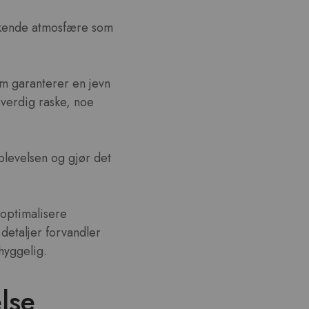
lukende atmosfære som
om garanterer en jevn
sverdig raske, noe
pplevelsen og gjør det
 optimalisere
 detaljer forvandler
hyggelig.
else