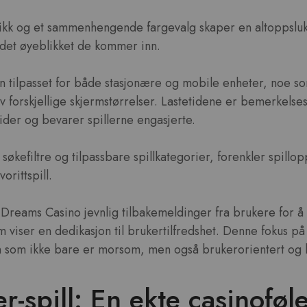
rafikk og et sammenhengende fargevalg skaper en altopps
a det øyeblikket de kommer inn.
men tilpasset for både stasjonære og mobile enheter, noe s
v forskjellige skjermstørrelser. Lastetidene er bemerkelse
ider og bevarer spillerne engasjerte.
søkefiltre og tilpassbare spillkategorier, forenkler spillo
orittspill.
y Dreams Casino jevnlig tilbakemeldinger fra brukere for å
m viser en dedikasjon til brukertilfredshet. Denne fokus på
 en som ikke bare er morsom, men også brukerorientert og 
er-spill: En ekte casinoføl