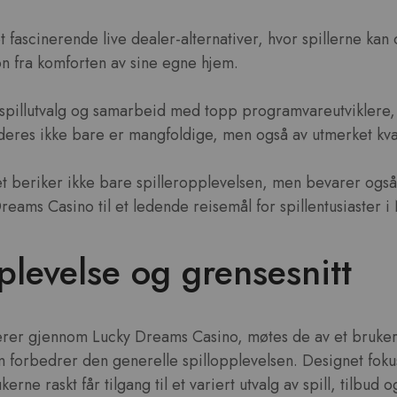
oet fascinerende live dealer-alternativer, hvor spillerne k
on fra komforten av sine egne hjem.
spillutvalg og samarbeid med topp programvareutviklere,
deres ikke bare er mangfoldige, men også av utmerket kval
et beriker ikke bare spilleropplevelsen, men bevarer også
eams Casino til et ledende reisemål for spillentusiaster i
levelse og grensesnitt
erer gjennom Lucky Dreams Casino, møtes de av et bruker
m forbedrer den generelle spillopplevelsen. Designet foku
kerne raskt får tilgang til et variert utvalg av spill, tilbud o