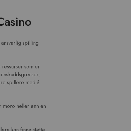
Casino
ansvarlig spilling
e ressurser som er
 innskuddsgrenser,
ere spillere med å
or moro heller enn en
llere kan finne støtte