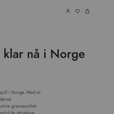
klar nå i Norge
spill i Norge. Med et
oderne
itive grensesnittet
rtid de attraktive