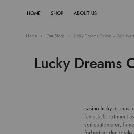
HOME
SHOP
ABOUT US
Home
Our Blogs
Lucky Dreams Casino – Opplevelse
Lucky Dreams C
casino lucky dreams
e
fantastisk sortiment a
spilleautomater, finn
forbedrer den totale 