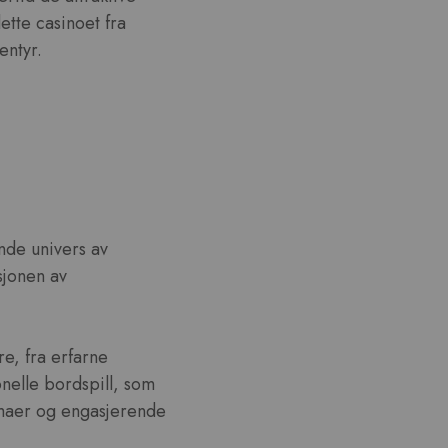
ette casinoet fra
entyr.
nde univers av
sjonen av
ere, fra erfarne
onelle bordspill, som
temaer og engasjerende