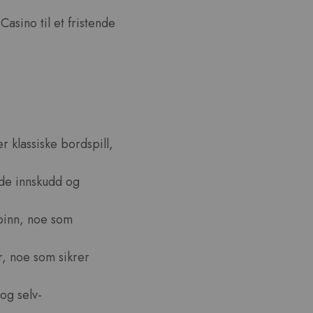
sino til et fristende
 klassiske bordspill,
ede innskudd og
spinn, noe som
r, noe som sikrer
og selv-