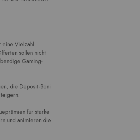
 eine Vielzahl
fferten sollen nicht
lebendige Gaming-
en, die Deposit-Boni
steigern.
ueprämien für starke
orn und animieren die