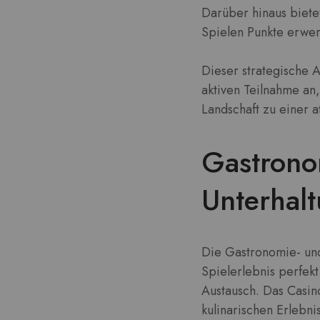
Darüber hinaus biete
Spielen Punkte erwer
Dieser strategische A
aktiven Teilnahme an
Landschaft zu einer a
Gastrono
Unterhal
Die Gastronomie- un
Spielerlebnis perfek
Austausch. Das Casin
kulinarischen Erlebn