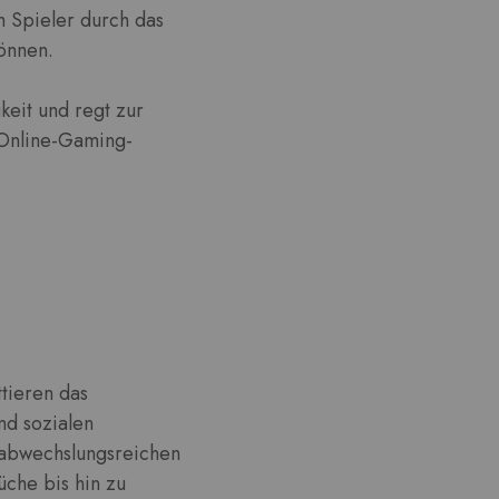
 Spieler durch das
önnen.
keit und regt zur
 Online-Gaming-
tieren das
nd sozialen
t abwechslungsreichen
üche bis hin zu