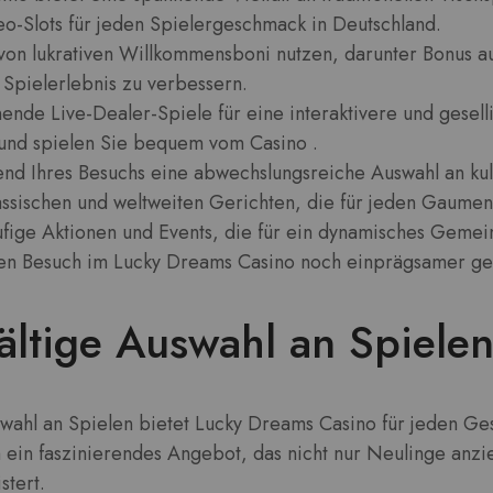
o-Slots für jeden Spielergeschmack in Deutschland.
von lukrativen Willkommensboni nutzen, darunter Bonus a
r Spielerlebnis zu verbessern.
ende Live-Dealer-Spiele für eine interaktivere und gesell
und spielen Sie bequem vom Casino .
nd Ihres Besuchs eine abwechslungsreiche Auswahl an kul
ssischen und weltweiten Gerichten, die für jeden Gaumen
fige Aktionen und Events, die für ein dynamisches Gemein
ren Besuch im Lucky Dreams Casino noch einprägsamer ges
fältige Auswahl an Spiele
swahl an Spielen bietet Lucky Dreams Casino für jeden G
h ein faszinierendes Angebot, das nicht nur Neulinge anzi
stert.