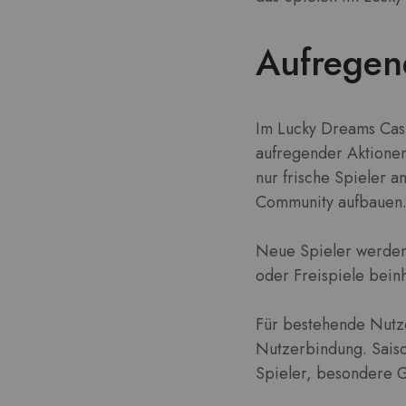
Aufregen
Im Lucky Dreams Casi
aufregender Aktionen 
nur frische Spieler 
Community aufbauen
Neue Spieler werden
oder Freispiele beinh
Für bestehende Nutz
Nutzerbindung. Saiso
Spieler, besondere G