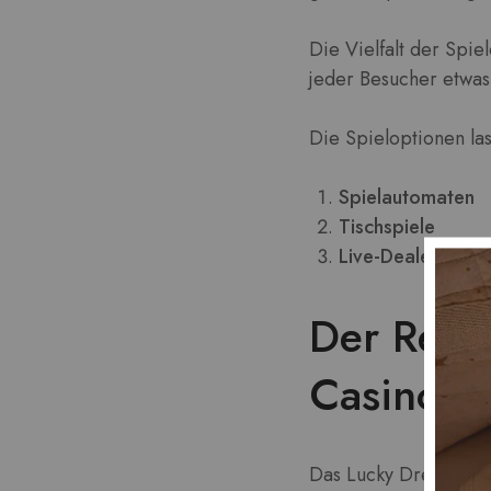
Die Vielfalt der Spie
jeder Besucher etwas
Die Spieloptionen las
Spielautomaten
Tischspiele
Live-Dealer-Spiel
Der Reiz
Casino
Das Lucky Dreams Ca