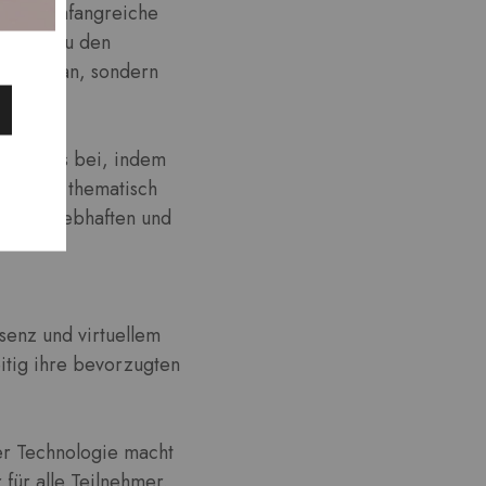
o eine umfangreiche
bis hin zu den
Spieler an, sondern
Erlebnis bei, indem
Mehrere thematisch
 einer lebhaften und
senz und virtuellem
eitig ihre bevorzugten
er Technologie macht
ür alle Teilnehmer.