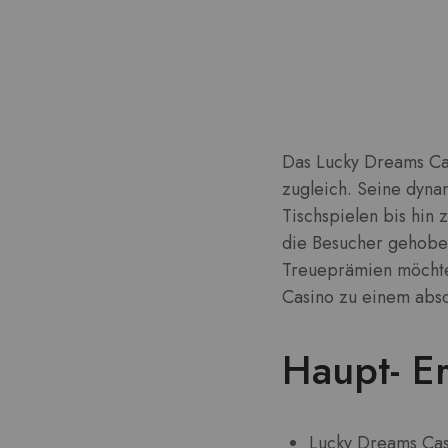
Das Lucky Dreams Casi
zugleich. Seine dynam
Tischspielen bis hin
die Besucher gehoben
Treueprämien möchte
Casino zu einem abs
Haupt- E
Lucky Dreams Casi