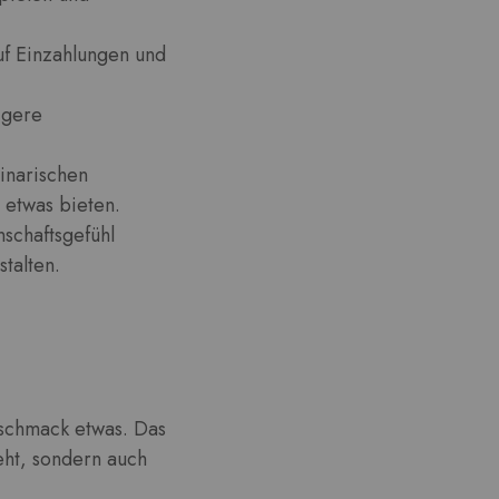
uf Einzahlungen und
igere
inarischen
 etwas bieten.
schaftsgefühl
talten.
n
eschmack etwas. Das
eht, sondern auch