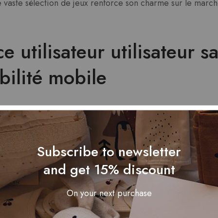
e vaste sélection de jeux renforce son charme sur le march
e utilisateur utilisateur s
bilité mobile
met en avant une expérience fluide grâce à une conceptio
nt aux utilisateurs de localiser aisément les jeux de hasard 
Subscribe to newsletter
l’application sur mobile renforce encore l’accessibilité, pe
ter d’une variété d’options de jeux en déplacement.
and get 15% discount
e chargement rapides participent à une expérience de jeu
On your next purchase
nir l’implication des joueurs.