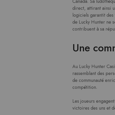
Canada. Sa ludothèqu
direct, attirant ains
logiciels garantit des
de Lucky Hunter ne se
contribuent à sa réput
Une comm
Au Lucky Hunter Casi
rassemblant des pers
de communauté enrich
compétition.
Les joueurs engagent 
victoires des uns et 