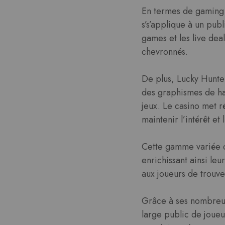
En termes de gaming 
s’s’applique à un publ
games et les live deal
chevronnés.
De plus, Lucky Hunte
des graphismes de hau
jeux. Le casino met r
maintenir l’intérêt e
Cette gamme variée de
enrichissant ainsi leu
aux joueurs de trouve
Grâce à ses nombreus
large public de joueur