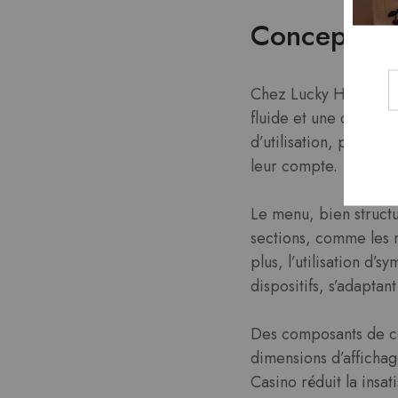
Conception 
Chez Lucky Hunter Cas
fluide et une compatib
d’utilisation, permett
leur compte.
Le menu, bien struct
sections, comme les m
plus, l’utilisation d’s
dispositifs, s’adaptan
Des composants de con
dimensions d’affichag
Casino réduit la insa