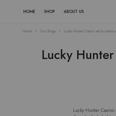
HOME
SHOP
ABOUT US
Home
Our Blogs
Lucky Hunter Casino est le casino
Lucky Hunter 
Lucky Hunter Casino s