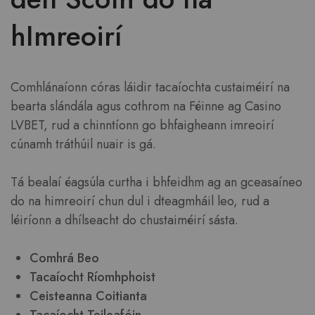
hImreoirí
Comhlánaíonn córas láidir tacaíochta custaiméirí na
bearta slándála agus cothrom na Féinne ag Casino
LVBET, rud a chinntíonn go bhfaigheann imreoirí
cúnamh tráthúil nuair is gá.
Tá bealaí éagsúla curtha i bhfeidhm ag an gceasaíneo
do na himreoirí chun dul i dteagmháil leo, rud a
léiríonn a dhílseacht do chustaiméirí sásta.
Comhrá Beo
Tacaíocht Ríomhphoist
Ceisteanna Coitianta
Tacaíocht Teileafóin