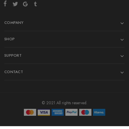
COMPANY
SHOP
SUPPORT
CONTACT
© 2021 All rights reserved.