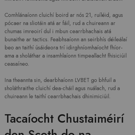
Comhlánaíonn cluichí boird ar nós 21, ruíléid, agus
pócaer na sliotáin atá ar fáil, rud a chuireann ar
chumas imreoirí dul i mbun cearrbhachais atá
bunaithe ar tactics. Feabhsaíonn an seirbhís déileálaí
beo an taithí úsáideora trí idirghníomhaíocht fhíor-
ama a sholáthar a insamhlaíonn timpeallacht fhisiciúil
ceasaíneo.
Ina theannta sin, dearbhaíonn LVBET go bhfuil a
sholáthraithe cluichí dea-cháil agus nuálach, rud a
chuireann le taithí cearrbhachais dhinimiciúil.
Tacaíocht Chustaiméirí
den Scoth do na