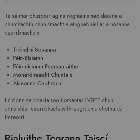
Tá sé mar chuspóir ag na roghanna seo daoine a
chumhachtú chun smacht a athghabháil ar a nósanna
cearrbhachais.
Tréimhsí Sosanna
Féin-Eisiamh
Féin-eisiamh Pearsantaithe
Monatóireacht Chuntais
Áiseanna Cabhrach
Léiríonn na bearta seo tiomantas LVBET chun
atmaisféar cearrbhachais fhreagrach a chothú dá
imreoirí.
Rialuithe Teorann Taiscí