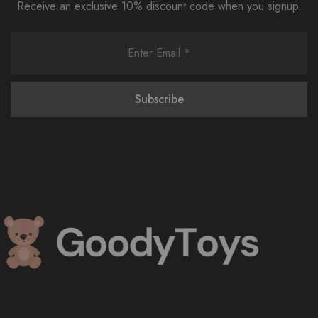
Receive an exclusive 10% discount code when you signup.