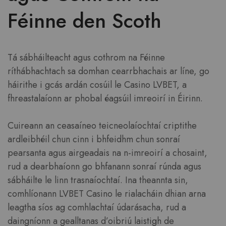
Féinne den Scoth
Tá sábháilteacht agus cothrom na Féinne
ríthábhachtach sa domhan cearrbhachais ar líne, go
háirithe i gcás ardán cosúil le Casino LVBET, a
fhreastalaíonn ar phobal éagsúil imreoirí in Éirinn.
Cuireann an ceasaíneo teicneolaíochtaí criptithe
ardleibhéil chun cinn i bhfeidhm chun sonraí
pearsanta agus airgeadais na n-imreoirí a chosaint,
rud a dearbhaíonn go bhfanann sonraí rúnda agus
sábháilte le linn trasnaíochtaí. Ina theannta sin,
comhlíonann LVBET Casino le rialacháin dhian arna
leagtha síos ag comhlachtaí údarásacha, rud a
daingníonn a gealltanas d’oibriú laistigh de