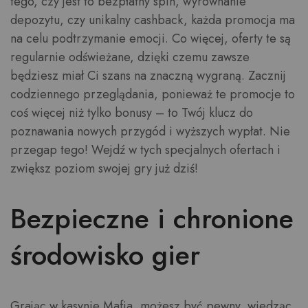
tego, czy jest to bezpłatny spin, wyrównanie
depozytu, czy unikalny cashback, każda promocja ma
na celu podtrzymanie emocji. Co więcej, oferty te są
regularnie odświeżane, dzięki czemu zawsze
będziesz miał Ci szans na znaczną wygraną. Zacznij
codziennego przeglądania, ponieważ te promocje to
coś więcej niż tylko bonusy – to Twój klucz do
poznawania nowych przygód i wyższych wypłat. Nie
przegap tego! Wejdź w tych specjalnych ofertach i
zwiększ poziom swojej gry już dziś!
Bezpieczne i chronione
środowisko gier
Grając w kasynie Mafia, możesz być pewny, wiedząc,