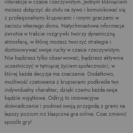
interakcja w czasie rzeczywistym. Jednym kliknięciem
możesz dołączyć do stołu na żywo i komunikować się
z profesjonalnymi krupierami i innymi graczami w
zaciszu własnego domu. Natychmiastowa informacja
zwrotna w trakcie rozgrywki tworzy dynamiczną
atmosferę, w której możesz tworzyć strategie i
dostosowywać swoje ruchy w czasie rzeczywistym.
Nie będziesz tylko obserwować; będziesz aktywnie
uczestniczyć w tętniącej życiem społeczności, w
której każda decyzja ma znaczenie. Dodatkowo,
możliwość czatowania z krupierami podkreśla ten
indywidualny charakter, dzięki czemu każda sesja
będzie wyjątkowa. Odkryj to innowacyjne
doświadczenie i podnieś swoją przygodę z grami na
lepszy poziom niż klasyczna gra online. Czas zmienić
sposób gry!