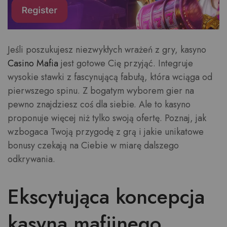
Jeśli poszukujesz niezwykłych wrażeń z gry, kasyno
Casino Mafia
jest gotowe Cię przyjąć. Integruje
wysokie stawki z fascynującą fabułą, która wciąga od
pierwszego spinu. Z bogatym wyborem gier na
pewno znajdziesz coś dla siebie. Ale to kasyno
proponuje więcej niż tylko swoją ofertę. Poznaj, jak
wzbogaca Twoją przygodę z grą i jakie unikatowe
bonusy czekają na Ciebie w miarę dalszego
odkrywania.
Ekscytująca koncepcja
kasyna mafijnego