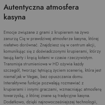
Autentyczna atmosfera
kasyna
Emocje związane z grami z krupierem na żywo
zanurzą Cię w prawdziwej atmosferze kasyna, której
niełatwo dorównać. Znajdziesz się w centrum akcji,
komunikując się z doświadczonymi krupierami, którzy
tasują karty i kręcą kołami w czasie rzeczywistym.
Transmisja strumieniowa w HD ożywia każdy
szczegół, tworząc tętniącą życiem scenerię, która jest
niemal jak w Vegas, bez opuszczania domu.
Interaktywne funkcje pozwalają rozmawiać z
krupierami i innymi graczami, wzmacniając atmosferę
towarzyską, z której znane są tradycyjne kasyna.
Dodatkowo, dzięki najnowocześniejszej technologii,