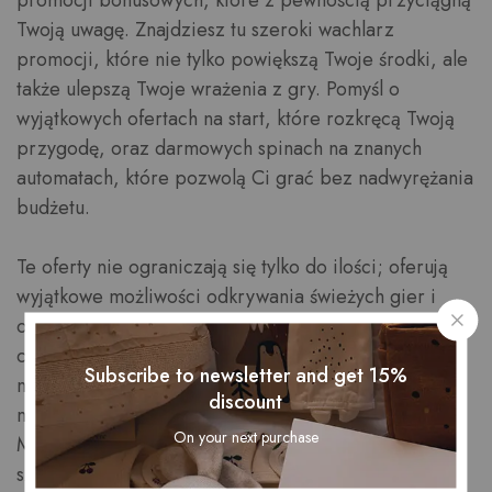
promocji bonusowych, które z pewnością przyciągną
Twoją uwagę. Znajdziesz tu szeroki wachlarz
promocji, które nie tylko powiększą Twoje środki, ale
także ulepszą Twoje wrażenia z gry. Pomyśl o
wyjątkowych ofertach na start, które rozkręcą Twoją
przygodę, oraz darmowych spinach na znanych
automatach, które pozwolą Ci grać bez nadwyrężania
budżetu.
Te oferty nie ograniczają się tylko do ilości; oferują
wyjątkowe możliwości odkrywania świeżych gier i
opcji. Niezależnie od tego, czy są to czasowe oferty,
czy okazje sezonowe, zawsze czeka na Ciebie coś
Subscribe to newsletter and get 15%
nowego. Korzystając z tych innowacyjnych bonusów,
discount
możesz w pełni wykorzystać każdą chwilę w kasynie
On your next purchase
Mafia. Przygotuj się na zanurzenie i pozwól, aby
szczęście Ci sprzyjało!