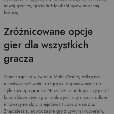
nowej granicy, gdzie każdy obrót opowiada inną
historię.
Zróżnicowane opcje
gier dla wszystkich
gracza
Zanurzając się w świecie Mafia Casino, odkryjesz
mnóstwo możliwości rozgrywki dopasowanych do
stylu każdego gracza. Niezależnie od tego, czy jesteś
fanem klasycznych gier stołowych, czy chcesz odkryć
innowacyjne sloty, znajdziesz tu coś dla siebie.
Znajdziesz tu nowoczesne gry z żywym krupierem,