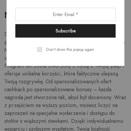
Nagrody lojalnościowe VIP
Dla tych, którzy szukają niezwykłych wrażeń z gry,
program lojalnościowy VIP Loyalty Rewards w kasynie
Don't show this popup again
Mafia oferuje unikalne promocje i bonusy, które
usatysfakcjonują najbardziej oddanych graczy.
Program ten został stworzony z myślą o Twojej pasji i
oferuje unikalne korzyści, które faktycznie ulepszą
Twoją rozgrywkę. Od spersonalizowanych ofert
cashback po spersonalizowane bonusy – każda
nagroda jest stworzona tak, abyś był doceniony. Wraz
z przejściem na wyższy poziom, możesz liczyć na
zaproszeń na specjalne wydarzenia i dostępu do
stołów z większymi stawkami. Dzięki indywidualnemu
wsparciu i szybszym wypłatom, Twoja lojalność