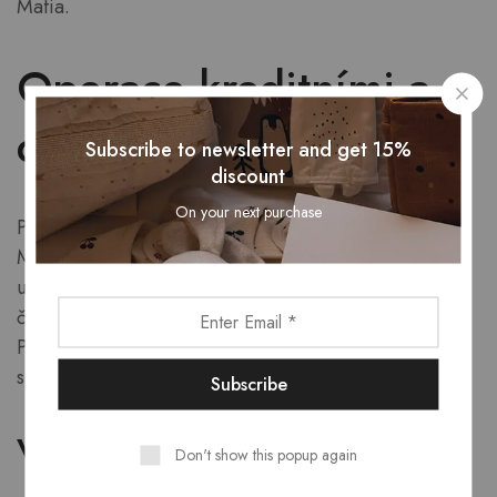
Mafia.
Operace kreditními a
debetní kartami
Subscribe to newsletter and get 15%
discount
On your next purchase
Při využívání kreditních a debetních karet v kasinech
Mafia v České republice zjistíte, že okamžité vklady
usnadňují začátek. Měli byste však také přemýšlet o
čas realizace výběrů, protože se mohou lišit.
Porozumění těchto aspektů vám může pomoci
snadněji spravovat váš hráčský zážitek.
Výhody rychlého vkladu
Don't show this popup again