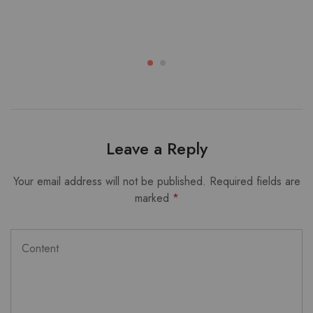
Leave a Reply
Your email address will not be published.
Required fields are
marked
*