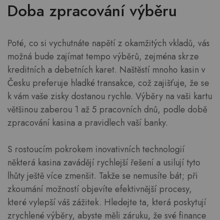
Doba zpracování výběru
Poté, co si vychutnáte napětí z okamžitých vkladů, vás
možná bude zajímat tempo výběrů, zejména skrze
kreditních a debetních karet. Naštěstí mnoho kasin v
Česku preferuje hladké transakce, což zajišťuje, že se
k vám vaše zisky dostanou rychle. Výběry na vaši kartu
většinou zaberou 1 až 5 pracovních dnů, podle době
zpracování kasina a pravidlech vaší banky.
S rostoucím pokrokem inovativních technologií
některá kasina zavádějí rychlejší řešení a usilují tyto
lhůty ještě více zmenšit. Takže se nemusíte bát; při
zkoumání možností objevíte efektivnější procesy,
které vylepší váš zážitek. Hledejte ta, která poskytují
zrychlené výběry, abyste měli záruku, že své finance