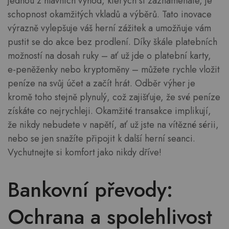
jednou z hlavních výhod, kterých si zaznamenáte, je
schopnost okamžitých vkladů a výběrů. Tato inovace
výrazně vylepšuje váš herní zážitek a umožňuje vám
pustit se do akce bez prodlení. Díky škále platebních
možností na dosah ruky – ať už jde o platební karty,
e-peněženky nebo kryptoměny – můžete rychle vložit
peníze na svůj účet a začít hrát. Odběr výher je
kromě toho stejně plynulý, což zajišťuje, že své peníze
získáte co nejrychleji. Okamžité transakce implikují,
že nikdy nebudete v napětí, ať už jste na vítězné sérii,
nebo se jen snažíte připojit k další herní seanci.
Vychutnejte si komfort jako nikdy dříve!
Bankovní převody:
Ochrana a spolehlivost