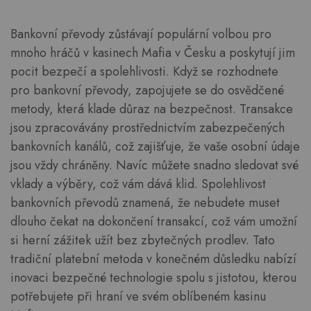
Bankovní převody zůstávají populární volbou pro
mnoho hráčů v kasinech Mafia v Česku a poskytují jim
pocit bezpečí a spolehlivosti. Když se rozhodnete
pro bankovní převody, zapojujete se do osvědčené
metody, která klade důraz na bezpečnost. Transakce
jsou zpracovávány prostřednictvím zabezpečených
bankovních kanálů, což zajišťuje, že vaše osobní údaje
jsou vždy chráněny. Navíc můžete snadno sledovat své
vklady a výběry, což vám dává klid. Spolehlivost
bankovních převodů znamená, že nebudete muset
dlouho čekat na dokončení transakcí, což vám umožní
si herní zážitek užít bez zbytečných prodlev. Tato
tradiční platební metoda v konečném důsledku nabízí
inovaci bezpečné technologie spolu s jistotou, kterou
potřebujete při hraní ve svém oblíbeném kasinu