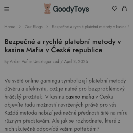
Children
Home
Our Blogs
Bezpečné a rychlé platební metody v kasina Ma
Toys
Shop
Bezpečné a rychlé platební metody v
kasina Mafia v České republice
By
Arslan Asif
in
Uncategorized
April 8, 2026
Ve světě online gamingu symbolizují platební metody
důvěru a efektivitu, což je nutné pro bezproblémový
hráčský prožitek. V kasinu
casino mafia
v Česku
objevíte řadu možností navržených právě pro vás.
Každá metoda nabízí jedinečné přednosti šité na míru
různým představám. Ale jak se rozhodnete, která z
nich skutečně odpovídá vašim potřebám?