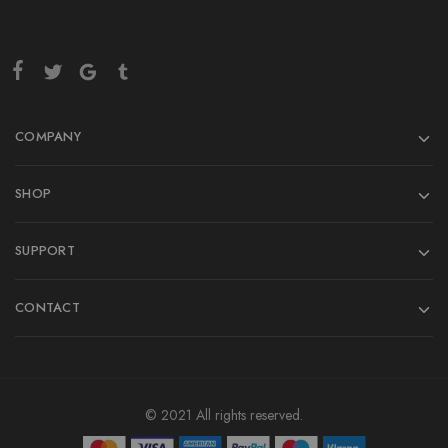
COMPANY
SHOP
SUPPORT
CONTACT
© 2021 All rights reserved.