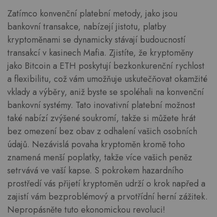
Zatímco konvenční platební metody, jako jsou
bankovní transakce, nabízejí jistotu, platby
kryptoměnami se dynamicky stávají budoucností
transakcí v kasinech Mafia. Zjistíte, že kryptoměny
jako Bitcoin a ETH poskytují bezkonkurenční rychlost
a flexibilitu, což vám umožňuje uskutečňovat okamžité
vklady a výběry, aniž byste se spoléhali na konvenční
bankovní systémy. Tato inovativní platební možnost
také nabízí zvýšené soukromí, takže si můžete hrát
bez omezení bez obav z odhalení vašich osobních
údajů. Nezávislá povaha kryptoměn kromě toho
znamená menší poplatky, takže více vašich peněz
setrvává ve vaší kapse. S pokrokem hazardního
prostředí vás přijetí kryptoměn udrží o krok napřed a
zajistí vám bezproblémový a prvotřídní herní zážitek.
Nepropásněte tuto ekonomickou revoluci!