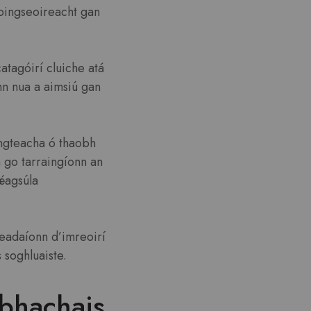
loingseoireacht gan
atagóirí cluiche atá
inn nua a aimsiú gan
ingteacha ó thaobh
 go tarraingíonn an
 éagsúla
cheadaíonn d’imreoirí
 soghluaiste.
rbhachais