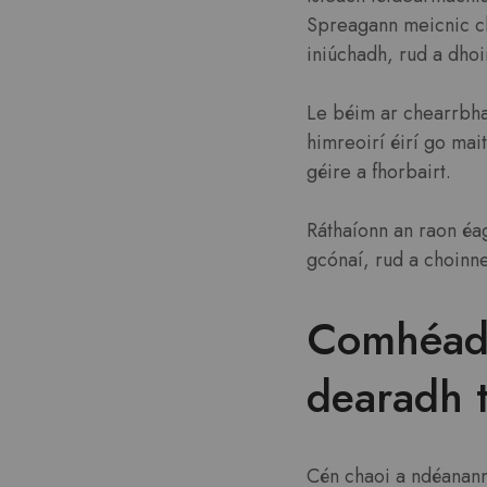
Spreagann meicnic cha
iniúchadh, rud a dhoi
Le béim ar chearrbhac
himreoirí éirí go mai
géire a fhorbairt.
Ráthaíonn an raon éa
gcónaí, rud a choinn
Comhéada
dearadh 
Cén chaoi a ndéanann