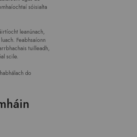
omhaíochtaí sóisialta
áirtíocht leanúnach,
g luach. Feabhsaíonn
rrbhachais tuilleadh,
l scile.
ghabhálach do
amháin