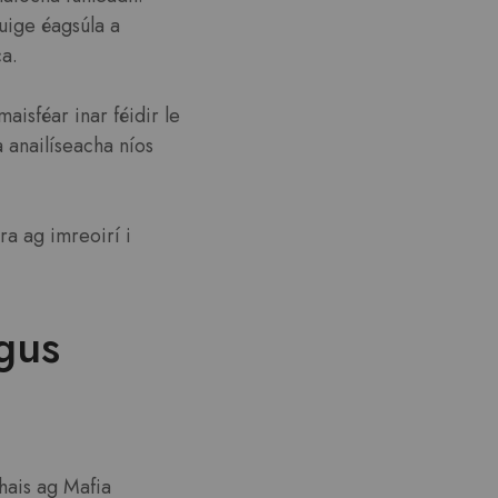
uige éagsúla a
ca.
isféar inar féidir le
a anailíseacha níos
a ag imreoirí i
gus
hais ag Mafia