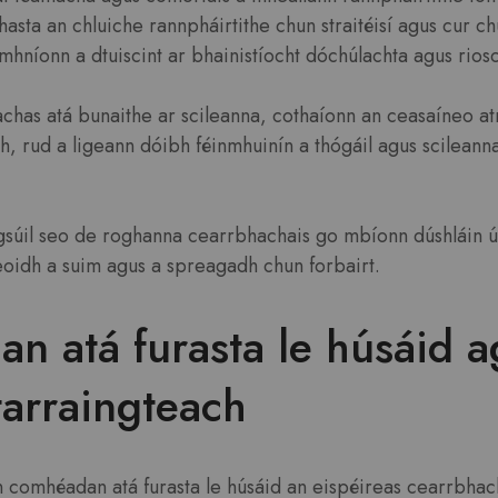
sta an chluiche rannpháirtithe chun straitéisí agus cur ch
mhníonn a dtuiscint ar bhainistíocht dóchúlachta agus rios
has atá bunaithe ar scileanna, cothaíonn an ceasaíneo atma
th, rud a ligeann dóibh féinmhuinín a thógáil agus scileann
gsúil seo de roghanna cearrbhachais go mbíonn dúshláin úr
eoidh a suim agus a spreagadh chun forbairt.
n atá furasta le húsáid a
tarraingteach
 comhéadan atá furasta le húsáid an eispéireas cearrbhac