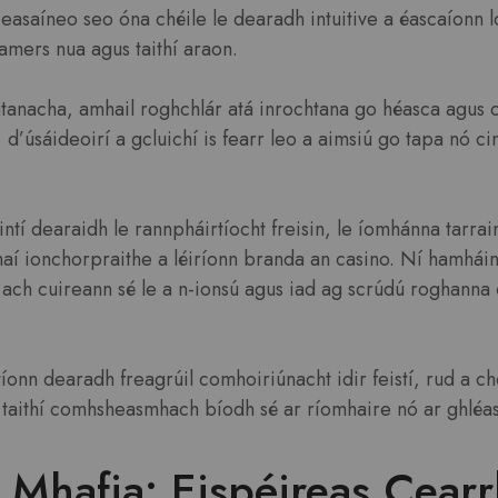
asaíneo seo óna chéile le dearadh intuitive a éascaíonn 
gamers nua agus taithí araon.
tanacha, amhail roghchlár atá inrochtana go héasca agus c
, d’úsáideoirí a gcluichí is fearr leo a aimsiú go tapa nó c
ntí dearaidh le rannpháirtíocht freisin, le íomhánna tarra
aí ionchorpraithe a léiríonn branda an casino. Ní hamháin
 ach cuireann sé le a n-ionsú agus iad ag scrúdú roghanna
ntíonn dearadh freagrúil comhoiriúnacht idir feistí, rud a 
 taithí comhsheasmhach bíodh sé ar ríomhaire nó ar ghléas
 Mhafia: Eispéireas Cear