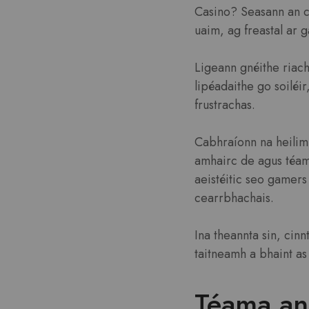
Casino? Seasann an ce
uaim, ag freastal ar 
Ligeann gnéithe riach
lipéadaithe go soiléir
frustrachas.
Cabhraíonn na heilimi
amhairc de agus téam
aeistéitic seo gamers
cearrbhachais.
Ina theannta sin, cin
taitneamh a bhaint as
Téama an