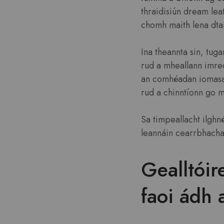
thraidisiún dream leat
chomh maith lena dtai
Ina theannta sin, tug
rud a mheallann imreo
an comhéadan iomasach
rud a chinntíonn go m
Sa timpeallacht ilgh
leannáin cearrbhachai
Gealltóir
faoi ádh 