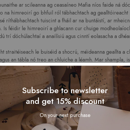
unaithe ar scileanna ag ceasaíneo Mafia níos faide ná dó
o na himreoirí go bhfuil ról tábhachtach ag gealltóireacht s
é ríthábhachtach tuiscint a fháil ar na buntáistí, ar mheic
. Is féidir le himreoirí a ghlacann cur chuige modheolaío
ú trí dóchúlachtaí a anailísiú agus cinntí eolasacha a dhé
ht straitéiseach le buiséid a shocrú, méideanna geallta a c
 agus an tábla nó treo an chluiche a léamh. Mar shampla, is 
h rioscaí a mhaolú, agus is féidir le rioscaí ríofa luach s
thu. Ligeann eolas ar chaolchúis an chluiche d’imreoirí tor
leananna a oiriúnú dá réir.
Subscribe to newsletter
and get 15% discount
hníonn gamers taithí an tábhacht a bhaineann le ham, ag ro
 chun geallta a mhéadú nó botúin a dhéanamh. Tríd is tríd
hí cearrbhachais, ag tabhairt cuireadh d’imreoirí a bheith 
On your next purchase
spleáchas go hiomlán ar an ádh, rud a chruthaíonn timpe