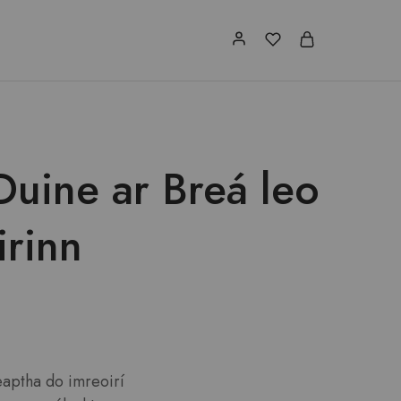
uine ar Breá leo
irinn
heaptha do imreoirí