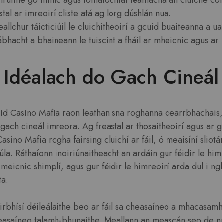
ruithe go minic agus iomaíochtaí téamacha an cluiche co
stal ar imreoirí cliste atá ag lorg dúshlán nua.
allchur táicticiúil le cluichitheoirí a gcuid buaiteanna a 
bhacht a bhaineann le tuiscint a fháil ar mheicnic agus ar 
 Idéalach do Gach Cineá
uid Casino Mafia raon leathan sna roghanna cearrbhachais
gach cineál imreora. Ag freastal ar thosaitheoirí agus ar ga
asino Mafia rogha fairsing cluichí ar fáil, ó meaisíní sliot
ciúla. Ráthaíonn inoiriúnaitheacht an ardáin gur féidir le hi
meicnic shimplí, agus gur féidir le himreoirí arda dul i ngle
ta.
seirbhísí déileálaithe beo ar fáil sa cheasaíneo a mhacasam
easaíneo talamh-bhunaithe. Meallann an meascán seo de n