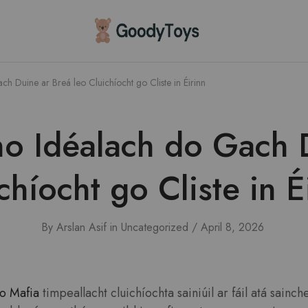
Children
Toys
Shop
h Duine ar Breá leo Cluichíocht go Cliste in Éirinn
no Idéalach do Gach D
chíocht go Cliste in É
By
Arslan Asif
in
Uncategorized
April 8, 2026
o Mafia
timpeallacht cluichíochta sainiúil ar fáil atá sainc