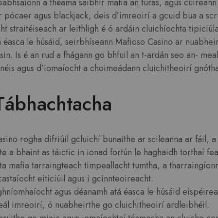
. Feabhsaíonn a théama saibhir mafia an turas, agus cuireann
ear pócaer agus blackjack, deis d’imreoirí a gcuid bua a sc
ht straitéiseach ar leithligh é ó ardáin cluichíochta tipiciúl
 éasca le húsáid, seirbhíseann Mafioso Casino ar nuabheir
isin. Is é an rud a fhágann go bhfuil an t-ardán seo an- mea
néis agus d’iomaíocht a choimeádann cluichitheoirí gnóth
Tábhachtacha
ino rogha difriúil gcluichí bunaithe ar scileanna ar fáil, 
te a bhaint as táictic in ionad fortún le haghaidh torthaí fe
a mafia tarraingteach timpeallacht tumtha, a tharraingíonn
castaíocht eiticiúil agus i gcinnteoireacht.
hníomhaíocht agus déanamh atá éasca le húsáid eispéirea
ál imreoirí, ó nuabheirthe go cluichitheoirí ardleibhéil.