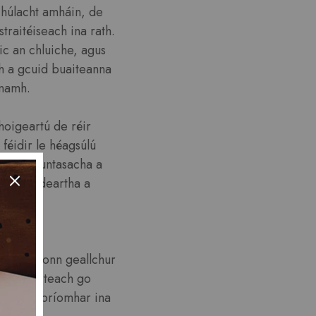
chúlacht amháin, de
traitéiseach ina rath.
nic an chluiche, agus
ch a gcuid buaiteanna
anamh.
hoigeartú de réir
féidir le héagsúlú
aothair suntasacha a
thaí féideartha a
ghnú na
, athraíonn geallchur
rannpháirteach go
allacht bríomhar ina