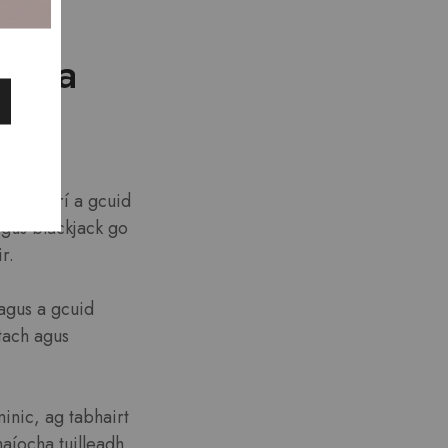
lán a
’imreoirí a gcuid
 agus blackjack go
r.
 agus a gcuid
tach agus
minic, ag tabhairt
aíocha tuilleadh.