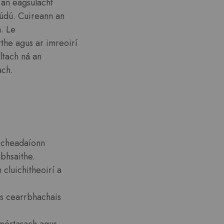
 an eagsúlacht
rúdú. Cuireann an
a. Le
the agus ar imreoirí
lltach ná an
ach.
a cheadaíonn
abhsaithe.
 cluichitheoirí a
s cearrbhachais