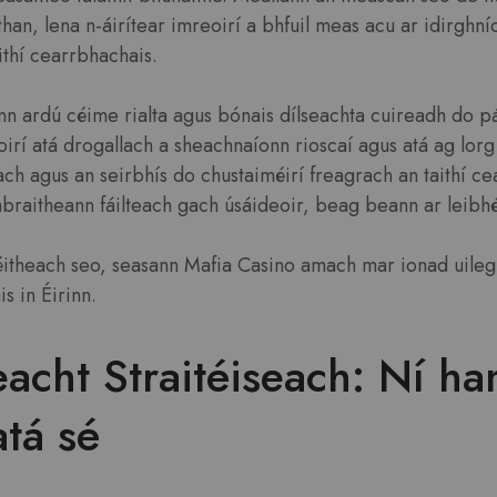
han, lena n-áirítear imreoirí a bhfuil meas acu ar idirghní
thí cearrbhachais.
ann ardú céime rialta agus bónais dílseachta cuireadh do p
irí atá drogallach a sheachnaíonn rioscaí agus atá ag lor
 agus an seirbhís do chustaiméirí freagrach an taithí cea
braitheann fáilteach gach úsáideoir, beag beann ar leibhéa
néitheach seo, seasann Mafia Casino amach mar ionad uile
s in Éirinn.
eacht Straitéiseach: Ní h
atá sé