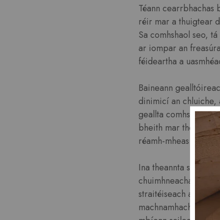
Téann cearrbhachas b
réir mar a thuigtear d
Sa comhshaol seo, tá s
ar iompar an freasúra
féideartha a uasmhéad
Baineann gealltóireac
dinimicí an chluiche,
geallta comhsheasmhac
bheith mar thoradh or
réamh-mheas agus a p
Ina theannta sin, ait
chuimhneacháin cearta
straitéiseach an tait
machnamhach seachas 