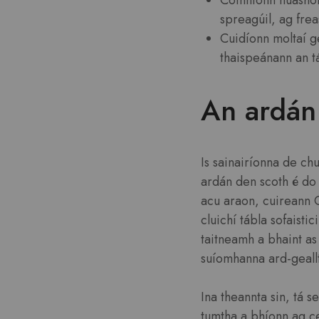
Coinníonn nuashon
spreagúil, ag frea
Cuidíonn moltaí ge
thaispeánann an tá
An ardán
Is sainairíonna de ch
ardán den scoth é do 
acu araon, cuireann C
cluichí tábla sofaisti
taitneamh a bhaint as 
suíomhanna ard-geall
Ina theannta sin, tá 
tumtha a bhíonn ag c