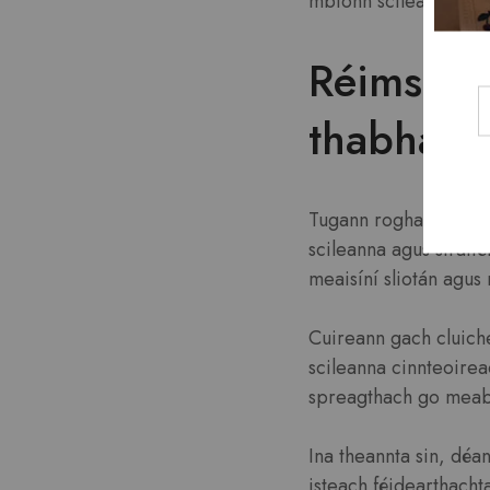
mbíonn scileanna agus 
Réimse L
thabhairt
Tugann rogha éagsúil 
scileanna agus straité
meaisíní sliotán agus
Cuireann gach cluiche 
scileanna cinnteoirea
spreagthach go meab
Ina theannta sin, déa
isteach féidearthacht