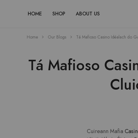
HOME
SHOP
ABOUT US
Home
Our Blogs
Tá Mafioso Casino Idéalach do Gac
Tá Mafioso Casi
Clui
Cuireann Mafia
Casin