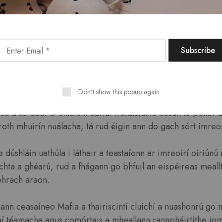
straitéis ag fás.
eathan Cluichí chun Dúsh
 do do Scileanna
Don't show this popup again
cluichí laistigh de cheasaíneo Mafia deiseanna iomadúla d
ise a scrúdú. Ó chluichí cártaí traidisiúnta cosúil le poker
 roth mhuirín nuálacha, tá rud éigin ann do gach sórt imreoi
dúshláin uathúla i láthair a teastaíonn ar imreoirí oiriúnú
chta a ghéarú, rud a fhágann go bhfuil an eispéireas meall
hrach araon.
nann ceasaíneo Mafia a thairiscintí cluichí a nuashonrú go 
aí téamacha agus comórtais a mheallann rannpháirtithe iom