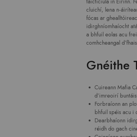
táicticiúla in Éirinn
cluichí, lena n-áirít
fócas ar ghealltóireac
idirghníomhaíocht atá
a bhfuil eolas acu fre
comhcheangal d’fhais
Gnéithe 
Cuireann Mafia Cas
d’imreoirí buntáis
Forbraíonn an plot
bhfuil spéis acu i 
Dearbhaíonn idirg
réidh do gach cine