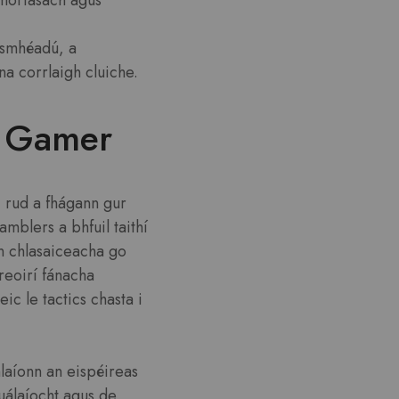
mórtasach agus
uasmhéadú, a
na corrlaigh cluiche.
l Gamer
, rud a fhágann gur
mblers a bhfuil taithí
án chlasaiceacha go
mreoirí fánacha
ic le tactics chasta i
hlaíonn an eispéireas
uálaíocht agus de