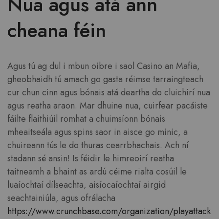
Nua agus atá ann
cheana féin
Agus tú ag dul i mbun oibre i saol Casino an Mafia,
gheobhaidh tú amach go gasta réimse tarraingteach
cur chun cinn agus bónais atá deartha do cluichirí nua
agus reatha araon. Mar dhuine nua, cuirfear pacáiste
fáilte flaithiúil romhat a chuimsíonn bónais
mheaitseála agus spins saor in aisce go minic, a
chuireann tús le do thuras cearrbhachais. Ach ní
stadann sé ansin! Is féidir le himreoirí reatha
taitneamh a bhaint as ardú céime rialta cosúil le
luaíochtaí dílseachta, aisíocaíochtaí airgid
seachtainiúla, agus ofrálacha
https://www.crunchbase.com/organization/playattack