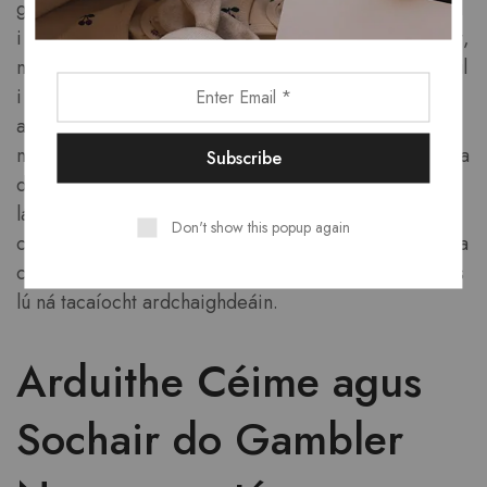
go bhfaighidh tú tacaíocht láithreach. Is féidir leat dul
i dteagmháil leo trí comhrá beo, seoladh ríomhphoist,
nó teileafón, rud a déanann go bhfuil sé éasca duit dul
i dteagmháil ar an modh is oiriúnaí a oireann duit. Tá
an fhoireann deas, oilte, agus toilteanach le dul i
ngleic le aon fhadhb, ag ráthaíocht nach bhfaighidh sa
dorchadas thú ag am ar bith. Le hamanna freagartha
láithreach agus tiomantas dáiríre do do sásamh,
Don't show this popup again
cruthaíonn cúram custaiméirí Mafia Casino do eachtra
cearrbhachais gan uaim. Ní thuilleann tú aon rud níos
lú ná tacaíocht ardchaighdeáin.
Arduithe Céime agus
Sochair do Gambler