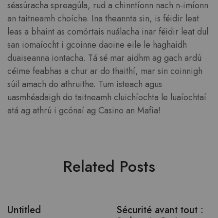
séasúracha spreagúla, rud a chinntíonn nach n-imíonn
an taitneamh choíche. Ina theannta sin, is féidir leat
leas a bhaint as comórtais nuálacha inar féidir leat dul
san iomaíocht i gcoinne daoine eile le haghaidh
duaiseanna iontacha. Tá sé mar aidhm ag gach ardú
céime feabhas a chur ar do thaithí, mar sin coinnigh
súil amach do athruithe. Tum isteach agus
uasmhéadaigh do taitneamh cluichíochta le luaíochtaí
atá ag athrú i gcónaí ag Casino an Mafia!
Related Posts
Untitled
Sécurité avant tout :