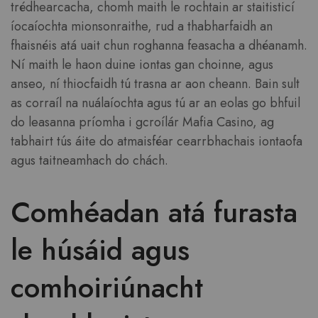
trédhearcacha, chomh maith le rochtain ar staitisticí
íocaíochta mionsonraithe, rud a thabharfaidh an
fhaisnéis atá uait chun roghanna feasacha a dhéanamh.
Ní maith le haon duine iontas gan choinne, agus
anseo, ní thiocfaidh tú trasna ar aon cheann. Bain sult
as corraíl na nuálaíochta agus tú ar an eolas go bhfuil
do leasanna príomha i gcroílár Mafia Casino, ag
tabhairt tús áite do atmaisféar cearrbhachais iontaofa
agus taitneamhach do chách.
Comhéadan atá furasta
le húsáid agus
comhoiriúnacht