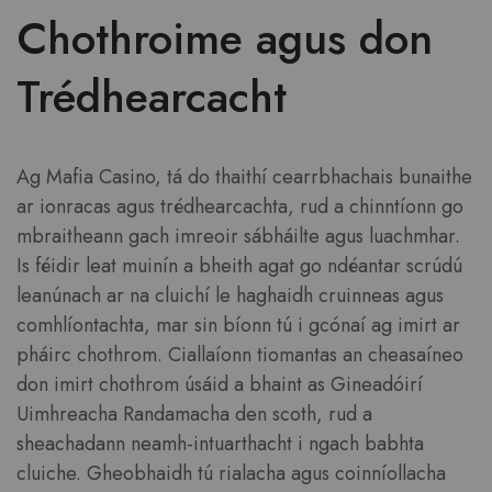
Chothroime agus don
Trédhearcacht
Ag Mafia Casino, tá do thaithí cearrbhachais bunaithe
ar ionracas agus trédhearcachta, rud a chinntíonn go
mbraitheann gach imreoir sábháilte agus luachmhar.
Is féidir leat muinín a bheith agat go ndéantar scrúdú
leanúnach ar na cluichí le haghaidh cruinneas agus
comhlíontachta, mar sin bíonn tú i gcónaí ag imirt ar
pháirc chothrom. Ciallaíonn tiomantas an cheasaíneo
don imirt chothrom úsáid a bhaint as Gineadóirí
Uimhreacha Randamacha den scoth, rud a
sheachadann neamh-intuarthacht i ngach babhta
cluiche. Gheobhaidh tú rialacha agus coinníollacha