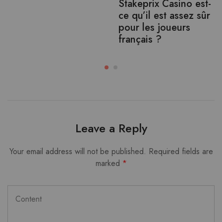
Stakeprix Casino est-
ce qu’il est assez sûr
pour les joueurs
français ?
Leave a Reply
Your email address will not be published.
Required fields are
marked
*