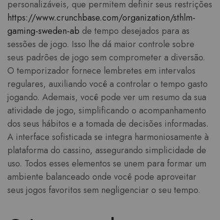
personalizáveis, que permitem definir seus restrições
https://www.crunchbase.com/organization/sthlm-
gaming-sweden-ab
de tempo desejados para as
sessões de jogo. Isso lhe dá maior controle sobre
seus padrões de jogo sem comprometer a diversão.
O temporizador fornece lembretes em intervalos
regulares, auxiliando você a controlar o tempo gasto
jogando. Ademais, você pode ver um resumo da sua
atividade de jogo, simplificando o acompanhamento
dos seus hábitos e a tomada de decisões informadas.
A interface sofisticada se integra harmoniosamente à
plataforma do cassino, assegurando simplicidade de
uso. Todos esses elementos se unem para formar um
ambiente balanceado onde você pode aproveitar
seus jogos favoritos sem negligenciar o seu tempo.