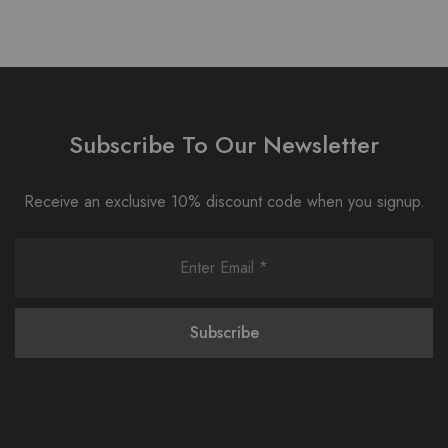
Subscribe To Our Newsletter
Receive an exclusive 10% discount code when you signup.