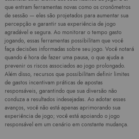
que entram ferramentas novas como os cronômetros
de sessão — eles são projetados para aumentar sua
percepção e garantir sua experiência de jogo
agradável e segura. Ao monitorar o tempo gasto
jogando, essas ferramentas possibilitam que você
faça decisões informadas sobre seu jogo. Você notará
quando é hora de fazer uma pausa, o que ajuda a
prevenir os riscos associados ao jogo prolongado.
Além disso, recursos que possibilitam definir limites
de gastos incentivam práticas de apostas
responsáveis, garantindo que sua diversão não
conduza a resultados indesejadas. Ao adotar esses
avanços, você não está apenas aprimorando sua
experiência de jogo; você está apoiando o jogo
responsável em um cenário em constante mudança.