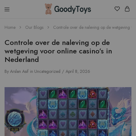
Children
Home
Our Blogs
Controle over de naleving op de wetgeving voo
Toys
Shop
Controle over de naleving op de
wetgeving voor online casino’s in
Nederland
By
Arslan Asif
in
Uncategorized
April 8, 2026