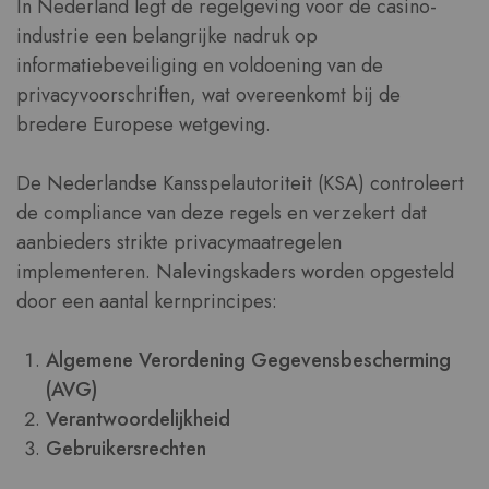
In Nederland legt de regelgeving voor de casino-
industrie een belangrijke nadruk op
informatiebeveiliging en voldoening van de
privacyvoorschriften, wat overeenkomt bij de
bredere Europese wetgeving.
De Nederlandse Kansspelautoriteit (KSA) controleert
de compliance van deze regels en verzekert dat
aanbieders strikte privacymaatregelen
implementeren. Nalevingskaders worden opgesteld
door een aantal kernprincipes:
Algemene Verordening Gegevensbescherming
(AVG)
Verantwoordelijkheid
Gebruikersrechten