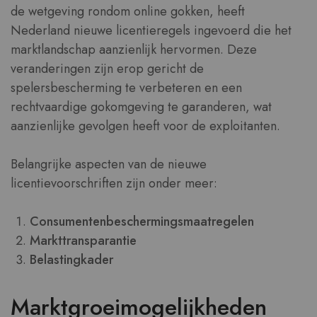
de wetgeving rondom online gokken, heeft
Nederland nieuwe licentieregels ingevoerd die het
marktlandschap aanzienlijk hervormen. Deze
veranderingen zijn erop gericht de
spelersbescherming te verbeteren en een
rechtvaardige gokomgeving te garanderen, wat
aanzienlijke gevolgen heeft voor de exploitanten.
Belangrijke aspecten van de nieuwe
licentievoorschriften zijn onder meer:
Consumentenbeschermingsmaatregelen
Markttransparantie
Belastingkader
Marktgroeimogelijkheden