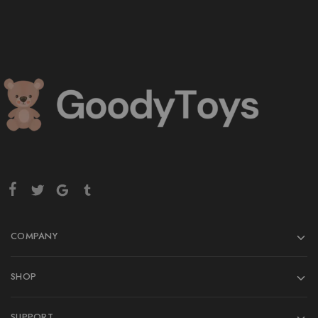
COMPANY
SHOP
SUPPORT