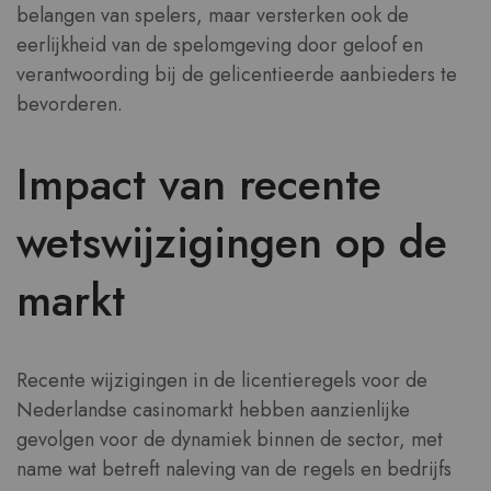
belangen van spelers, maar versterken ook de
eerlijkheid van de spelomgeving door geloof en
verantwoording bij de gelicentieerde aanbieders te
bevorderen.
Impact van recente
wetswijzigingen op de
markt
Recente wijzigingen in de licentieregels voor de
Nederlandse casinomarkt hebben aanzienlijke
gevolgen voor de dynamiek binnen de sector, met
name wat betreft naleving van de regels en bedrijfs