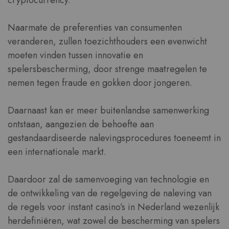
cryptocurrency.
Naarmate de preferenties van consumenten
veranderen, zullen toezichthouders een evenwicht
moeten vinden tussen innovatie en
spelersbescherming, door strenge maatregelen te
nemen tegen fraude en gokken door jongeren.
Daarnaast kan er meer buitenlandse samenwerking
ontstaan, aangezien de behoefte aan
gestandaardiseerde nalevingsprocedures toeneemt in
een internationale markt.
Daardoor zal de samenvoeging van technologie en
de ontwikkeling van de regelgeving de naleving van
de regels voor instant casino’s in Nederland wezenlijk
herdefiniëren, wat zowel de bescherming van spelers