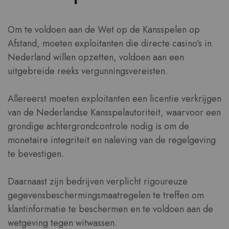
Om te voldoen aan de Wet op de Kansspelen op
Afstand, moeten exploitanten die directe casino’s in
Nederland willen opzetten, voldoen aan een
uitgebreide reeks vergunningsvereisten.
Allereerst moeten exploitanten een licentie verkrijgen
van de Nederlandse Kansspelautoriteit, waarvoor een
grondige achtergrondcontrole nodig is om de
monetaire integriteit en naleving van de regelgeving
te bevestigen.
Daarnaast zijn bedrijven verplicht rigoureuze
gegevensbeschermingsmaatregelen te treffen om
klantinformatie te beschermen en te voldoen aan de
wetgeving tegen witwassen.