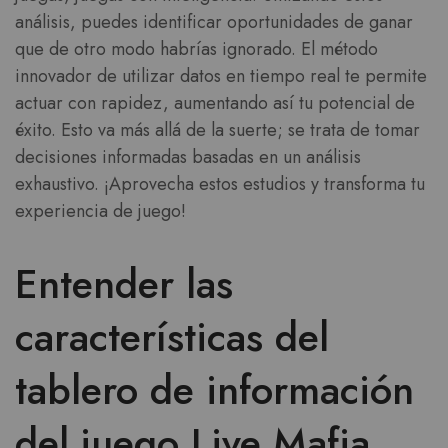
análisis, puedes identificar oportunidades de ganar
que de otro modo habrías ignorado. El método
innovador de utilizar datos en tiempo real te permite
actuar con rapidez, aumentando así tu potencial de
éxito. Esto va más allá de la suerte; se trata de tomar
decisiones informadas basadas en un análisis
exhaustivo. ¡Aprovecha estos estudios y transforma tu
experiencia de juego!
Entender las
características del
tablero de información
del juego Live Mafia