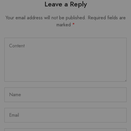
Leave a Reply
Your email address will not be published.
Required fields are
marked
*