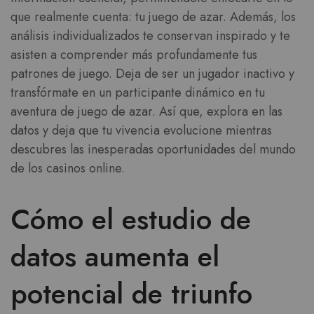
que realmente cuenta: tu juego de azar. Además, los
análisis individualizados te conservan inspirado y te
asisten a comprender más profundamente tus
patrones de juego. Deja de ser un jugador inactivo y
transfórmate en un participante dinámico en tu
aventura de juego de azar. Así que, explora en las
datos y deja que tu vivencia evolucione mientras
descubres las inesperadas oportunidades del mundo
de los casinos online.
Cómo el estudio de
datos aumenta el
potencial de triunfo