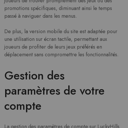
joueurs de trouver promptement des jeux ou des
promotions spécifiques, diminuant ainsi le temps
passé à naviguer dans les menus.
De plus, la version mobile du site est adaptée pour
une utilisation sur écran tactile, permettant aux
joueurs de profiter de leurs jeux préférés en
déplacement sans compromettre les fonctionnalités.
Gestion des
paramètres de votre
compte
La gestion des paramètres de compte sur LuckyHills