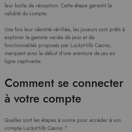
leur boîte de réception. Cette étape garantit la
validité du compte.
Une fois leur identité vérifiée, les joueurs sont prêts à
explorer la gamme variée de jeux et de
fonctionnalités proposés par LuckyHills Casino,
marquant ainsi le début d’une aventure de jeu en
ligne captivante.
Comment se connecter
à votre compte
Quelles sont les étapes à suivre pour accéder à son
compte LuckyHills Casino ?