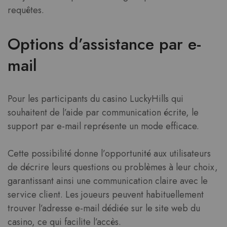
requêtes.
Options d’assistance par e-
mail
Pour les participants du casino LuckyHills qui
souhaitent de l’aide par communication écrite, le
support par e-mail représente un mode efficace.
Cette possibilité donne l’opportunité aux utilisateurs
de décrire leurs questions ou problèmes à leur choix,
garantissant ainsi une communication claire avec le
service client. Les joueurs peuvent habituellement
trouver l’adresse e-mail dédiée sur le site web du
casino, ce qui facilite l’accès.