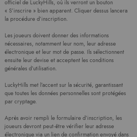
officiel de LuckyHills, où ils verront un bouton
« S’inscrire » bien apparent. Cliquer dessus lancera
la procédure d’inscription.
Les joueurs doivent donner des informations
nécessaires, notamment leur nom, leur adresse
électronique et leur mot de passe. Ils sélectionnent
ensuite leur devise et acceptent les conditions
générales d’utilisation.
LuckyHills met l’accent sur la sécurité, garantissant
que toutes les données personnelles sont protégées
par cryptage.
Après avoir rempli le formulaire d’inscription, les
joueurs devront peut-être vérifier leur adresse
électronique via un lien de confirmation envoyé dans