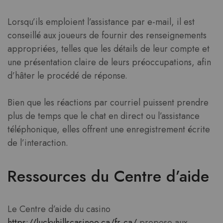
Lorsqu’ils emploient l’assistance par e-mail, il est
conseillé aux joueurs de fournir des renseignements
appropriées, telles que les détails de leur compte et
une présentation claire de leurs préoccupations, afin
d’hâter le procédé de réponse.
Bien que les réactions par courriel puissent prendre
plus de temps que le chat en direct ou l’assistance
téléphonique, elles offrent une enregistrement écrite
de l’interaction.
Ressources du Centre d’aide
Le Centre d’aide du casino
https://luckyhillscasinoo.ca/fr-ca/
propose aux