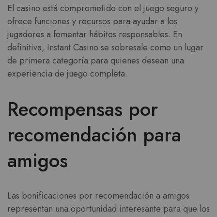
El casino está comprometido con el juego seguro y
ofrece funciones y recursos para ayudar a los
jugadores a fomentar hábitos responsables. En
definitiva, Instant Casino se sobresale como un lugar
de primera categoría para quienes desean una
experiencia de juego completa.
Recompensas por
recomendación para
amigos
Las bonificaciones por recomendación a amigos
representan una oportunidad interesante para que los