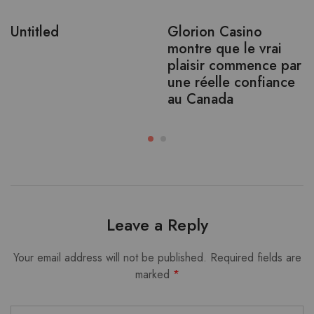
Untitled
Glorion Casino
montre que le vrai
plaisir commence par
une réelle confiance
au Canada
Leave a Reply
Your email address will not be published.
Required fields are
marked
*