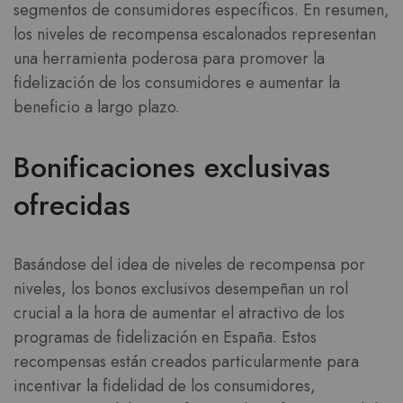
segmentos de consumidores específicos. En resumen,
los niveles de recompensa escalonados representan
una herramienta poderosa para promover la
fidelización de los consumidores e aumentar la
beneficio a largo plazo.
Bonificaciones exclusivas
ofrecidas
Basándose del idea de niveles de recompensa por
niveles, los bonos exclusivos desempeñan un rol
crucial a la hora de aumentar el atractivo de los
programas de fidelización en España. Estos
recompensas están creados particularmente para
incentivar la fidelidad de los consumidores,