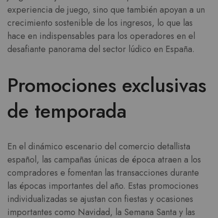
experiencia de juego, sino que también apoyan a un
crecimiento sostenible de los ingresos, lo que las
hace en indispensables para los operadores en el
desafiante panorama del sector lúdico en España.
Promociones exclusivas
de temporada
En el dinámico escenario del comercio detallista
español, las campañas únicas de época atraen a los
compradores e fomentan las transacciones durante
las épocas importantes del año. Estas promociones
individualizadas se ajustan con fiestas y ocasiones
importantes como Navidad, la Semana Santa y las