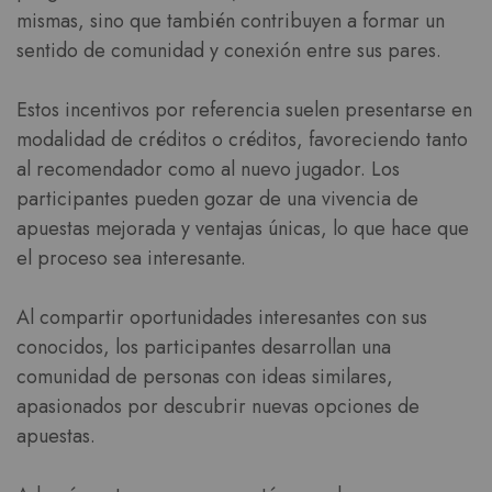
mismas, sino que también contribuyen a formar un
sentido de comunidad y conexión entre sus pares.
Estos incentivos por referencia suelen presentarse en
modalidad de créditos o créditos, favoreciendo tanto
al recomendador como al nuevo jugador. Los
participantes pueden gozar de una vivencia de
apuestas mejorada y ventajas únicas, lo que hace que
el proceso sea interesante.
Al compartir oportunidades interesantes con sus
conocidos, los participantes desarrollan una
comunidad de personas con ideas similares,
apasionados por descubrir nuevas opciones de
apuestas.