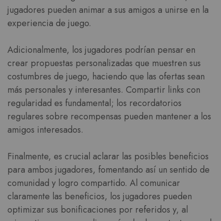
jugadores pueden animar a sus amigos a unirse en la
experiencia de juego.
Adicionalmente, los jugadores podrían pensar en
crear propuestas personalizadas que muestren sus
costumbres de juego, haciendo que las ofertas sean
más personales y interesantes. Compartir links con
regularidad es fundamental; los recordatorios
regulares sobre recompensas pueden mantener a los
amigos interesados.
Finalmente, es crucial aclarar las posibles beneficios
para ambos jugadores, fomentando así un sentido de
comunidad y logro compartido. Al comunicar
claramente las beneficios, los jugadores pueden
optimizar sus bonificaciones por referidos y, al