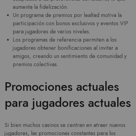
aumenta la fidelización.
Un programa de premios por lealtad motiva la
participación con bonos exclusivos y eventos VIP
para jugadores de varios niveles.
Los programas de referencia permiten a los
jugadores obtener bonificaciones al invitar a
amigos, creando un sentimiento de comunidad y
premios colectivas.
Promociones actuales
para jugadores actuales
Si bien muchos casinos se centran en atraer nuevos
jugadores, las promociones constantes para los