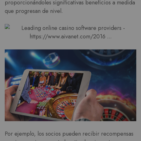
proporcionándoles significativas beneficios a medida
que progresan de nivel.
Por ejemplo, los socios pueden recibir recompensas