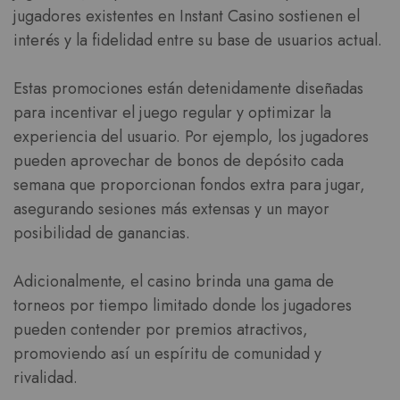
jugadores existentes en Instant Casino sostienen el
interés y la fidelidad entre su base de usuarios actual.
Estas promociones están detenidamente diseñadas
para incentivar el juego regular y optimizar la
experiencia del usuario. Por ejemplo, los jugadores
pueden aprovechar de bonos de depósito cada
semana que proporcionan fondos extra para jugar,
asegurando sesiones más extensas y un mayor
posibilidad de ganancias.
Adicionalmente, el casino brinda una gama de
torneos por tiempo limitado donde los jugadores
pueden contender por premios atractivos,
promoviendo así un espíritu de comunidad y
rivalidad.