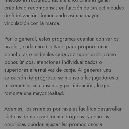
método estructurado facilita a los clientes ganar
créditos o recompensas en función de sus actividades
de fidelización, fomentando así una mayor
vinculación con la marca.
Por lo general, estos programas cuentan con varios
niveles, cada uno diseñado para proporcionar
beneficios e estímulos cada vez superiores, como
bonos únicos, atenciones individualizados o
superiores alternativas de canje. Al generar una
sensación de progreso, se motiva a los jugadores a
incrementar su consumo y participación, lo que
fomenta una mayor lealtad.
Además, los sistemas por niveles facilitan desarrollar
tácticas de mercadotecnia dirigidas, ya que las
empresas pueden ajustar las promociones a