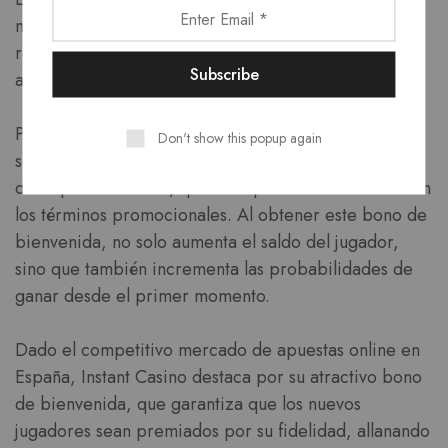
mantiene: proporcionar a los nuevos jugadores
recursos suficientes para explorar y disfrutar de la
amplia colección de juegos.
Para tomar parte, los jugadores deben completar un
Don't show this popup again
sencillo proceso de registro y satisfacer el requisito
de depósito mínimo, que se especifica claramente en
los términos promocionales. Al obtener este bono de
bienvenida, no solo aumenta el saldo del jugador,
sino que también incrementa las probabilidades de
ganar desde el primer momento.
Dado el competitivo mercado de apuestas online en
España, Instant Casino destaca por su atractivo bono
de bienvenida, que garantiza que los nuevos
jugadores sean premiados por su fidelidad, allanando