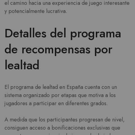
el camino hacia una experiencia de juego interesante
y potencialmente lucrativa.
Detalles del programa
de recompensas por
lealtad
El programa de lealtad en España cuenta con un
sistema organizado por etapas que motiva a los
jugadores a participar en diferentes grados.
A medida que los participantes progresan de nivel,
consiguen acceso a bonificaciones exclusivas que