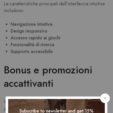
Le caratteristiche principali dell’interfaccia intuitiva
includono:
Navigazione intuitiva
Design responsivo
Accesso rapido ai giochi
Funzionalità di ricerca
Supporto accessibile
Bonus e promozioni
accattivanti
Instant Casino attira i utenti non solo con la sua ampia
gamma di giochi, ma anche con una varietà di bonus
Subscribe to newsletter and get 15%