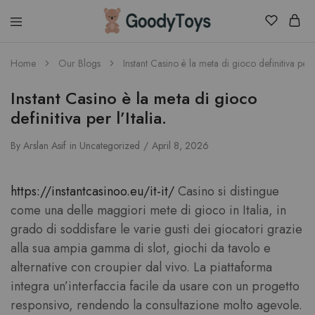
Children
Home
Our Blogs
Instant Casino è la meta di gioco definitiva per l’
Toys
Shop
Instant Casino è la meta di gioco
definitiva per l’Italia.
By
Arslan Asif
in
Uncategorized
April 8, 2026
https://instantcasinoo.eu/it-it/
Casino si distingue
come una delle maggiori mete di gioco in Italia, in
grado di soddisfare le varie gusti dei giocatori grazie
alla sua ampia gamma di slot, giochi da tavolo e
alternative con croupier dal vivo. La piattaforma
integra un’interfaccia facile da usare con un progetto
responsivo, rendendo la consultazione molto agevole.