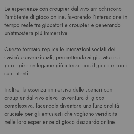
Le esperienze con croupier dal vivo arricchiscono
l’ambiente di gioco online, favorendo l’interazione in
tempo reale tra giocatori e croupier e generando
un’atmosfera più immersiva.
Questo formato replica le interazioni sociali dei
casinò convenzionali, permettendo ai giocatori di
percepire un legame più intenso con il gioco e con i
suoi utenti.
Inoltre, la essenza immersiva delle scenari con
croupier dal vivo eleva l’avventura di gioco
complessiva, facendola diventare una funzionalità
cruciale per gli entusiasti che vogliono veridicità
nelle loro esperienze di gioco d’azzardo online.