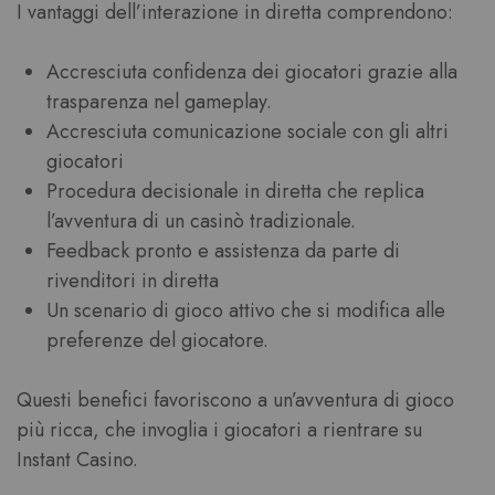
I vantaggi dell’interazione in diretta comprendono:
Accresciuta confidenza dei giocatori grazie alla
trasparenza nel gameplay.
Accresciuta comunicazione sociale con gli altri
giocatori
Procedura decisionale in diretta che replica
l’avventura di un casinò tradizionale.
Feedback pronto e assistenza da parte di
rivenditori in diretta
Un scenario di gioco attivo che si modifica alle
preferenze del giocatore.
Questi benefici favoriscono a un’avventura di gioco
più ricca, che invoglia i giocatori a rientrare su
Instant Casino.