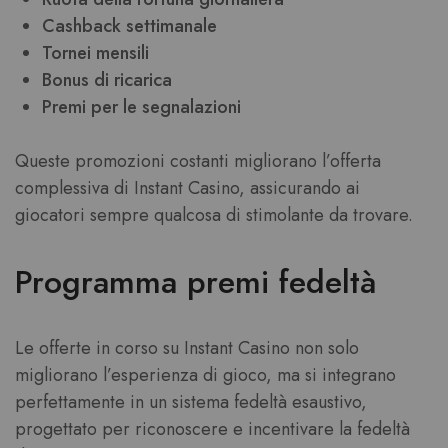
Cashback settimanale
Tornei mensili
Bonus di ricarica
Premi per le segnalazioni
Queste promozioni costanti migliorano l’offerta
complessiva di Instant Casino, assicurando ai
giocatori sempre qualcosa di stimolante da trovare.
Programma premi fedeltà
Le offerte in corso su Instant Casino non solo
migliorano l’esperienza di gioco, ma si integrano
perfettamente in un sistema fedeltà esaustivo,
progettato per riconoscere e incentivare la fedeltà