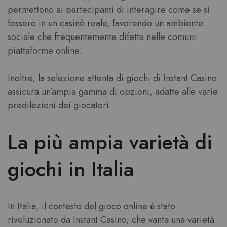
permettono ai partecipanti di interagire come se si
fossero in un casinò reale, favorendo un ambiente
sociale che frequentemente difetta nelle comuni
piattaforme online.
Inoltre, la selezione attenta di giochi di Instant Casino
assicura un’ampia gamma di opzioni, adatte alle varie
predilezioni dei giocatori.
La più ampia varietà di
giochi in Italia
In Italia, il contesto del gioco online è stato
rivoluzionato da Instant Casino, che vanta una varietà