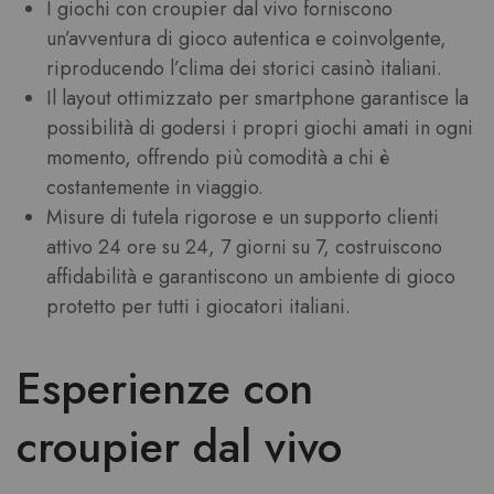
I giochi con croupier dal vivo forniscono
un’avventura di gioco autentica e coinvolgente,
riproducendo l’clima dei storici casinò italiani.
Il layout ottimizzato per smartphone garantisce la
possibilità di godersi i propri giochi amati in ogni
momento, offrendo più comodità a chi è
costantemente in viaggio.
Misure di tutela rigorose e un supporto clienti
attivo 24 ore su 24, 7 giorni su 7, costruiscono
affidabilità e garantiscono un ambiente di gioco
protetto per tutti i giocatori italiani.
Esperienze con
croupier dal vivo