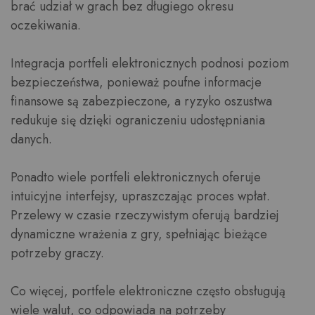
brać udział w grach bez długiego okresu
oczekiwania.
Integracja portfeli elektronicznych podnosi poziom
bezpieczeństwa, ponieważ poufne informacje
finansowe są zabezpieczone, a ryzyko oszustwa
redukuje się dzięki ograniczeniu udostępniania
danych.
Ponadto wiele portfeli elektronicznych oferuje
intuicyjne interfejsy, upraszczając proces wpłat.
Przelewy w czasie rzeczywistym oferują bardziej
dynamiczne wrażenia z gry, spełniając bieżące
potrzeby graczy.
Co więcej, portfele elektroniczne często obsługują
wiele walut, co odpowiada na potrzeby