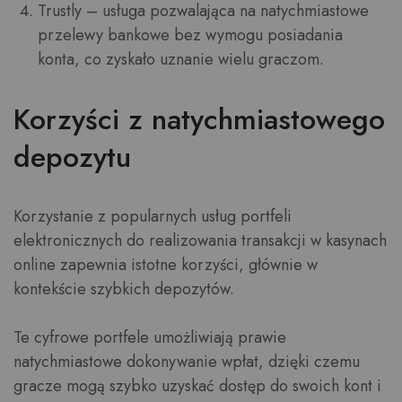
Trustly – usługa pozwalająca na natychmiastowe
przelewy bankowe bez wymogu posiadania
konta, co zyskało uznanie wielu graczom.
Korzyści z natychmiastowego
depozytu
Korzystanie z popularnych usług portfeli
elektronicznych do realizowania transakcji w kasynach
online zapewnia istotne korzyści, głównie w
kontekście szybkich depozytów.
Te cyfrowe portfele umożliwiają prawie
natychmiastowe dokonywanie wpłat, dzięki czemu
gracze mogą szybko uzyskać dostęp do swoich kont i