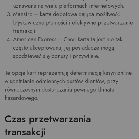
uznawana na wielu platformach internetowych.
Maestro – karta debetowa dająca możliwość
błyskawiczne płatności i efektywne przetwarzanie
transakcji.
American Express – Choć karta ta jest nie tak
często akceptowana, jej posiadacze mogą
spodziewać się bonusy i przywileje.
Te opcje kart reprezentują determinację kasyn online
w spełnianie odmiennych gustów klientów, przy
równoczesnym dostarczaniu pewnego klimatu
hazardowego.
Czas przetwarzania
transakcji