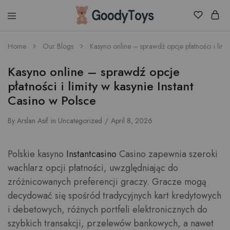
Children
Home
Our Blogs
Kasyno online – sprawdź opcje płatności i limit
Toys
Shop
Kasyno online – sprawdź opcje
płatności i limity w kasynie Instant
Casino w Polsce
By
Arslan Asif
in
Uncategorized
April 8, 2026
Polskie kasyno
Instantcasino
Casino zapewnia szeroki
wachlarz opcji płatności, uwzględniając do
zróżnicowanych preferencji graczy. Gracze mogą
decydować się spośród tradycyjnych kart kredytowych
i debetowych, różnych portfeli elektronicznych do
szybkich transakcji, przelewów bankowych, a nawet