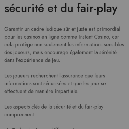
sécurité et du fair-play
Garantir un cadre ludique sûr et juste est primordial
pour les casinos en ligne comme Instant Casino, car
cela protège non seulement les informations sensibles
des joueurs, mais encourage également la sérénité
dans l’expérience de jeu.
Les joueurs recherchent l’assurance que leurs
informations sont sécurisées et que les jeux se
effectuent de manière impartiale.
Les aspects clés de la sécurité et du fair-play
comprennent :