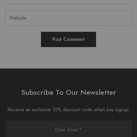
Subscribe To Our Newsletter
Receive an exclusive 10% discount code when you signup.