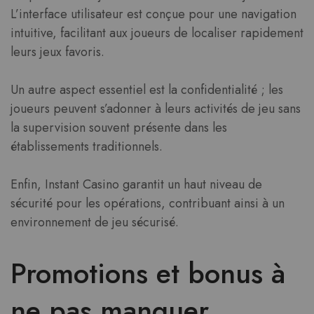
L’interface utilisateur est conçue pour une navigation
intuitive, facilitant aux joueurs de localiser rapidement
leurs jeux favoris.
Un autre aspect essentiel est la confidentialité ; les
joueurs peuvent s’adonner à leurs activités de jeu sans
la supervision souvent présente dans les
établissements traditionnels.
Enfin, Instant Casino garantit un haut niveau de
sécurité pour les opérations, contribuant ainsi à un
environnement de jeu sécurisé.
Promotions et bonus à
ne pas manquer