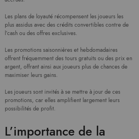
Les plans de loyauté récompensent les joueurs les
plus assidus avec des crédits convertibles contre de
l’cash ou des offres exclusives.
Les promotions saisonnières et hebdomadaires
offrent fréquemment des tours gratuits ou des prix en
argent, offrant ainsi aux joueurs plus de chances de
maximiser leurs gains.
Les joueurs sont invités à se mettre à jour de ces
promotions, car elles amplifient largement leurs
possibilités de profit.
L’importance de la