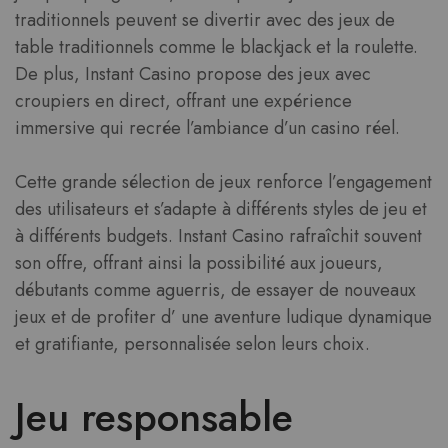
traditionnels peuvent se divertir avec des jeux de
table traditionnels comme le blackjack et la roulette.
De plus, Instant Casino propose des jeux avec
croupiers en direct, offrant une expérience
immersive qui recrée l’ambiance d’un casino réel.
Cette grande sélection de jeux renforce l’engagement
des utilisateurs et s’adapte à différents styles de jeu et
à différents budgets. Instant Casino rafraîchit souvent
son offre, offrant ainsi la possibilité aux joueurs,
débutants comme aguerris, de essayer de nouveaux
jeux et de profiter d’ une aventure ludique dynamique
et gratifiante, personnalisée selon leurs choix.
Jeu responsable