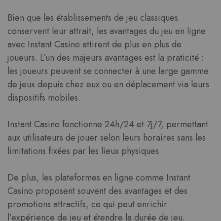
Bien que les établissements de jeu classiques
conservent leur attrait, les avantages du jeu en ligne
avec Instant Casino attirent de plus en plus de
joueurs. L’un des majeurs avantages est la praticité :
les joueurs peuvent se connecter à une large gamme
de jeux depuis chez eux ou en déplacement via leurs
dispositifs mobiles.
Instant Casino fonctionne 24h/24 et 7j/7, permettant
aux utilisateurs de jouer selon leurs horaires sans les
limitations fixées par les lieux physiques.
De plus, les plateformes en ligne comme Instant
Casino proposent souvent des avantages et des
promotions attractifs, ce qui peut enrichir
l’expérience de jeu et étendre la durée de jeu.