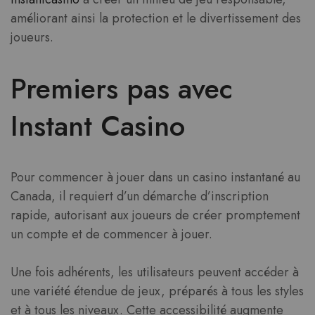
améliorant ainsi la protection et le divertissement des
joueurs.
Premiers pas avec
Instant Casino
Pour commencer à jouer dans un casino instantané au
Canada, il requiert d’un démarche d’inscription
rapide, autorisant aux joueurs de créer promptement
un compte et de commencer à jouer.
Une fois adhérents, les utilisateurs peuvent accéder à
une variété étendue de jeux, préparés à tous les styles
et à tous les niveaux. Cette accessibilité augmente