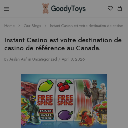
Children
Home
Our Blogs
Instant Casino est votre destination de casino 
Toys
Shop
Instant Casino est votre destination de
casino de référence au Canada.
By
Arslan Asif
in
Uncategorized
April 8, 2026