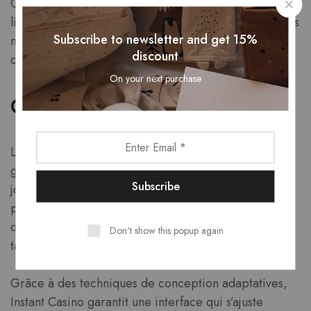
Ces éléments participent à une expérience de jeu en
ligne uniforme, répondant aux attentes des utilisateurs
Subscribe to newsletter and get 15%
mobiles dans l’environnement numérique actuel, en
discount
constante évolution.
On your next purchase
Compatibilité multi-appareils
La interopérabilité multiplateforme contribue
grandement à optimiser l’expérience utilisateur des
joueurs d’Instant Casino. Cette caractéristique leur
permet d’accéder au casino en toute fluidité depuis
différents appareils, notamment les ordinateurs, les
Don't show this popup again
tablettes et les smartphones.
Grâce à des techniques de conception adaptatives,
Instant Casino garantit une interface qui s’ajuste