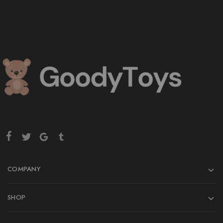
COMPANY
SHOP