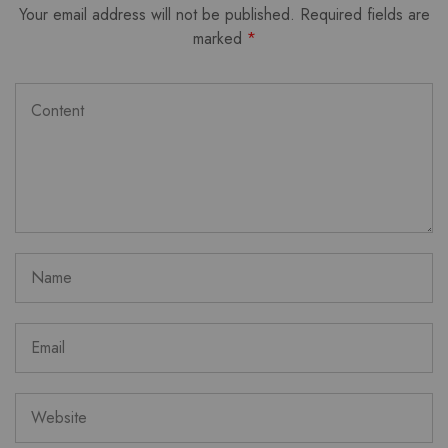
Your email address will not be published.
Required fields are
marked
*