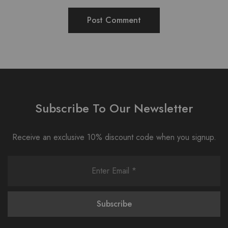
Subscribe To Our Newsletter
Receive an exclusive 10% discount code when you signup.