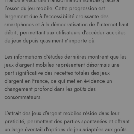
France a vécu une transformation notable grâce à
l’essor du jeu mobile. Cette progression est
largement due à l’accessibilité croissante des
smartphones et à la démocratisation de l’internet haut
débit, permettant aux utilisateurs d’accéder aux sites
de jeux depuis quasiment n’importe où.
Les informations d’études dernières montrent que les
jeux d’argent mobiles représentent désormais une
part significative des recettes totales des jeux
d’argent en France, ce qui met en évidence un
changement profond dans les goûts des
consommateurs.
L’attrait des jeux d’argent mobiles réside dans leur
praticité, permettant des parties spontanées et offrant
un large éventail d’options de jeu adaptées aux goûts