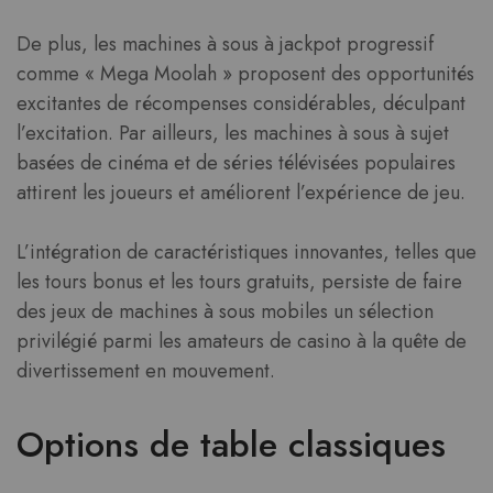
De plus, les machines à sous à jackpot progressif
comme « Mega Moolah » proposent des opportunités
excitantes de récompenses considérables, déculpant
l’excitation. Par ailleurs, les machines à sous à sujet
basées de cinéma et de séries télévisées populaires
attirent les joueurs et améliorent l’expérience de jeu.
L’intégration de caractéristiques innovantes, telles que
les tours bonus et les tours gratuits, persiste de faire
des jeux de machines à sous mobiles un sélection
privilégié parmi les amateurs de casino à la quête de
divertissement en mouvement.
Options de table classiques