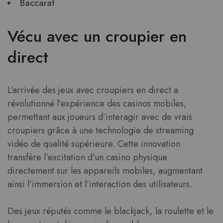
Baccarat
Vécu avec un croupier en
direct
L’arrivée des jeux avec croupiers en direct a
révolutionné l’expérience des casinos mobiles,
permettant aux joueurs d’interagir avec de vrais
croupiers grâce à une technologie de streaming
vidéo de qualité supérieure. Cette innovation
transfère l’excitation d’un casino physique
directement sur les appareils mobiles, augmentant
ainsi l’immersion et l’interaction des utilisateurs.
Des jeux réputés comme le blackjack, la roulette et le