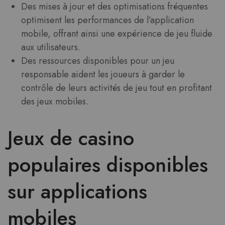
Des mises à jour et des optimisations fréquentes
optimisent les performances de l’application
mobile, offrant ainsi une expérience de jeu fluide
aux utilisateurs.
Des ressources disponibles pour un jeu
responsable aident les joueurs à garder le
contrôle de leurs activités de jeu tout en profitant
des jeux mobiles.
Jeux de casino
populaires disponibles
sur applications
mobiles