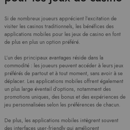
Si de nombreux joueurs apprécient l’excitation de
visiter les casinos traditionnels, les bénéfices des
applications mobiles pour les jeux de casino en font
de plus en plus un option préféré.
L’un des principaux avantages réside dans la
commodité : les joueurs peuvent accéder à leurs jeux
préférés de partout et à tout moment, sans avoir à se
déplacer. Les applications mobiles offrent également
un plus large éventail d’options, notamment des
promotions uniques, des bonus et des expériences de
jeu personnalisées selon les préférences de chacun.
De plus, les applications mobiles intègrent souvent
des interfaces user-friendly qui améliorent