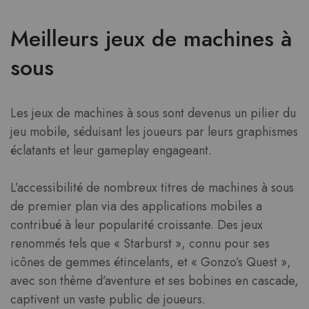
Meilleurs jeux de machines à
sous
Les jeux de machines à sous sont devenus un pilier du
jeu mobile, séduisant les joueurs par leurs graphismes
éclatants et leur gameplay engageant.
L’accessibilité de nombreux titres de machines à sous
de premier plan via des applications mobiles a
contribué à leur popularité croissante. Des jeux
renommés tels que « Starburst », connu pour ses
icônes de gemmes étincelants, et « Gonzo’s Quest »,
avec son thème d’aventure et ses bobines en cascade,
captivent un vaste public de joueurs.