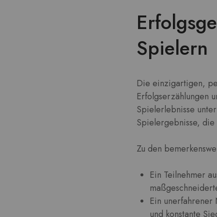
Erfolgsge
Spielern
Die einzigartigen, pe
Erfolgserzählungen u
Spielerlebnisse unte
Spielergebnisse, die
Zu den bemerkenswer
Ein Teilnehmer au
maßgeschneiderte
Ein unerfahrener 
und konstante Sie