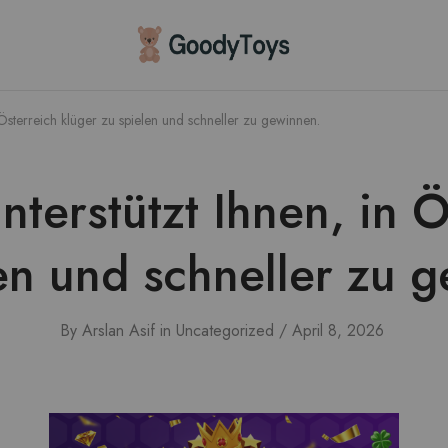
Children
Toys
Shop
n Österreich klüger zu spielen und schneller zu gewinnen.
nterstützt Ihnen, in 
en und schneller zu 
By
Arslan Asif
in
Uncategorized
April 8, 2026