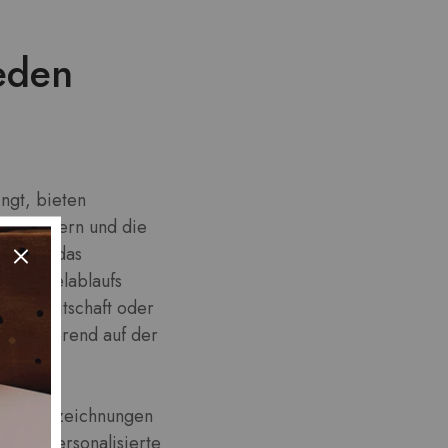
eden
ngt, bieten
 verbessern und die
Casinos das
des Spielablaufs
ikobereitschaft oder
en basierend auf der
owie Auszeichnungen
 auch personalisierte