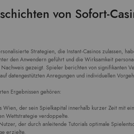
schichten von Sofort-Casi
rsonalisierte Strategien, die Instant-Casinos zulassen, ha
nter den Anwendern geführt und die Wirksamkeit personal
r Nachweis gezeigt. Spieler berichten von signifikanten V
 auf datengestützten Anregungen und individuellen Vorge
ten Ergebnissen gehören:
s Wien, der sein Spielkapital innerhalb kurzer Zeit mit ei
n Wettstrategie verdoppelte.
Nutzer, der durch anleitende Tutorials optimale Spielen
ge erzielte.