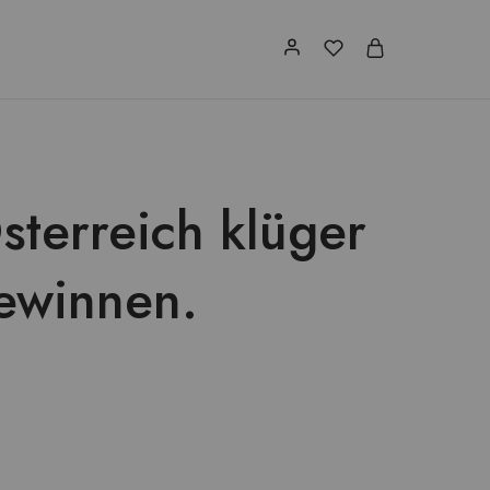
Österreich klüger
gewinnen.