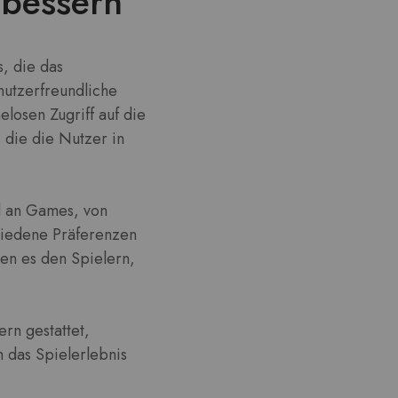
rbessern
s, die das
utzerfreundliche
losen Zugriff auf die
, die die Nutzer in
hl an Games, von
chiedene Präferenzen
hen es den Spielern,
rn gestattet,
 das Spielerlebnis