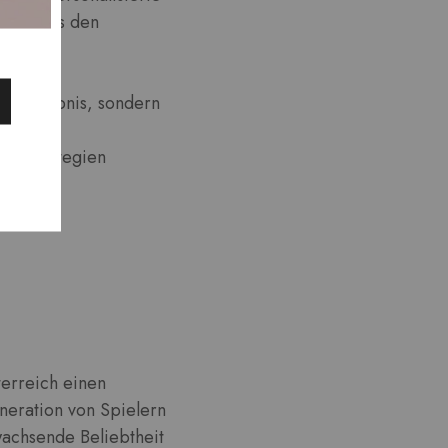
nd und es den
ielerlebnis, sondern
so ihre
le Strategien
.
erreich einen
neration von Spielern
wachsende Beliebtheit