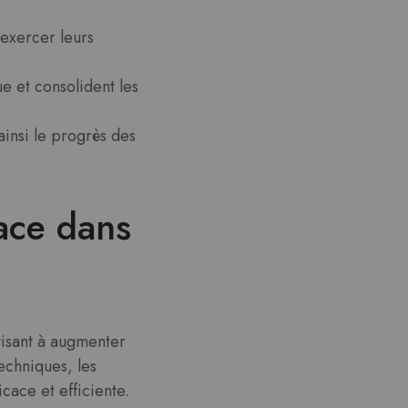
 exercer leurs
e et consolident les
 ainsi le progrès des
ace dans
visant à augmenter
echniques, les
cace et efficiente.