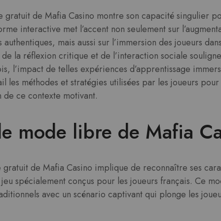
 gratuit de Mafia Casino montre son capacité singulier po
forme interactive met l’accent non seulement sur l’augment
 authentiques, mais aussi sur l’immersion des joueurs dans 
ce de la réflexion critique et de l’interaction sociale soulign
s, l’impact de telles expériences d’apprentissage immersi
il les méthodes et stratégies utilisées par les joueurs pour
n de ce contexte motivant.
le mode libre de Mafia C
ratuit de Mafia Casino implique de reconnaître ses carac
 jeu spécialement conçus pour les joueurs français. Ce 
aditionnels avec un scénario captivant qui plonge les jou