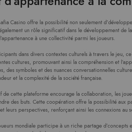
t d’appartenance à la co
afia Casino offre la possibilité non seulement d’développ
également un rôle significatif dans le développement de l
d’appartenance à une collectivité parmi les joueurs.
icipants dans divers contextes culturels à travers le jeu, c
entes cultures, promouvant ainsi la compréhension et l’app
s, des symboles et des nuances conversationnelles culture
ondeur et la complexité de la société française.
if de cette plateforme encourage la collaboration, les joueu
dre des buts. Cette coopération offre la possibilité aux p
t leurs perspectives, renforçant ainsi les connexions au sei
oueurs mondiale participe à un riche partage d’concepts e