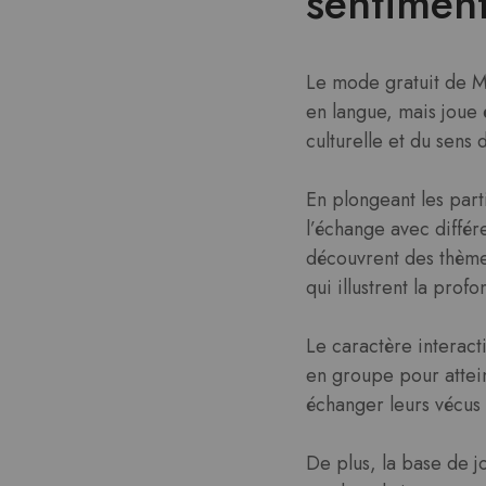
sentimen
Le mode gratuit de M
en langue, mais joue 
culturelle et du sens 
En plongeant les part
l’échange avec différ
découvrent des thème
qui illustrent la prof
Le caractère interact
en groupe pour attein
échanger leurs vécus e
De plus, la base de j