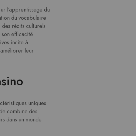
ur l’apprentissage du
ation du vocabulaire
des récits culturels
e son efficacité
ves incite à
 améliorer leur
asino
téristiques uniques
mode combine des
eurs dans un monde