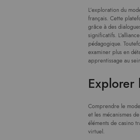
L’exploration du mode
français. Cette plate
grâce à des dialogues
significatifs. L’allian
pédagogique. Toutefoi
examiner plus en déta
apprentissage au sei
Explorer 
Comprendre le mode g
et les mécanismes de
éléments de casino tr
virtuel.