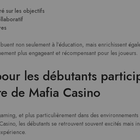
ré sur les objectifs
llaboratif
ves
buent non seulement à l’éducation, mais enrichissent égale
nnement plus engageant et récompensant pour les joueurs.
our les débutants partici
re de Mafia Casino
aming, et plus particulièrement dans des environnements
asino, les débutants se retrouvent souvent excités mais in
expérience.