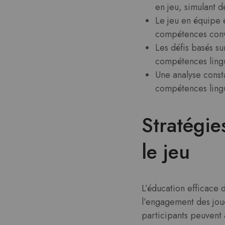
en jeu, simulant d
Le jeu en équipe 
compétences conve
Les défis basés su
compétences lingu
Une analyse consta
compétences lingu
Stratégie
le jeu
L’éducation efficace 
l’engagement des joue
participants peuvent 