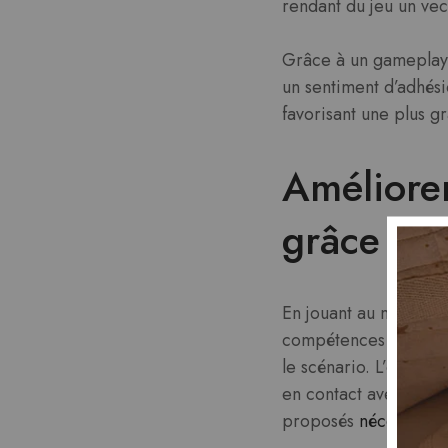
rendant du jeu un vec
Grâce à un gameplay 
un sentiment d’adhési
favorisant une plus g
Améliorer
grâce au 
En jouant au mode gr
compétences linguisti
le scénario. L’enviro
en contact avec le la
proposés
nécessitent