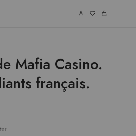
de Mafia Casino.
iants français.