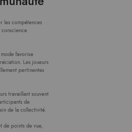
mmunauté
er les compétences
a conscience
e mode favorise
réciation. Les joueurs
llement pertinentes
rs travaillant souvent
articipants de
n de la collectivité.
t de points de vue,