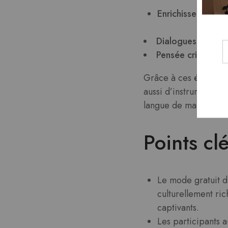
Enrichissement d
Dialogues authen
Pensée critique
Grâce à ces éléments
aussi d’instrument éd
langue de manière ré
Points cl
Le mode gratuit d
culturellement ric
captivants.
Les participants 