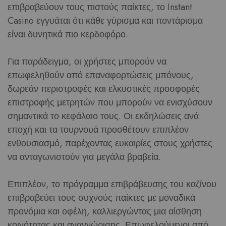
επιβραβεύουν τους πιστούς παίκτες, το Instant
Casino εγγυάται ότι κάθε γύρισμα και ποντάρισμα
είναι δυνητικά πιο κερδοφόρο.
Για παράδειγμα, οι χρήστες μπορούν να
επωφεληθούν από επαναφορτώσεις μπόνους,
δωρεάν περιστροφές και ελκυστικές προσφορές
επιστροφής μετρητών που μπορούν να ενισχύσουν
σημαντικά το κεφάλαιο τους. Οι εκδηλώσεις ανά
εποχή και τα τουρνουά προσθέτουν επιπλέον
ενθουσιασμό, παρέχοντας ευκαιρίες στους χρήστες
να ανταγωνιστούν για μεγάλα βραβεία.
Επιπλέον, το πρόγραμμα επιβράβευσης του καζίνου
επιβραβεύει τους συχνούς παίκτες με μοναδικά
προνόμια και οφέλη, καλλιεργώντας μια αίσθηση
κοινότητας και αναγνώρισης. Επωφελούμενοι από