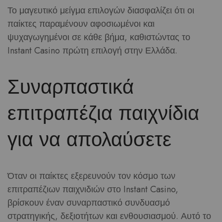
Το μαγευτικό μείγμα επιλογών διασφαλίζει ότι οι
παίκτες παραμένουν αφοσιωμένοι και
ψυχαγωγημένοι σε κάθε βήμα, καθιστώντας το
Instant Casino πρώτη επιλογή στην Ελλάδα.
Συναρπαστικά
επιτραπέζια παιχνίδια
για να απολαύσετε
Όταν οι παίκτες εξερευνούν τον κόσμο των
επιτραπέζιων παιχνιδιών στο Instant Casino,
βρίσκουν έναν συναρπαστικό συνδυασμό
στρατηγικής, δεξιοτήτων και ενθουσιασμού. Αυτό το