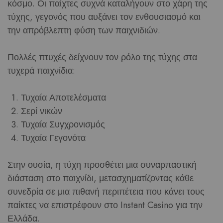
κόσμο. Οι παίχτες συχνά καταλήγουν στο χάρη της
τύχης, γεγονός που αυξάνει τον ενθουσιασμό και
την απρόβλεπτη φύση των παιχνιδιών.
Πολλές πτυχές δείχνουν τον ρόλο της τύχης στα
τυχερά παιχνίδια:
Τυχαία Αποτελέσματα
Σερί νικών
Τυχαία Συγχρονισμός
Τυχαία Γεγονότα
Στην ουσία, η τύχη προσθέτει μια συναρπαστική
διάσταση στο παιχνίδι, μετασχηματίζοντας κάθε
συνεδρία σε μια πιθανή περιπέτεια που κάνει τους
παίκτες να επιστρέφουν στο Instant Casino για την
Ελλάδα.