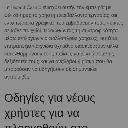
Το Instant Casino ενισχύει αυτήν την εμπειρία με
φιλικά προς το χρήστη περιβάλλοντα εργασίας και
εντυπωσιακά γραφικά που εμβαθύνουν τους παίκτες
σε κάθε παιχνίδι. Προωθώντας τη συντροφικότητα
μέσω επιλογών για πολλαπλούς χρήστες, αυτά τα
επιτραπέζια παιχνίδια όχι μόνο διασκεδάζουν αλλά
και ενθαρρύνουν τους παίκτες να βελτιώσουν τις
δεξιότητές τους και να αναλάβουν ρίσκα που θα
μπορούσαν να οδηγήσουν σε σημαντικές
ανταμοιβές.
Οδηγίες για νέους
χρήστες για να
πλοηγηθούν στο