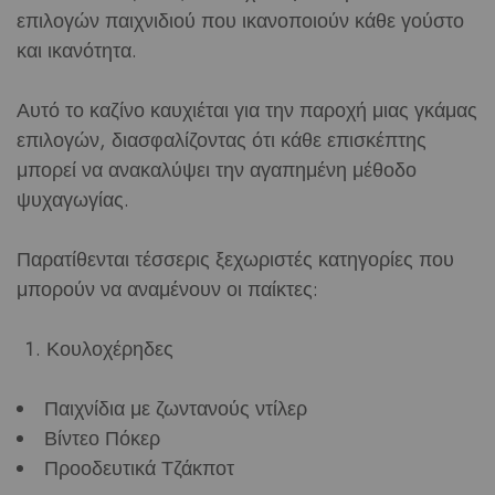
επιλογών παιχνιδιού που ικανοποιούν κάθε γούστο
και ικανότητα.
Αυτό το καζίνο καυχιέται για την παροχή μιας γκάμας
επιλογών, διασφαλίζοντας ότι κάθε επισκέπτης
μπορεί να ανακαλύψει την αγαπημένη μέθοδο
ψυχαγωγίας.
Παρατίθενται τέσσερις ξεχωριστές κατηγορίες που
μπορούν να αναμένουν οι παίκτες:
Κουλοχέρηδες
Παιχνίδια με ζωντανούς ντίλερ
Βίντεο Πόκερ
Προοδευτικά Τζάκποτ