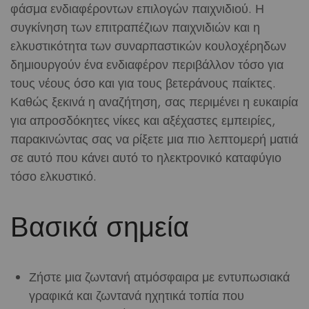
φάσμα ενδιαφέροντων επιλογών παιχνιδιού. Η
συγκίνηση των επιτραπέζιων παιχνιδιών και η
ελκυστικότητα των συναρπαστικών κουλοχέρηδων
δημιουργούν ένα ενδιαφέρον περιβάλλον τόσο για
τους νέους όσο και για τους βετεράνους παίκτες.
Καθώς ξεκινά η αναζήτηση, σας περιμένει η ευκαιρία
για απροσδόκητες νίκες και αξέχαστες εμπειρίες,
παρακινώντας σας να ρίξετε μια πιο λεπτομερή ματιά
σε αυτό που κάνει αυτό το ηλεκτρονικό καταφύγιο
τόσο ελκυστικό.
Βασικά σημεία
Ζήστε μια ζωντανή ατμόσφαιρα με εντυπωσιακά
γραφικά και ζωντανά ηχητικά τοπία που