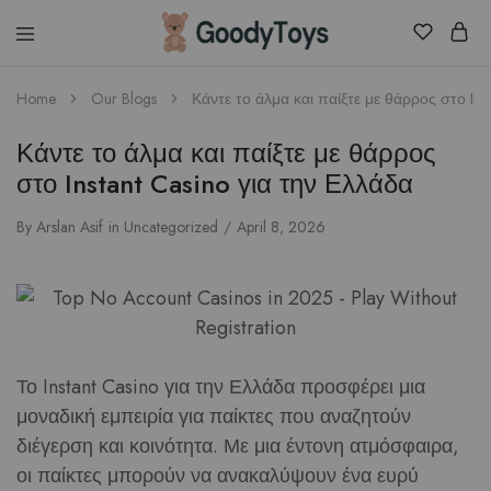
Children
Home
Our Blogs
Κάντε το άλμα και παίξτε με θάρρος στο Inst
Toys
Shop
Κάντε το άλμα και παίξτε με θάρρος
στο Instant Casino για την Ελλάδα
By
Arslan Asif
in
Uncategorized
April 8, 2026
Το Instant Casino για την Ελλάδα προσφέρει μια
μοναδική εμπειρία για παίκτες που αναζητούν
διέγερση και κοινότητα. Με μια έντονη ατμόσφαιρα,
οι παίκτες μπορούν να ανακαλύψουν ένα ευρύ