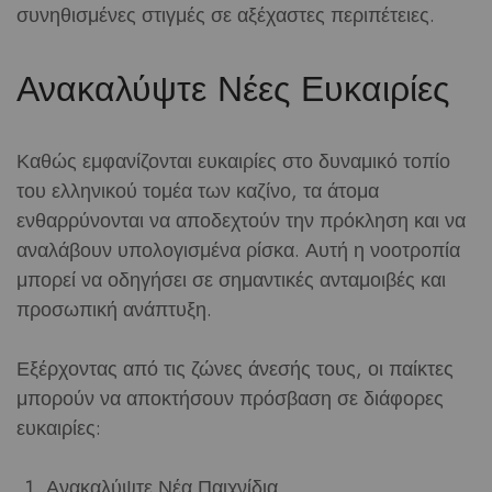
συνηθισμένες στιγμές σε αξέχαστες περιπέτειες.
Ανακαλύψτε Νέες Ευκαιρίες
Καθώς εμφανίζονται ευκαιρίες στο δυναμικό τοπίο
του ελληνικού τομέα των καζίνο, τα άτομα
ενθαρρύνονται να αποδεχτούν την πρόκληση και να
αναλάβουν υπολογισμένα ρίσκα. Αυτή η νοοτροπία
μπορεί να οδηγήσει σε σημαντικές ανταμοιβές και
προσωπική ανάπτυξη.
Εξέρχοντας από τις ζώνες άνεσής τους, οι παίκτες
μπορούν να αποκτήσουν πρόσβαση σε διάφορες
ευκαιρίες:
Ανακαλύψτε Νέα Παιχνίδια