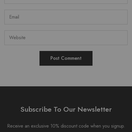
Subscribe To Our Newsletter
Receive an exclusive 10% discount code when you signup.