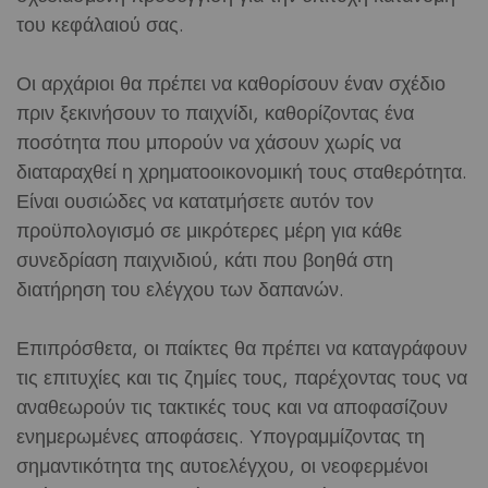
του κεφάλαιού σας.
Οι αρχάριοι θα πρέπει να καθορίσουν έναν σχέδιο
πριν ξεκινήσουν το παιχνίδι, καθορίζοντας ένα
ποσότητα που μπορούν να χάσουν χωρίς να
διαταραχθεί η χρηματοοικονομική τους σταθερότητα.
Είναι ουσιώδες να κατατμήσετε αυτόν τον
προϋπολογισμό σε μικρότερες μέρη για κάθε
συνεδρίαση παιχνιδιού, κάτι που βοηθά στη
διατήρηση του ελέγχου των δαπανών.
Επιπρόσθετα, οι παίκτες θα πρέπει να καταγράφουν
τις επιτυχίες και τις ζημίες τους, παρέχοντας τους να
αναθεωρούν τις τακτικές τους και να αποφασίζουν
ενημερωμένες αποφάσεις. Υπογραμμίζοντας τη
σημαντικότητα της αυτοελέγχου, οι νεοφερμένοι