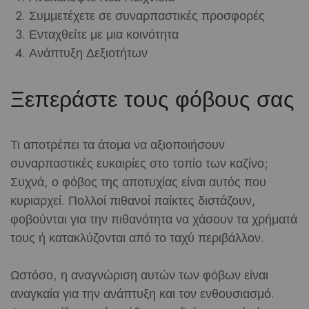
Συμμετέχετε σε συναρπαστικές προσφορές
Ενταχθείτε με μια κοινότητα
Ανάπτυξη Δεξιοτήτων
Ξεπεράστε τους φόβους σας
Τι αποτρέπει τα άτομα να αξιοποιήσουν
συναρπαστικές ευκαιρίες στο τοπίο των καζίνο;
Συχνά, ο φόβος της αποτυχίας είναι αυτός που
κυριαρχεί. Πολλοί πιθανοί παίκτες διστάζουν,
φοβούνται για την πιθανότητα να χάσουν τα χρήματά
τους ή κατακλύζονται από το ταχύ περιβάλλον.
Ωστόσο, η αναγνώριση αυτών των φόβων είναι
αναγκαία για την ανάπτυξη και τον ενθουσιασμό.