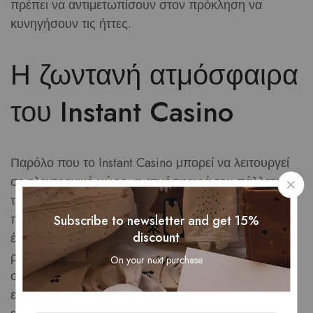
πρέπει να αντιμετωπίσουν στον πρόκληση να
κυνηγήσουν τις ήττες.
Η ζωντανή ατμόσφαιρα
του Instant Casino
Παρόλο που το Instant Casino μπορεί να λειτουργεί
σε ηλεκτρονικό χώρο, η ατμόσφαιρά του πάλλεται με
τη έντονη ενέργεια που χαρακτηρίζει ένα ενεργό
περιβάλλον παιχνιδιού. Οι παίκτες έλκονται από
Subscribe to newsletter and get 15%
discount
έναν κόσμο γεμάτο ενθουσιασμό, όπου τα
ρεαλιστικά γραφικά και τα δυναμικά ηχητικά τοπία
On your next purchase
συνδυάζονται για να δημιουργήσουν μια
εντυπωσιακή εμπειρία. Η πλατφόρμα μιμείται τον