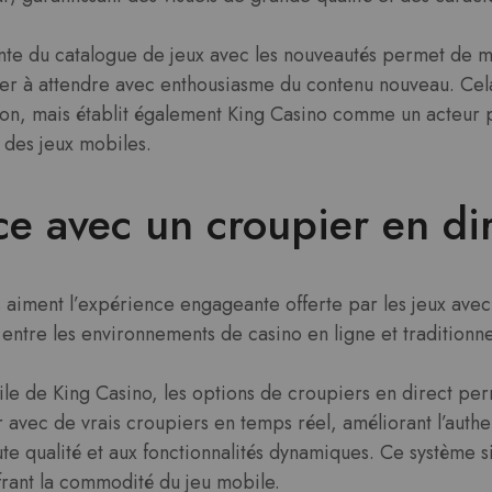
nte du catalogue de jeux avec les nouveautés permet de mai
iter à attendre avec enthousiasme du contenu nouveau. Cel
tion, mais établit également King Casino comme un acteur p
 des jeux mobiles.
e avec un croupier en di
aiment l’expérience engageante offerte par les jeux avec
 entre les environnements de casino en ligne et traditionne
ile de King Casino, les options de croupiers en direct pe
ir avec de vrais croupiers en temps réel, améliorant l’authe
ute qualité et aux fonctionnalités dynamiques. Ce système 
ffrant la commodité du jeu mobile.