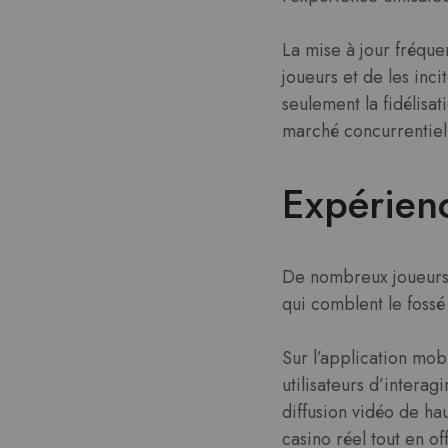
La mise à jour fréque
joueurs et de les inc
seulement la fidélisa
marché concurrentiel
Expérienc
De nombreux joueurs 
qui comblent le fossé
Sur l’application mob
utilisateurs d’interag
diffusion vidéo de ha
casino réel tout en o