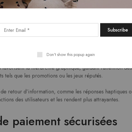
les familières et une disposition cohérente, les utilisateur
rt avec l’application, ce qui diminue la frustration et augm
’accessibilité, telles que la taille de police ajustable et 
s divers des utilisateurs et créent un environnement plus in
re une utilisation optimale sur tous les dispositifs, des tél
Don't show this popup again
s favorisent la hiérarchie graphique, guidant l’attention des
 tels que les promotions ou les jeux réputés.
 de retour d’information, comme les réponses haptiques ou
actions des utilisateurs et les rendent plus attrayantes.
de paiement sécurisées