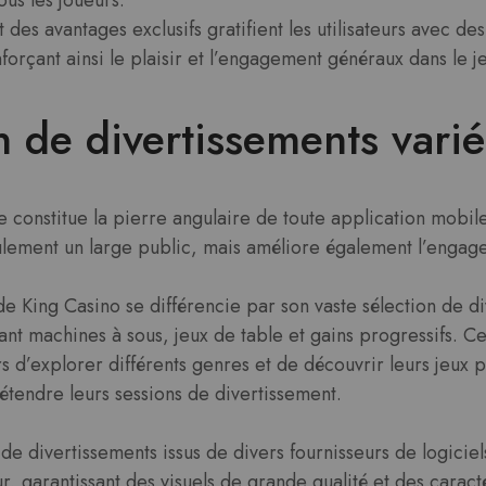
ous les joueurs.
des avantages exclusifs gratifient les utilisateurs avec de
forçant ainsi le plaisir et l’engagement généraux dans le j
n de divertissements vari
 constitue la pierre angulaire de toute application mobile
eulement un large public, mais améliore également l’engage
de King Casino se différencie par son vaste sélection de d
uant machines à sous, jeux de table et gains progressifs. C
s d’explorer différents genres et de découvrir leurs jeux p
étendre leurs sessions de divertissement.
 de divertissements issus de divers fournisseurs de logiciel
ur, garantissant des visuels de grande qualité et des caract