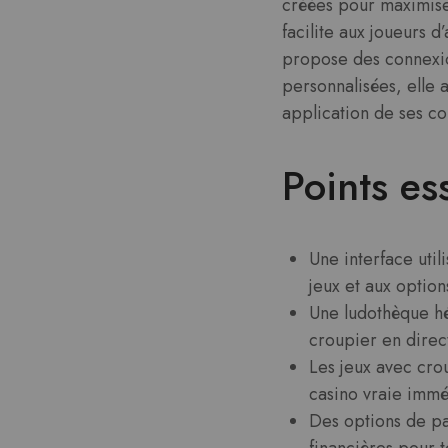
créées pour maximiser 
facilite aux joueurs 
propose des connexion
personnalisées, elle 
application de ses co
Points es
Une interface util
jeux et aux optio
Une ludothèque hé
croupier en direct
Les jeux avec cro
casino vraie immé
Des options de pa