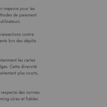
on majeure pour les
méthodes de paiement
tilisateurs.
transactions contre
ients lors des dépôts
otamment les cartes
elges. Cette diversité
aitement plus courts,
o respecte des normes
ming sûres et fiables.