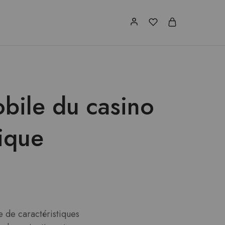
mobile du casino
ique
e de caractéristiques