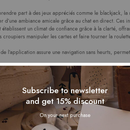
rendre part à des jeux appréciés comme le blackjack, la r
er d’une ambiance amicale grâce au chat en direct. Ces in
 établissent un climat de confiance grâce à la clarté, offran
 croupiers manipuler les cartes et faire tourner la roulett
 de l’application assure une navigation sans heurts, permet
utilisateur intuitive
Subscribe to newsletter
and get 15% discount
teur ergonomique est cruciale pour maximiser l’expérience 
 casino. Une interface bien élaborée rend aisée la navigati
On your next purchase
iser promptement les jeux, les récompenses et les options 