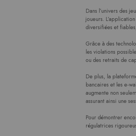
Dans l’univers des je
joueurs. L’applicati
diversifiées et fiabl
Grâce à des technolog
les violations possib
ou des retraits de ca
De plus, la platefor
bancaires et les e-wal
augmente non seulemen
assurant ainsi une ses
Pour démontrer encor
régulatrices rigoureu