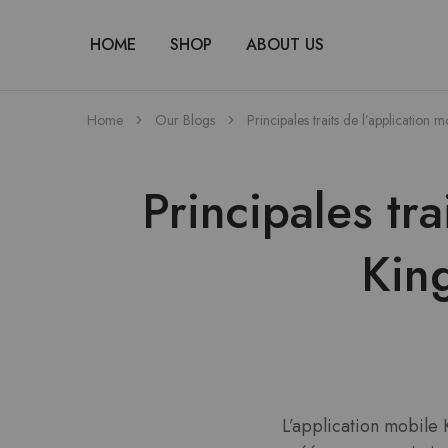
HOME
SHOP
ABOUT US
Home
Our Blogs
Principales traits de l’application
Principales tra
Kin
L’application mobile