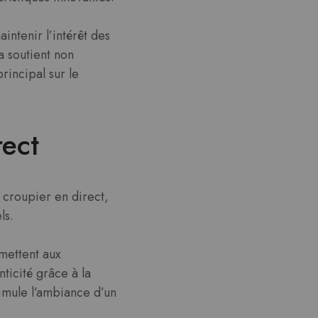
ntenir l’intérêt des
a soutient non
rincipal sur le
rect
 croupier en direct,
ls.
rmettent aux
nticité grâce à la
simule l’ambiance d’un