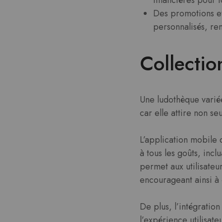
financières pour t
Des promotions et 
personnalisés, ren
Collectio
Une ludothèque variée
car elle attire non s
L’application mobile 
à tous les goûts, incl
permet aux utilisateur
encourageant ainsi à 
De plus, l’intégration
l’expérience utilisate