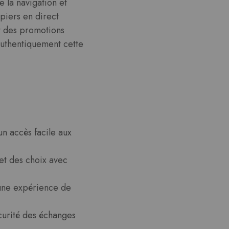
e la navigation et
piers en direct
et des promotions
 authentiquement cette
un accès facile aux
et des choix avec
 une expérience de
curité des échanges