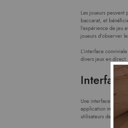
Les joueurs peuvent p
baccarat, et bénéfici
l’expérience de jeu et
joueurs d’observer les
L’interface conviviale
divers jeux en direct.
Interface 
Une interface utilisa
application mobile de
utilisateurs de local