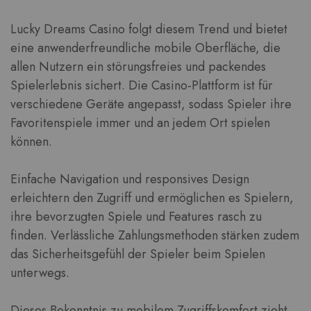
Lucky Dreams Casino folgt diesem Trend und bietet
eine anwenderfreundliche mobile Oberfläche, die
allen Nutzern ein störungsfreies und packendes
Spielerlebnis sichert. Die Casino-Plattform ist für
verschiedene Geräte angepasst, sodass Spieler ihre
Favoritenspiele immer und an jedem Ort spielen
können.
Einfache Navigation und responsives Design
erleichtern den Zugriff und ermöglichen es Spielern,
ihre bevorzugten Spiele und Features rasch zu
finden. Verlässliche Zahlungsmethoden stärken zudem
das Sicherheitsgefühl der Spieler beim Spielen
unterwegs.
Dieses Bekenntnis zu mobilem Zugriffskomfort zieht