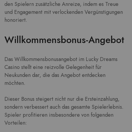
den Spielern zusätzliche Anreize, indem es Treue
und Engagement mit verlockenden Vergünstigungen
honoriert.
Willkommensbonus-Angebot
Das Willkommensbonusangebot im Lucky Dreams
Casino stellt eine reizvolle Gelegenheit für
Neukunden dar, die das Angebot entdecken
möchten.
Dieser Bonus steigert nicht nur die Ersteinzahlung,
sondern verbessert auch das gesamte Spielerlebnis.
Spieler profitieren insbesondere von folgenden
Vorteilen: