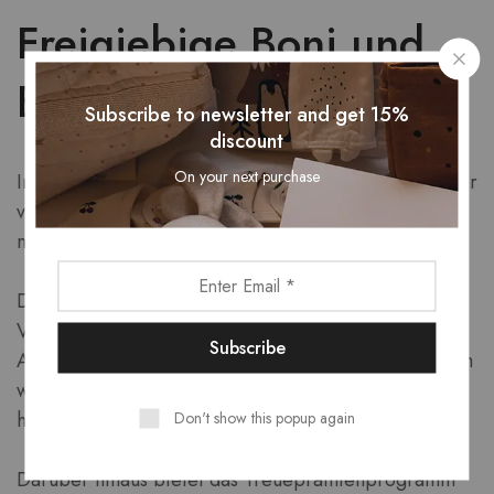
Freigiebige Boni und
Beförderungen
Subscribe to newsletter and get 15%
discount
On your next purchase
Im Lucky Dreams Casino in Österreich können Spieler
von einer Reihe großzügiger Boni und Aktionen
nutzen, die ihr Spielerlebnis aufwerten sollen.
Das attraktive Willkommensbonusangebot in
Verbindung mit einem gut organisierten
Aktionskalender garantiert, dass sowohl neue als auch
wiederkehrende Spieler genügend Gelegenheit
haben, ihr Spielerlebnis zu maximieren.
Don't show this popup again
Darüber hinaus bietet das Treueprämienprogramm