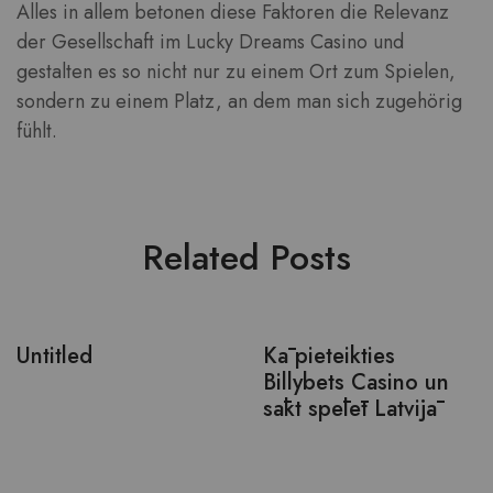
Alles in allem betonen diese Faktoren die Relevanz
der Gesellschaft im Lucky Dreams Casino und
gestalten es so nicht nur zu einem Ort zum Spielen,
sondern zu einem Platz, an dem man sich zugehörig
fühlt.
Related Posts
Untitled
Kā pieteikties
Billybets Casino un
sākt spēlēt Latvijā