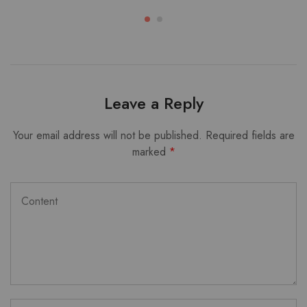
Leave a Reply
Your email address will not be published.
Required fields are
marked
*