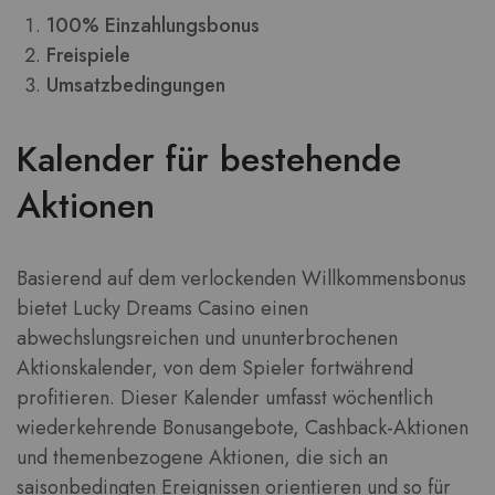
100% Einzahlungsbonus
Freispiele
Umsatzbedingungen
Kalender für bestehende
Aktionen
Basierend auf dem verlockenden Willkommensbonus
bietet Lucky Dreams Casino einen
abwechslungsreichen und ununterbrochenen
Aktionskalender, von dem Spieler fortwährend
profitieren. Dieser Kalender umfasst wöchentlich
wiederkehrende Bonusangebote, Cashback-Aktionen
und themenbezogene Aktionen, die sich an
saisonbedingten Ereignissen orientieren und so für