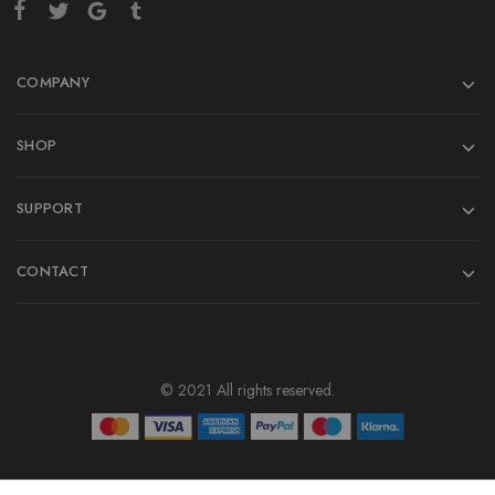
COMPANY
SHOP
SUPPORT
CONTACT
© 2021 All rights reserved.