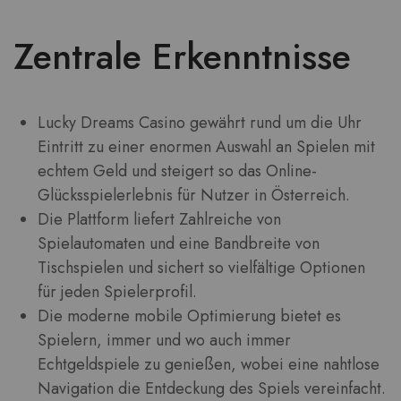
Zentrale Erkenntnisse
Lucky Dreams Casino gewährt rund um die Uhr
Eintritt zu einer enormen Auswahl an Spielen mit
echtem Geld und steigert so das Online-
Glücksspielerlebnis für Nutzer in Österreich.
Die Plattform liefert Zahlreiche von
Spielautomaten und eine Bandbreite von
Tischspielen und sichert so vielfältige Optionen
für jeden Spielerprofil.
Die moderne mobile Optimierung bietet es
Spielern, immer und wo auch immer
Echtgeldspiele zu genießen, wobei eine nahtlose
Navigation die Entdeckung des Spiels vereinfacht.