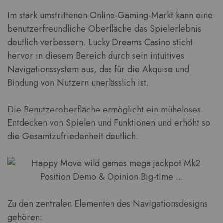
Im stark umstrittenen Online-Gaming-Markt kann eine
benutzerfreundliche Oberfläche das Spielerlebnis
deutlich verbessern. Lucky Dreams Casino sticht
hervor in diesem Bereich durch sein intuitives
Navigationssystem aus, das für die Akquise und
Bindung von Nutzern unerlässlich ist.
Die Benutzeroberfläche ermöglicht ein müheloses
Entdecken von Spielen und Funktionen und erhöht so
die Gesamtzufriedenheit deutlich.
Zu den zentralen Elementen des Navigationsdesigns
gehören: