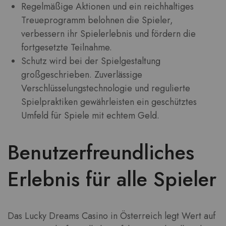
Regelmäßige Aktionen und ein reichhaltiges
Treueprogramm belohnen die Spieler,
verbessern ihr Spielerlebnis und fördern die
fortgesetzte Teilnahme.
Schutz wird bei der Spielgestaltung
großgeschrieben. Zuverlässige
Verschlüsselungstechnologie und regulierte
Spielpraktiken gewährleisten ein geschütztes
Umfeld für Spiele mit echtem Geld.
Benutzerfreundliches
Erlebnis für alle Spieler
Das Lucky Dreams Casino in Österreich legt Wert auf