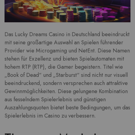
Das Lucky Dreams Casino in Deutschland beeindruckt
mit seine großartige Auswahl an Spielen führender
Provider wie Microgaming und NetEnt. Diese Namen
stehen für Exzellenz und bieten Spielautomaten mit
hohem RTP (RTP), die Gamer begeistern. Titel wie
„Book of Dead“ und „Starburst“ sind nicht nur visuell
beeindruckend, sondern versprechen auch attraktive
Gewinnmöglichkeiten. Diese gelungene Kombination
aus fesselndem Spielerlebnis und günstigen
Auszahlungsquoten bietet beste Bedingungen, um das
Spielerlebnis im Casino zu verbessern.