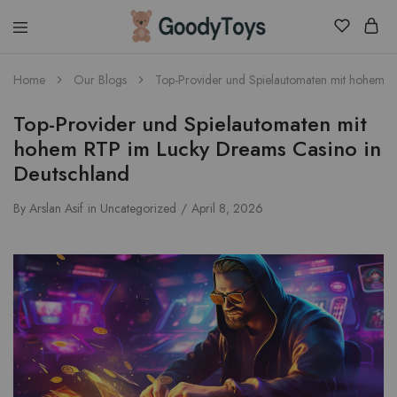
Children
Home
Our Blogs
Top-Provider und Spielautomaten mit hohem R
Toys
Shop
Top-Provider und Spielautomaten mit
hohem RTP im Lucky Dreams Casino in
Deutschland
By
Arslan Asif
in
Uncategorized
April 8, 2026