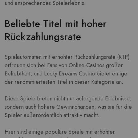
und ansprechendes Spielerlebnis.
Beliebte Titel mit hoher
Rückzahlungsrate
Spielautomaten mit erhöhter Rückzahlungsrate (RTP)
erfreuen sich bei Fans von Online-Casinos großer
Beliebtheit, und Lucky Dreams Casino bietet einige
der renommiertesten Titel in dieser Kategorie an.
Diese Spiele bieten nicht nur aufregende Erlebnisse,
sondern auch höhere Gewinnchancen, was sie für die
Spieler außerordentlich attraktiv macht.
Hier sind einige populäre Spiele mit erhöhter