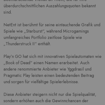
überdurchschnittlichen Auszahlungsquoten bekannt
sind.
NetEnt ist berühmt für seine eintauchende Grafik und
Spiele wie „Starburst“, während Microgamings
umfangreiches Portfolio zeitlose Spiele wie
„Thunderstruck II“ enthält.
Play’n GO hat sich mit innovativen Spielautomaten wie
„Book of Dead“ einen Namen erarbeitet. Auch
andere renommierte Anbieter wie Yggdrasil und
Pragmatic Play leisten einen bedeutenden Beitrag
und sorgen für vielfältige Spielerlebnisse.
Diese Anbieter steigern nicht nur die Spielqualität,
sondern erhöhen auch die Gewinnchancen der