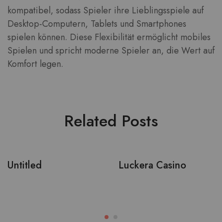
kompatibel, sodass Spieler ihre Lieblingsspiele auf
Desktop-Computern, Tablets und Smartphones
spielen können. Diese Flexibilität ermöglicht mobiles
Spielen und spricht moderne Spieler an, die Wert auf
Komfort legen.
Related Posts
Untitled
Luckera Casino