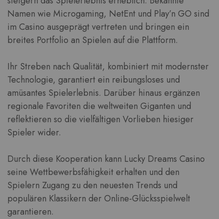
steigern das Spielerlebnis erheblich. Bekannte
Namen wie Microgaming, NetEnt und Play’n GO sind
im Casino ausgeprägt vertreten und bringen ein
breites Portfolio an Spielen auf die Plattform.
Ihr Streben nach Qualität, kombiniert mit modernster
Technologie, garantiert ein reibungsloses und
amüsantes Spielerlebnis. Darüber hinaus ergänzen
regionale Favoriten die weltweiten Giganten und
reflektieren so die vielfältigen Vorlieben hiesiger
Spieler wider.
Durch diese Kooperation kann Lucky Dreams Casino
seine Wettbewerbsfähigkeit erhalten und den
Spielern Zugang zu den neuesten Trends und
populären Klassikern der Online-Glücksspielwelt
garantieren.