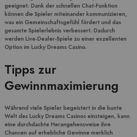
geeignet. Dank der schnellen Chat-Funktion
können die Spieler miteinander kommunizieren,
was ein Gemeinschaftsgefühl fördert und das
gesamte Spielerlebnis verbessert. Dadurch
werden Live-Dealer-Spiele zu einer exzellenten
Option im Lucky Dreams Casino.
Tipps zur
Gewinnmaximierung
Während viele Spieler begeistert in die bunte
Welt des Lucky Dreams Casinos einsteigen, kann
eine durchdachte Herangehensweise ihre
Chancen auf erhebliche Gewinne merklich