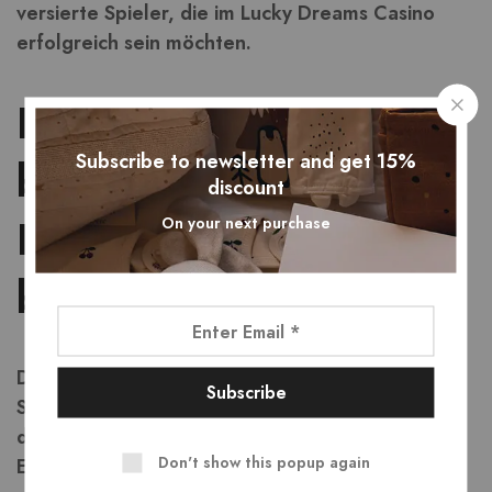
versierte Spieler, die im Lucky Dreams Casino
erfolgreich sein möchten.
Die Gewinnchancen
Subscribe to newsletter and get 15%
begreifen: Wie sie
discount
Ihre Einsätze
On your next purchase
beeinflussen
Das Begreifen der Wettquoten ist für jeden
Spieler im Lucky Dreams Casino essentiell, da
diese die möglichen Resultate der getätigten
Don't show this popup again
Einsätze unmittelbar beeinflussen.