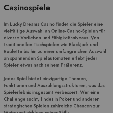
Casinospiele
Im Lucky Dreams Casino findet die Spieler eine
vielfältige Auswahl an Online-Casino-Spielen für
diverse Vorlieben und Fähigkeitsniveaus. Von
traditionellen Tischspielen wie Blackjack und
Roulette bis hin zu einer umfangreichen Auswahl
an spannenden Spielautomaten erlebt jeder
Spieler etwas nach seinem Präferenz.
Jedes Spiel bietet einzigartige Themen,
Funktionen und Auszahlungsstrukturen, was das
Spielerlebnis insgesamt verbessert. Wer eine
Challenge sucht, findet in Poker und anderen
strategischen Spielen zahlreiche Chancen zur
Weiterentwicklung seiner Skills.