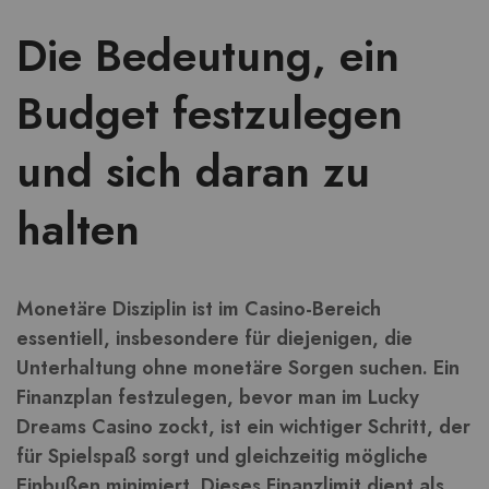
Die Bedeutung, ein
Budget festzulegen
und sich daran zu
halten
Monetäre Disziplin ist im Casino-Bereich
essentiell, insbesondere für diejenigen, die
Unterhaltung ohne monetäre Sorgen suchen. Ein
Finanzplan festzulegen, bevor man im Lucky
Dreams Casino zockt, ist ein wichtiger Schritt, der
für Spielspaß sorgt und gleichzeitig mögliche
Einbußen minimiert. Dieses Finanzlimit dient als