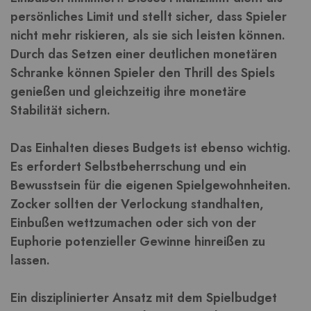
persönliches Limit und stellt sicher, dass Spieler
nicht mehr riskieren, als sie sich leisten können.
Durch das Setzen einer deutlichen monetären
Schranke können Spieler den Thrill des Spiels
genießen und gleichzeitig ihre monetäre
Stabilität sichern.
Das Einhalten dieses Budgets ist ebenso wichtig.
Es erfordert Selbstbeherrschung und ein
Bewusstsein für die eigenen Spielgewohnheiten.
Zocker sollten der Verlockung standhalten,
Einbußen wettzumachen oder sich von der
Euphorie potenzieller Gewinne hinreißen zu
lassen.
Ein disziplinierter Ansatz mit dem Spielbudget