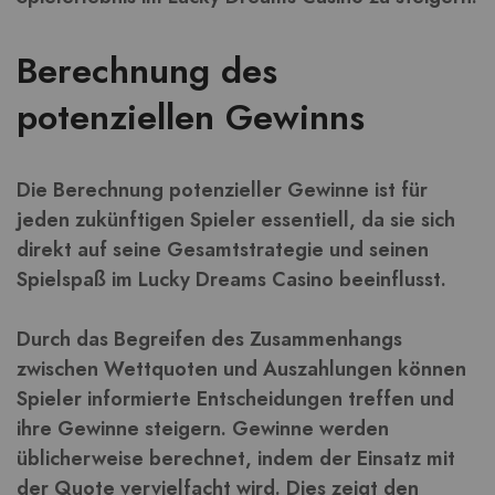
Berechnung des
potenziellen Gewinns
Die Berechnung potenzieller Gewinne ist für
jeden zukünftigen Spieler essentiell, da sie sich
direkt auf seine Gesamtstrategie und seinen
Spielspaß im Lucky Dreams Casino beeinflusst.
Durch das Begreifen des Zusammenhangs
zwischen Wettquoten und Auszahlungen können
Spieler informierte Entscheidungen treffen und
ihre Gewinne steigern. Gewinne werden
üblicherweise berechnet, indem der Einsatz mit
der Quote vervielfacht wird. Dies zeigt den