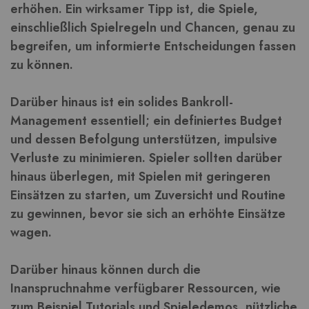
erhöhen. Ein wirksamer Tipp ist, die Spiele,
einschließlich Spielregeln und Chancen, genau zu
begreifen, um informierte Entscheidungen fassen
zu können.
Darüber hinaus ist ein solides Bankroll-
Management essentiell; ein definiertes Budget
und dessen Befolgung unterstützen, impulsive
Verluste zu minimieren. Spieler sollten darüber
hinaus überlegen, mit Spielen mit geringeren
Einsätzen zu starten, um Zuversicht und Routine
zu gewinnen, bevor sie sich an erhöhte Einsätze
wagen.
Darüber hinaus können durch die
Inanspruchnahme verfügbarer Ressourcen, wie
zum Beispiel Tutorials und Spieledemos, nützliche