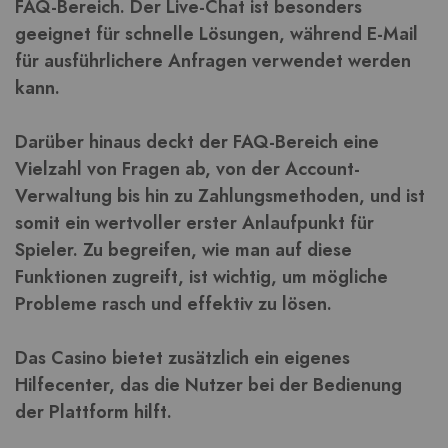
FAQ-Bereich. Der Live-Chat ist besonders
geeignet für schnelle Lösungen, während E-Mail
für ausführlichere Anfragen verwendet werden
kann.
Darüber hinaus deckt der FAQ-Bereich eine
Vielzahl von Fragen ab, von der Account-
Verwaltung bis hin zu Zahlungsmethoden, und ist
somit ein wertvoller erster Anlaufpunkt für
Spieler. Zu begreifen, wie man auf diese
Funktionen zugreift, ist wichtig, um mögliche
Probleme rasch und effektiv zu lösen.
Das Casino bietet zusätzlich ein eigenes
Hilfecenter, das die Nutzer bei der Bedienung
der Plattform hilft.