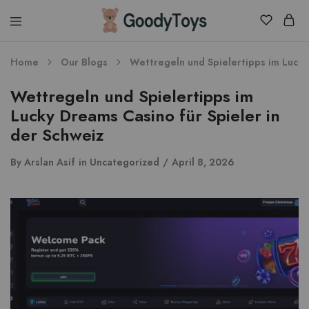
Children
Home
Our Blogs
Wettregeln und Spielertipps im Lucky
Toys
Shop
Wettregeln und Spielertipps im
Lucky Dreams Casino für Spieler in
der Schweiz
By
Arslan Asif
in
Uncategorized
April 8, 2026