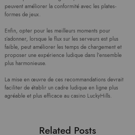
peuvent améliorer la conformité avec les plates-
formes de jeux.
Enfin, opter pour les meilleurs moments pour
s’adonner, lorsque le flux sur les serveurs est plus
faible, peut améliorer les temps de chargement et
proposer une expérience ludique dans l’ensemble
plus harmonieuse.
La mise en œuvre de ces recommandations devrait
faciliter de établir un cadre ludique en ligne plus
agréable et plus efficace au casino LuckyHills.
Related Posts