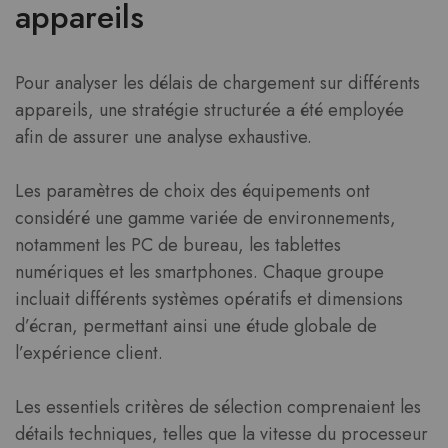
appareils
Pour analyser les délais de chargement sur différents
appareils, une stratégie structurée a été employée
afin de assurer une analyse exhaustive.
Les paramètres de choix des équipements ont
considéré une gamme variée de environnements,
notamment les PC de bureau, les tablettes
numériques et les smartphones. Chaque groupe
incluait différents systèmes opératifs et dimensions
d’écran, permettant ainsi une étude globale de
l’expérience client.
Les essentiels critères de sélection comprenaient les
détails techniques, telles que la vitesse du processeur