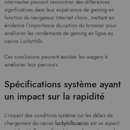
internautes peuvent rencontrer des différences
significatives dans leur expérience de gaming en
fonction du navigateur Internet choisi, mettant en
évidence l’importance du option du browser pour
améliorer les rendements de gaming en ligne au
casino LuckyHills.
Ces conclusions peuvent assister les usagers à
améliorer leur parcours.
Spécifications système ayant
un impact sur la rapidité
L’impact des conditions système sur les délais de
chargement du casino
luckyhillscasino
est un aspect