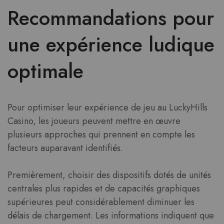
Recommandations pour
une expérience ludique
optimale
Pour optimiser leur expérience de jeu au LuckyHills
Casino, les joueurs peuvent mettre en œuvre
plusieurs approches qui prennent en compte les
facteurs auparavant identifiés.
Premièrement, choisir des dispositifs dotés de unités
centrales plus rapides et de capacités graphiques
supérieures peut considérablement diminuer les
délais de chargement. Les informations indiquent que