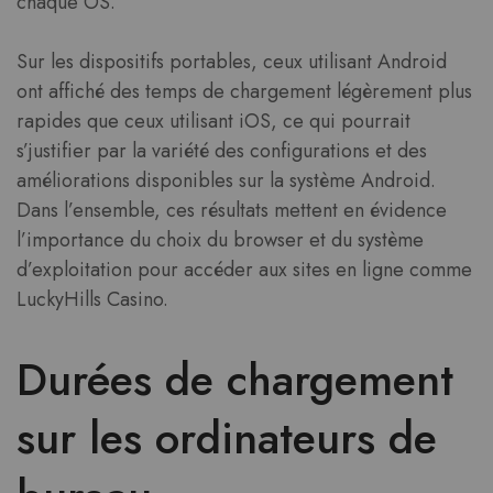
chaque OS.
Sur les dispositifs portables, ceux utilisant Android
ont affiché des temps de chargement légèrement plus
rapides que ceux utilisant iOS, ce qui pourrait
s’justifier par la variété des configurations et des
améliorations disponibles sur la système Android.
Dans l’ensemble, ces résultats mettent en évidence
l’importance du choix du browser et du système
d’exploitation pour accéder aux sites en ligne comme
LuckyHills Casino.
Durées de chargement
sur les ordinateurs de