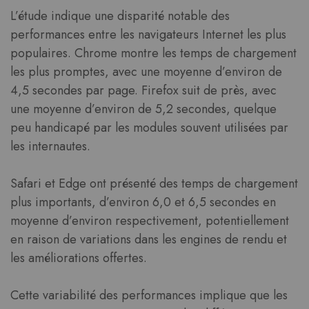
L’étude indique une disparité notable des
performances entre les navigateurs Internet les plus
populaires. Chrome montre les temps de chargement
les plus promptes, avec une moyenne d’environ de
4,5 secondes par page. Firefox suit de près, avec
une moyenne d’environ de 5,2 secondes, quelque
peu handicapé par les modules souvent utilisées par
les internautes.
Safari et Edge ont présenté des temps de chargement
plus importants, d’environ 6,0 et 6,5 secondes en
moyenne d’environ respectivement, potentiellement
en raison de variations dans les engines de rendu et
les améliorations offertes.
Cette variabilité des performances implique que les