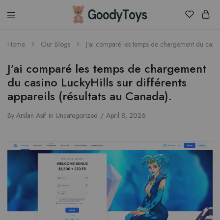
Children
Home
Our Blogs
J’ai comparé les temps de chargement du casino 
Toys
Shop
J’ai comparé les temps de chargement
du casino LuckyHills sur différents
appareils (résultats au Canada).
By
Arslan Asif
in
Uncategorized
April 8, 2026