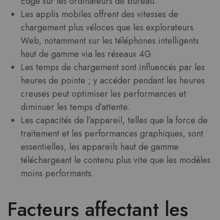
Edge sur les ordinateurs de bureau.
Les applis mobiles offrent des vitesses de
chargement plus véloces que les explorateurs
Web, notamment sur les téléphones intelligents
haut de gamme via les réseaux 4G.
Les temps de chargement sont influencés par les
heures de pointe ; y accéder pendant les heures
creuses peut optimiser les performances et
diminuer les temps d’attente.
Les capacités de l’appareil, telles que la force de
traitement et les performances graphiques, sont
essentielles, les appareils haut de gamme
téléchargeant le contenu plus vite que les modèles
moins performants.
Facteurs affectant les