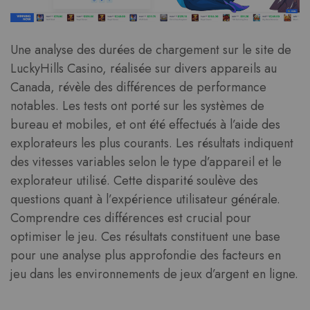
Une analyse des durées de chargement sur le site de
LuckyHills Casino, réalisée sur divers appareils au
Canada, révèle des différences de performance
notables. Les tests ont porté sur les systèmes de
bureau et mobiles, et ont été effectués à l’aide des
explorateurs les plus courants. Les résultats indiquent
des vitesses variables selon le type d’appareil et le
explorateur utilisé. Cette disparité soulève des
questions quant à l’expérience utilisateur générale.
Comprendre ces différences est crucial pour
optimiser le jeu. Ces résultats constituent une base
pour une analyse plus approfondie des facteurs en
jeu dans les environnements de jeux d’argent en ligne.