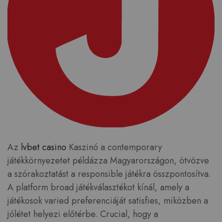
Az
lvbet casino
Kaszinó a contemporary
játékkörnyezetet példázza Magyarországon, ötvözve
a szórakoztatást a responsible játékra összpontosítva.
A platform broad játékválasztékot kínál, amely a
játékosok varied preferenciáját satisfies, miközben a
jólétet helyezi előtérbe. Crucial, hogy a