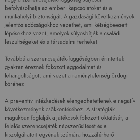
befolyásolhatja az emberi kapcsolatokat és a
munkahelyi biztonságát. A gazdasági következmények
jelentős adósságokhoz vezethet, ami kétségbeesett
lépésekhez vezet, amelyek súlyosbítják a családi
feszültségeket és a társadalmi terheket.
Továbbá a szerencsejáték-függőségben érintettek
gyakran éreznek fokozott aggodalmat és
lehangoltságot, ami vezet a reménytelenség ördögi
köréhez.
A preventív intézkedések elengedhetetlenek e negatív
következmények csökkentéséhez. A stratégiák
magukban foglalják a játékosok fokozott oktatását, a
felelős szerencsejáték népszerűsítését és a
kiszolgáltatott egyének számára hozzáférhető