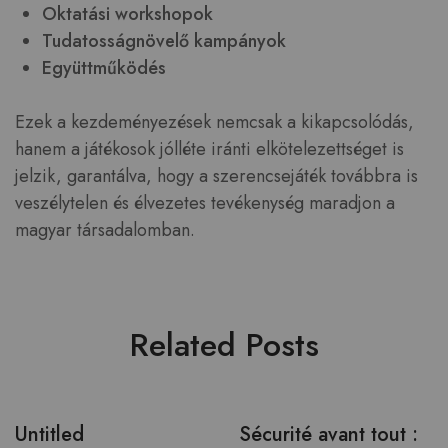
Oktatási workshopok
Tudatosságnövelő kampányok
Együttműködés
Ezek a kezdeményezések nemcsak a kikapcsolódás,
hanem a játékosok jólléte iránti elkötelezettséget is
jelzik, garantálva, hogy a szerencsejáték továbbra is
veszélytelen és élvezetes tevékenység maradjon a
magyar társadalomban.
Related Posts
Untitled
Sécurité avant tout :