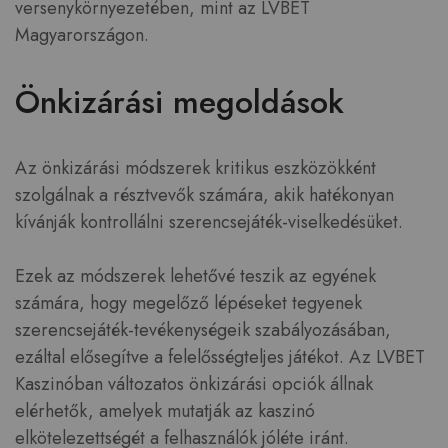
versenykörnyezetében, mint az LVBET
Magyarországon.
Önkizárási megoldások
Az önkizárási módszerek kritikus eszközökként
szolgálnak a résztvevők számára, akik hatékonyan
kívánják kontrollálni szerencsejáték-viselkedésüket.
Ezek az módszerek lehetővé teszik az egyének
számára, hogy megelőző lépéseket tegyenek
szerencsejáték-tevékenységeik szabályozásában,
ezáltal elősegítve a felelősségteljes játékot. Az LVBET
Kaszinóban változatos önkizárási opciók állnak
elérhetők, amelyek mutatják az kaszinó
elkötelezettségét a felhasználók jóléte iránt.