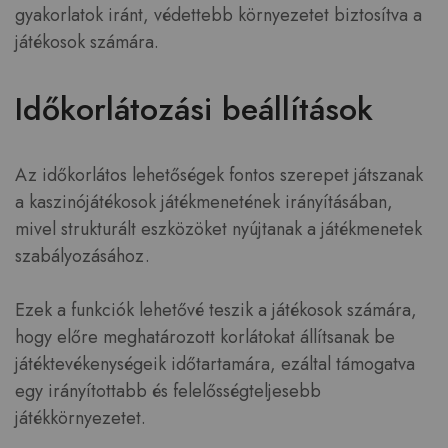
gyakorlatok iránt, védettebb környezetet biztosítva a
játékosok számára.
Időkorlátozási beállítások
Az időkorlátos lehetőségek fontos szerepet játszanak
a kaszinójátékosok játékmenetének irányításában,
mivel strukturált eszközöket nyújtanak a játékmenetek
szabályozásához.
Ezek a funkciók lehetővé teszik a játékosok számára,
hogy előre meghatározott korlátokat állítsanak be
játéktevékenységeik időtartamára, ezáltal támogatva
egy irányítottabb és felelősségteljesebb
játékkörnyezetet.