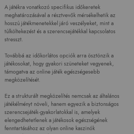
A játékra vonatkozó specifikus időkeretek
meghatározásával a résztvevők mérsékelhetik az
hosszú játékmenetekkel járó veszélyeket, mint a
túlköltekezést és a szerencsejátékkal kapcsolatos
stresszt.
Továbbá az időkorlátos opciók arra ösztönzik a
játékosokat, hogy gyakori szüneteket vegyenek,
támogatva az online játék egészségesebb
megközelítését.
Ez a strukturált megközelítés nemcsak az általános
játékélményt növeli, hanem egyezik a biztonságos
szerencsejáték-gyakorlatokkal is, amelyek
elengedhetetlenek a játékosok egészségének
fenntartásához az olyan online kaszinók