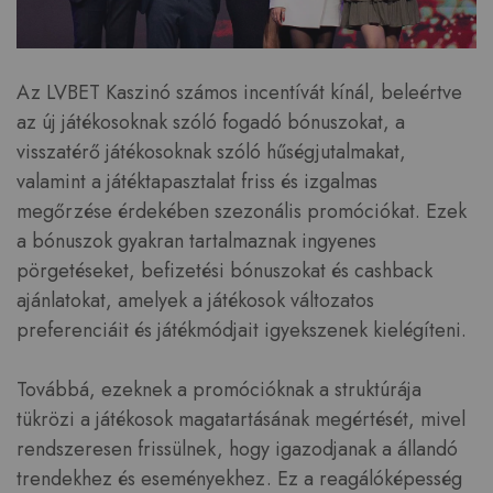
Az LVBET Kaszinó számos incentívát kínál, beleértve
az új játékosoknak szóló fogadó bónuszokat, a
visszatérő játékosoknak szóló hűségjutalmakat,
valamint a játéktapasztalat friss és izgalmas
megőrzése érdekében szezonális promóciókat. Ezek
a bónuszok gyakran tartalmaznak ingyenes
pörgetéseket, befizetési bónuszokat és cashback
ajánlatokat, amelyek a játékosok változatos
preferenciáit és játékmódjait igyekszenek kielégíteni.
Továbbá, ezeknek a promócióknak a struktúrája
tükrözi a játékosok magatartásának megértését, mivel
rendszeresen frissülnek, hogy igazodjanak a állandó
trendekhez és eseményekhez. Ez a reagálóképesség