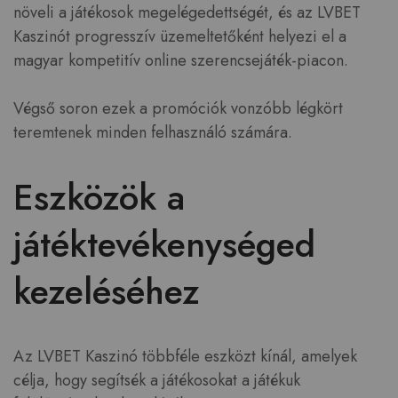
növeli a játékosok megelégedettségét, és az LVBET
Kaszinót progresszív üzemeltetőként helyezi el a
magyar kompetitív online szerencsejáték-piacon.
Végső soron ezek a promóciók vonzóbb légkört
teremtenek minden felhasználó számára.
Eszközök a
játéktevékenységed
kezeléséhez
Az LVBET Kaszinó többféle eszközt kínál, amelyek
célja, hogy segítsék a játékosokat a játékuk