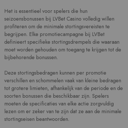
Het is essentieel voor spelers die hun
seizoensbonussen bij LVBet Casino volledig willen
profiteren om de minimale stortingsvereisten te
begrijpen. Elke promotiecampagne bij LVBet
definieert specifieke stortingsdrempels die waaraan
moet worden gehouden om toegang te krijgen tot de
bijbehorende bonussen.
Deze stortingsbedragen kunnen per promotie
verschillen en schommelen vaak van kleine bedragen
tot grotere limieten, afhankelijk van de periode en de
soorten bonussen die beschikbaar zijn. Spelers
moeten de specificaties van elke actie zorgvuldig
lezen om er zeker van te zijn dat ze aan de minimale
stortingseisen beantwoorden.