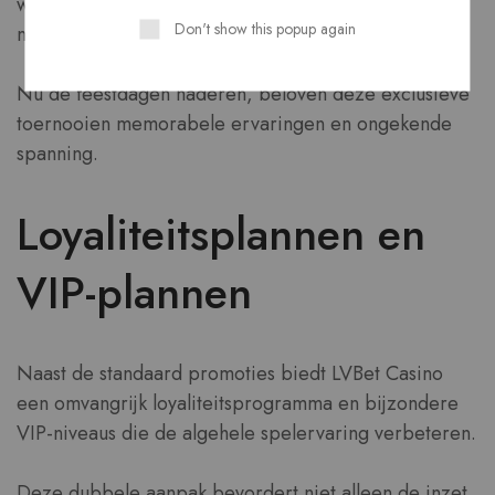
waardoor het voor spelers eenvoudig is om deel te
Don't show this popup again
nemen en te strijden.
Nu de feestdagen naderen, beloven deze exclusieve
toernooien memorabele ervaringen en ongekende
spanning.
Loyaliteitsplannen en
VIP-plannen
Naast de standaard promoties biedt LVBet Casino
een omvangrijk loyaliteitsprogramma en bijzondere
VIP-niveaus die de algehele spelervaring verbeteren.
Deze dubbele aanpak bevordert niet alleen de inzet