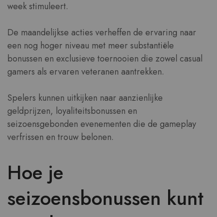
week stimuleert.
De maandelijkse acties verheffen de ervaring naar
een nog hoger niveau met meer substantiële
bonussen en exclusieve toernooien die zowel casual
gamers als ervaren veteranen aantrekken.
Spelers kunnen uitkijken naar aanzienlijke
geldprijzen, loyaliteitsbonussen en
seizoensgebonden evenementen die de gameplay
verfrissen en trouw belonen.
Hoe je
seizoensbonussen kunt