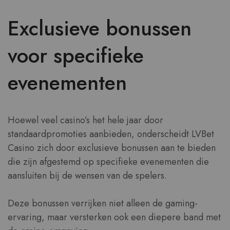
Exclusieve bonussen
voor specifieke
evenementen
Hoewel veel casino’s het hele jaar door
standaardpromoties aanbieden, onderscheidt LVBet
Casino zich door exclusieve bonussen aan te bieden
die zijn afgestemd op specifieke evenementen die
aansluiten bij de wensen van de spelers.
Deze bonussen verrijken niet alleen de gaming-
ervaring, maar versterken ook een diepere band met